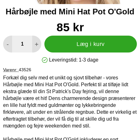
Hårbøjle med Mini Hat Pot O'Gold
Køb dette produkt Hårbøjle med Mini Hat Pot O'Gold
pris
85 kr
antal
-
+
Læg i kurv
Leveringstid:
1-3 dage
Produkttilgængelighed: På lager
Varenr:
43526
Forkæl dig selv med et unikt og sjovt tilbehør - vores
Hårbøjle med Mini Hat Pot O'Gold. Perfekt til at tilføje lidt
ekstra glæde til din St Patrick's Day fejring, vil denne
hårbøjle være et hit! Dens charmerende design præsenterer
en lille hat fyldt med guldmønter og lykkebringende
firkløvere, alt under en strålende regnbue. Dette er virkelig et
eftertragtet tilbehør, der vil få dig til at skille dig ud fra
mængden og fejre weekenden med stil.
Hårbøjle med Mini Hat Pot O'Gold inkluderer en sort