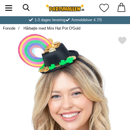
Søg
Startside for Partyhallen AB
Mine favoritt
1-3 dages levering
Anmeldelser 4.7/5
Forside
Hårbøjle med Mini Hat Pot O'Gold
Markér hårbøjle med Mini Hat 