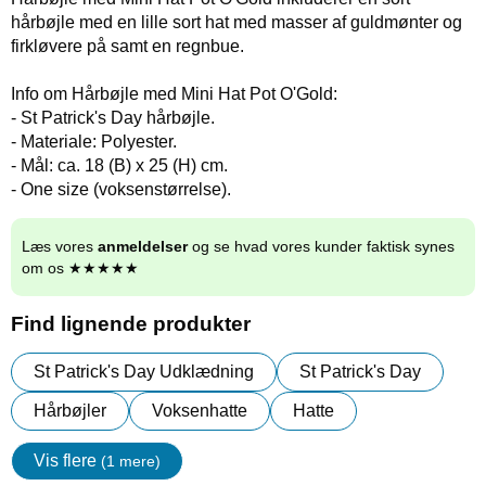
hårbøjle med en lille sort hat med masser af guldmønter og
firkløvere på samt en regnbue.
Info om Hårbøjle med Mini Hat Pot O'Gold:
- St Patrick's Day hårbøjle.
- Materiale: Polyester.
- Mål: ca. 18 (B) x 25 (H) cm.
- One size (voksenstørrelse).
Læs vores
anmeldelser
og se hvad vores kunder faktisk synes
om os ★★★★★
Find lignende produkter
St Patrick's Day Udklædning
St Patrick's Day
Hårbøjler
Voksenhatte
Hatte
Vis flere
(1 mere)
Egenskaper