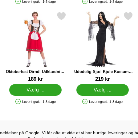
Leveringstid:
1-3 dage
Leveringstid:
1-3 dage
Produkttilgængelighed: På lager
Produkttilgængelighed: På lager
øde Negle som favorit
arkér oktoberfest Dirndl Udklædning Kostume Large som favorit
Markér udødelig Sjæl Kjole Kost
Oktoberfest Dirndl Udklædning
Udødelig Sjæl Kjole Kostume
Kostume Large
Large
Varenr 23842
Varenr 16101
189 kr
219 kr
Vælg ...
Vælg ...
Leveringstid:
1-3 dage
Leveringstid:
1-3 dage
Produkttilgængelighed: På lager
Produkttilgængelighed: På lager
ldelser på Google. Vi får ofte at vide at vi har hurtige leveringer og b