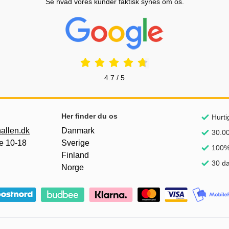
Se hvad vores kunder faktisk synes om os.
Prisjakt Anmeldelser: 4.7 Stjerne
4.7 / 5
Her finder du os
Hurti
allen.dk
Danmark
30.00
e 10-18
Sverige
100% 
Finland
30 da
Norge