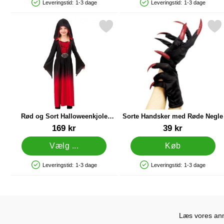
Leveringstid:
1-3 dage
Leveringstid:
1-3 dage
Produkttilgængelighed: På lager
Produkttilgængelighed: På lager
arkér rød og Sort Halloweenkjole Børnekostume Large som favorit
Markér sorte Handsker med R
M
Rød og Sort Halloweenkjole
Sorte Handsker med Røde Negle
Børnekostume Large
Varenr 24476
Varenr 11879
169 kr
39 kr
Vælg ...
Køb
Leveringstid:
1-3 dage
Leveringstid:
1-3 dage
Produkttilgængelighed: På lager
Produkttilgængelighed: På lager
Læs vores anme