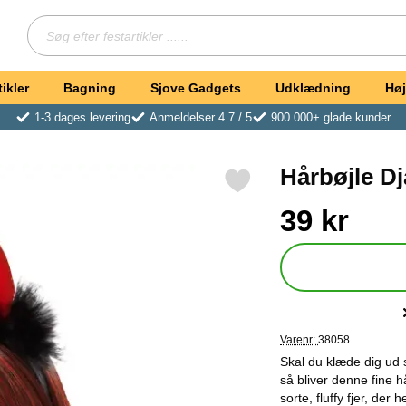
Søg
Søg efter festartikler ...
ikler
Bagning
Sjove Gadgets
Udklædning
Høj
1-3 dages levering
Anmeldelser 4.7 / 5
900.000+ glade kunder
Hårbøjle Dj
Markér hårbøjle Djævlehorn Metallic som favorit
Køb dette produkt Hår
pris
39 kr
Varenr:
38058
Skal du klæde dig ud 
så bliver denne fine h
sorte, fluffy fjer, der