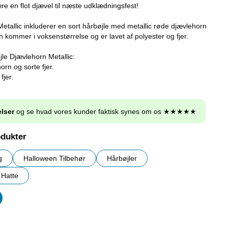
være en flot djævel til næste udklædningsfest!
etallic inkluderer en sort hårbøjle med metallic røde djævlehorn
en kommer i voksenstørrelse og er lavet af polyester og fjer.
le Djævlehorn Metallic:
rn og sorte fjer.
fjer.
lser
og se hvad vores kunder faktisk synes om os ★★★★★
odukter
g
Halloween Tilbehør
Hårbøjler
Hatte
er