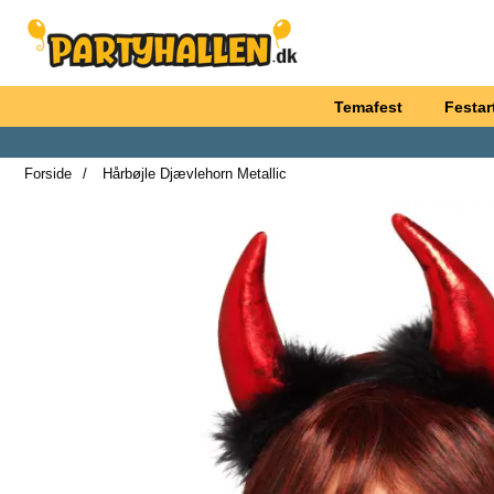
Startside for Partyhallen AB
Temafest
Festart
Forside
Hårbøjle Djævlehorn Metallic