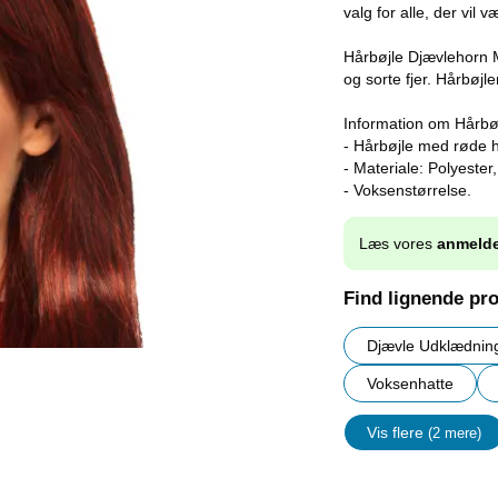
valg for alle, der vil 
Hårbøjle Djævlehorn M
og sorte fjer. Hårbøjl
Information om Hårbøj
- Hårbøjle med røde ho
- Materiale: Polyester, 
- Voksenstørrelse.
Læs vores
anmelde
Find lignende pr
Djævle Udklædnin
Voksenhatte
Vis flere
(2 mere)
Egenskap