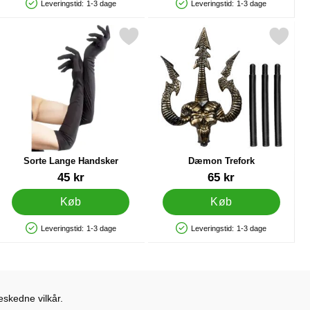
Leveringstid:
1-3 dage
Leveringstid:
1-3 dage
Produkttilgængelighed: På lager
Produkttilgængelighed: På lager
ume Large som favorit
Markér sorte Lange Handsker som favorit
Markér dæmon Trefork s
Sorte Lange Handsker
Dæmon Trefork
Varenr 6989
Varenr 21513
45 kr
65 kr
Køb
Køb
Leveringstid:
1-3 dage
Leveringstid:
1-3 dage
Produkttilgængelighed: På lager
Produkttilgængelighed: På lager
eskedne vilkår.