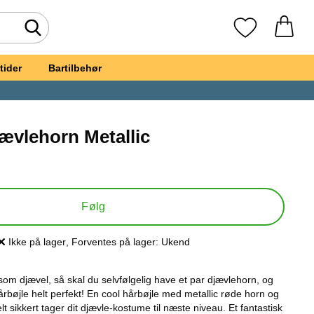
Foretag søgning
Mine favoritte
tider
Bartilbehør
ævlehorn Metallic
bøjle Djævlehorn Metallic
Følg
Ikke på lager
, Forventes på lager:
Ukend
Produkttilgængelighed:
som djævel, så skal du selvfølgelig have et par djævlehorn, og
årbøjle helt perfekt! En cool hårbøjle med metallic røde horn og
 helt sikkert tager dit djævle-kostume til næste niveau. Et fantastisk