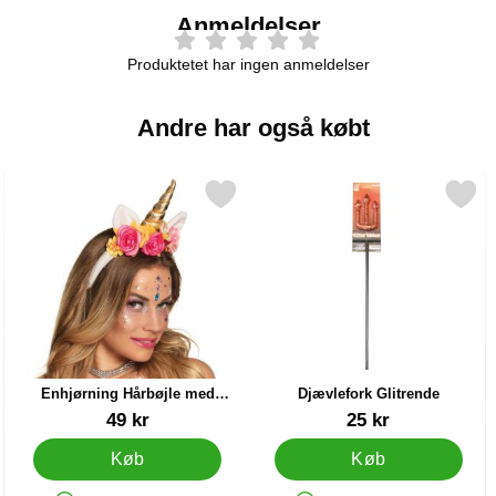
Anmeldelser
Produktetet har ingen anmeldelser
Andre har også købt
e Linser som favorit
Markér enhjørning Hårbøjle med Lyserøde Blomster som favorit
Markér djævlefork Glitre
Enhjørning Hårbøjle med
Djævlefork Glitrende
Lyserøde Blomster
Varenr 15465
Varenr 5138
49 kr
25 kr
Køb
Køb