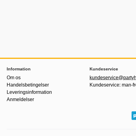
Sidefodsinhold Blandet info og links
Information
Kundeservice
Om os
kundeservice@partyh
Handelsbetingelser
Kundeservice: man-fr
Leveringsinformation
Anmeldelser