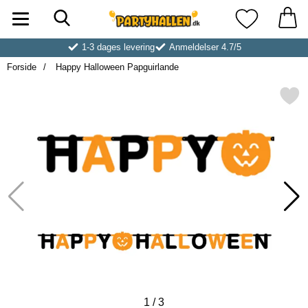
Søg
Startside for Partyhallen AB
Mine favoritt
1-3 dages levering
Anmeldelser 4.7/5
Forside
Happy Halloween Papguirlande
Markér happy Halloween Papg
1
/
3