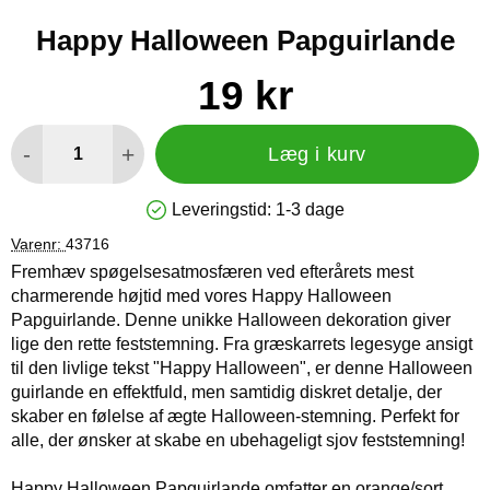
Happy Halloween Papguirlande
Køb dette produkt Happy Halloween Papguirlande
pris
19 kr
antal
-
+
Læg i kurv
Leveringstid:
1-3 dage
Produkttilgængelighed: På lager
Varenr:
43716
Fremhæv spøgelsesatmosfæren ved efterårets mest
charmerende højtid med vores Happy Halloween
Papguirlande. Denne unikke Halloween dekoration giver
lige den rette feststemning. Fra græskarrets legesyge ansigt
til den livlige tekst "Happy Halloween", er denne Halloween
guirlande en effektfuld, men samtidig diskret detalje, der
skaber en følelse af ægte Halloween-stemning. Perfekt for
alle, der ønsker at skabe en ubehageligt sjov feststemning!
Happy Halloween Papguirlande omfatter en orange/sort