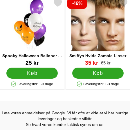
-46%
Markér spooky Halloween Balloner 8-pak som favorit
Markér smiffys Hvide Zombi
Spooky Halloween Balloner 8-
Smiffys Hvide Zombie Linser
pak
Varenr 43704
Varenr 9398
pris
25 kr
35 kr
pris
65 kr
Køb
Køb
Leveringstid:
1-3 dage
Leveringstid:
1-3 dage
Produkttilgængelighed: På lager
Produkttilgængelighed: På lager
Læs vores anmeldelser på Google. Vi får ofte at vide at vi har hurtige
leveringer og beskedne vilkår.
Se hvad vores kunder faktisk synes om os.