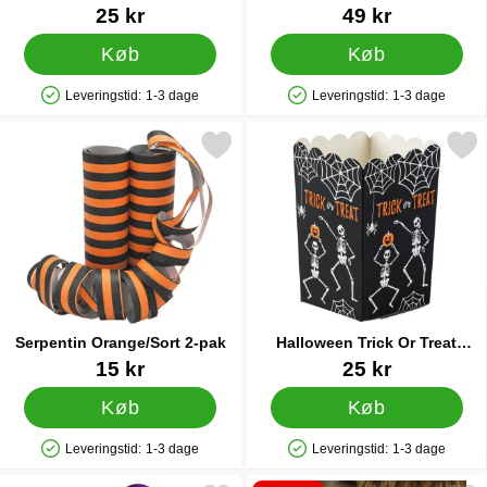
Varenr 43711
Varenr 86820
25 kr
49 kr
Køb
Køb
Leveringstid:
1-3 dage
Leveringstid:
1-3 dage
Produkttilgængelighed: På lager
Produkttilgængelighed: På lager
Markér serpentin Orange/Sort 2-pak som favorit
Markér halloween Trick Or Trea
Serpentin Orange/Sort 2-pak
Halloween Trick Or Treat
Snackbæger
Varenr 5111
Varenr 24464
15 kr
25 kr
Køb
Køb
Leveringstid:
1-3 dage
Leveringstid:
1-3 dage
Produkttilgængelighed: På lager
Produkttilgængelighed: På lager