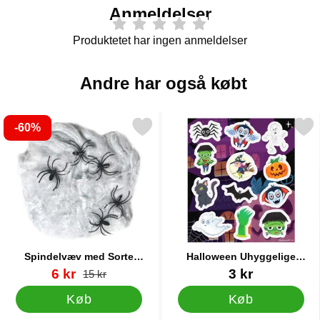
Anmeldelser
Produktetet har ingen anmeldelser
Andre har også købt
-60%
arkér spindelvæv med Sorte Edderkopper 40g som favorit
Markér halloween Uhyggelige K
Spindelvæv med Sorte
Halloween Uhyggelige
Edderkopper 40g
Klistermærker
Varenr 38697
pris
Varenr 38683
6 kr
3 kr
pris
15 kr
Køb
Køb