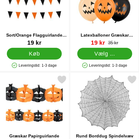
Sort/Orange Flagguirlande
Latexballoner Græskar
Lille
Blandede Farver
Varenr 43719
Varenr 88510
pris
19 kr
19 kr
pris
35 kr
Køb
Vælg ...
Leveringstid:
1-3 dage
Leveringstid:
1-3 dage
Produkttilgængelighed: På lager
Produkttilgængelighed: På lager
Markér græskar Papirguirlande som favorit
Markér rund Borddug Spin
Græskar Papirguirlande
Rund Borddug Spindelvæv