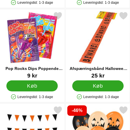
Leveringstid:
1-3 dage
Leveringstid:
1-3 dage
Produkttilgængelighed: På lager
Produkttilgængelighed: På lager
ér pop Rocks Dips Poppende Slik Cola/Jordbær som favorit
Markér afspærringsbånd Hallo
Pop Rocks Dips Poppende
Afspærringsbånd Halloween
Slik Cola/Jordbær
Beware
Varenr 26995
Varenr 11700
9 kr
25 kr
Køb
Køb
Leveringstid:
1-3 dage
Leveringstid:
1-3 dage
Produkttilgængelighed: På lager
Produkttilgængelighed: På lager
-46%
Markér sort/Orange Flagguirlande Lille som favorit
Markér latexballoner Græskar Bl