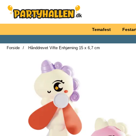
Startside for Partyhallen AB
Temafest
Festart
Forside
Hånddrevet Vifte Enhjørning 15 x 6,7 cm