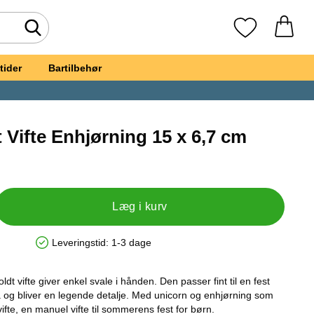
Foretag søgning
Mine favoritte
tider
Bartilbehør
Vifte Enhjørning 15 x 6,7 cm
ddrevet Vifte Enhjørning 15 x 6,7 cm
Læg i kurv
Leveringstid:
1-3 dage
Produkttilgængelighed: På lager
t vifte giver enkel svale i hånden. Den passer fint til en fest
og bliver en legende detalje. Med unicorn og enhjørning som
fte, en manuel vifte til sommerens fest for børn.