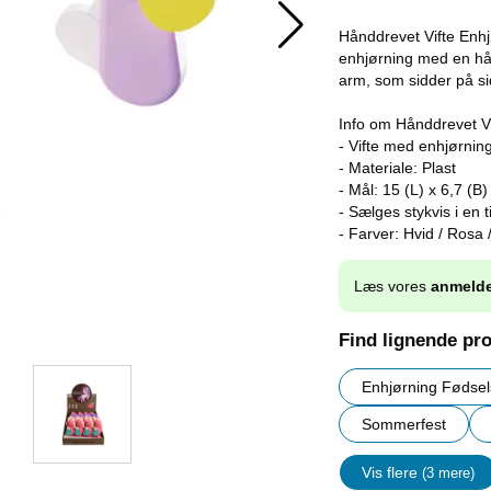
Hånddrevet Vifte Enhjø
enhjørning med en hå
arm, som sidder på si
Info om Hånddrevet Vi
- Vifte med enhjørnin
- Materiale: Plast
- Mål: 15 (L) x 6,7 (B
- Sælges stykvis i en t
- Farver: Hvid / Rosa /
Læs vores
anmelde
Find lignende pr
Enhjørning Fødse
Sommerfest
Vis flere
(3 mere)
Egenskap