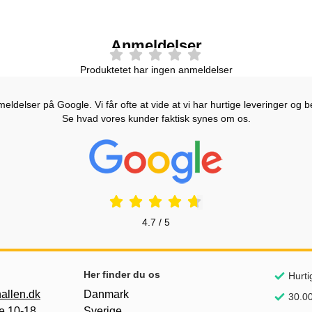
Anmeldelser
Produktetet har ingen anmeldelser
ldelser på Google. Vi får ofte at vide at vi har hurtige leveringer og b
Se hvad vores kunder faktisk synes om os.
Prisjakt Anmeldelser: 4.7 Stjerne
4.7 / 5
Her finder du os
Hurti
allen.dk
Danmark
30.00
e 10-18
Sverige