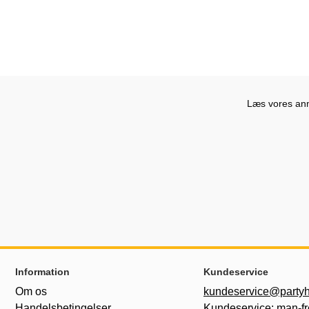
Læs vores anme
Sidefodsinhold Blandet info og links
Information
Kundeservice
Om os
kundeservice@partyh
Handelsbetingelser
Kundeservice: man-fr