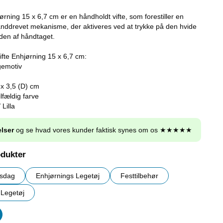
rning 15 x 6,7 cm er en håndholdt vifte, som forestiller en
nddrevet mekanisme, der aktiveres ved at trykke på den hvide
den af håndtaget.
fte Enhjørning 15 x 6,7 cm:
gemotiv
) x 3,5 (D) cm
ilfældig farve
 Lilla
lser
og se hvad vores kunder faktisk synes om os ★★★★★
odukter
lsdag
Enhjørnings Legetøj
Festtilbehør
Legetøj
er