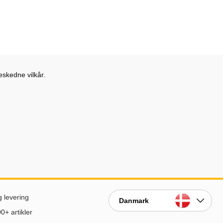
eskedne vilkår.
g levering
Danmark
0+ artikler