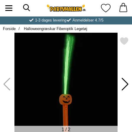
Søg
Startside for Partyhallen AB
Mine favoritt
1-3 dages levering
Anmeldelser 4.7/5
Forside
Halloweengræskar Fiberoptik Legetøj
Markér halloweengræskar Fiberop
1
/
2