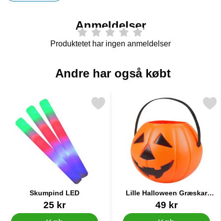
Anmeldelser
Produktetet har ingen anmeldelser
Andre har også købt
Markér skumpind LED som favorit
Markér lille Halloween Græska
Skumpind LED
Lille Halloween Græskar
Slikspand
Varenr 35183
Varenr 38595
25 kr
49 kr