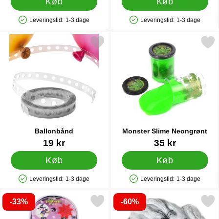
Køb
Køb
Leveringstid:
1-3 dage
Leveringstid:
1-3 dage
Produkttilgængelighed: På lager
Produkttilgængelighed: På lager
Markér ballonbånd som favorit
Markér monster Slime Neo
Ballonbånd
Monster Slime Neongrønt
Varenr 21211
Varenr 44518
19 kr
35 kr
Køb
Køb
Leveringstid:
1-3 dage
Leveringstid:
1-3 dage
Produkttilgængelighed: På lager
Produkttilgængelighed: På lager
-33%
-60%
Markér pinball Spil Halloween som favorit
Markér spindelvæv med Sorte Ed