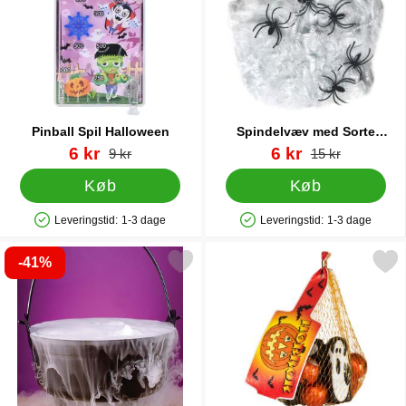
Pinball Spil Halloween
Spindelvæv med Sorte
Edderkopper 40g
Varenr 84799
pris
Varenr 38697
pris
6 kr
6 kr
pris
pris
9 kr
15 kr
Køb
Køb
Leveringstid:
1-3 dage
Leveringstid:
1-3 dage
Produkttilgængelighed: På lager
Produkttilgængelighed: På lager
-41%
Markér røgmaskine Vand som favorit
Markér halloween Spøgelser og 