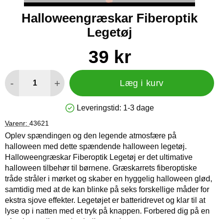
Halloweengræskar Fiberoptik
Legetøj
Køb dette produkt Halloweengræskar Fiberoptik Legetøj
pris
39 kr
antal
-
+
Læg i kurv
Leveringstid:
1-3 dage
Produkttilgængelighed: På lager
Varenr:
43621
Oplev spændingen og den legende atmosfære på
halloween med dette spændende halloween legetøj.
Halloweengræskar Fiberoptik Legetøj er det ultimative
halloween tilbehør til børnene. Græskarrets fiberoptiske
tråde stråler i mørket og skaber en hyggelig halloween glød,
samtidig med at de kan blinke på seks forskellige måder for
ekstra sjove effekter. Legetøjet er batteridrevet og klar til at
lyse op i natten med et tryk på knappen. Forbered dig på en