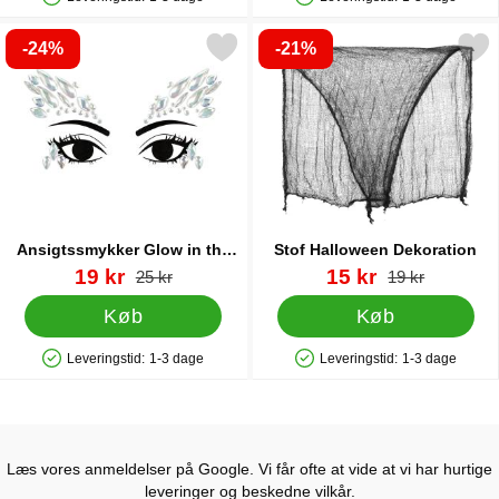
Produkttilgængelighed: På lager
Produkttilgængelighed: På lager
-24%
-21%
Markér ansigtssmykker Glow in the Dark B som favorit
Markér stof Halloween Dek
Ansigtssmykker Glow in the
Stof Halloween Dekoration
Dark B
Varenr 86817
pris
Varenr 18992
pris
19 kr
15 kr
pris
pris
25 kr
19 kr
Køb
Køb
Leveringstid:
1-3 dage
Leveringstid:
1-3 dage
Produkttilgængelighed: På lager
Produkttilgængelighed: På lager
Læs vores anmeldelser på Google. Vi får ofte at vide at vi har hurtige
leveringer og beskedne vilkår.