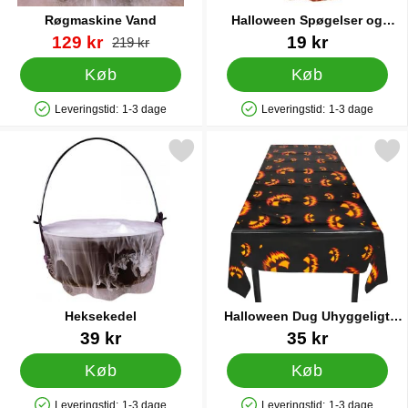
Røgmaskine Vand
Halloween Spøgelser og
Græskar i Net
Varenr 12028
pris
Varenr 30495
129 kr
19 kr
pris
219 kr
Køb
Køb
Leveringstid:
1-3 dage
Leveringstid:
1-3 dage
Produkttilgængelighed: På lager
Produkttilgængelighed: På lager
Markér heksekedel som favorit
Markér halloween Dug Uhyggel
Heksekedel
Halloween Dug Uhyggeligt
Græskar
Varenr 5118
Varenr 15558
39 kr
35 kr
Køb
Køb
Leveringstid:
1-3 dage
Leveringstid:
1-3 dage