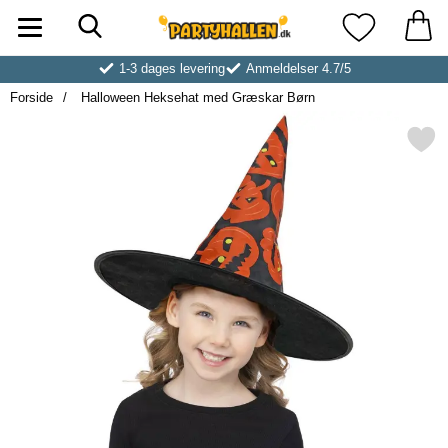
Søg
Startside for Partyhallen AB
Mine favoritt
1-3 dages levering
Anmeldelser 4.7/5
Forside
Halloween Heksehat med Græskar Børn
Markér halloween Heksehat med 