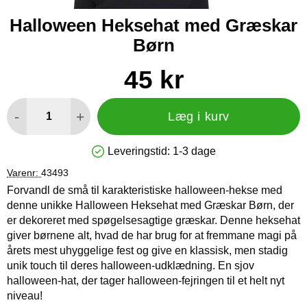
Halloween Heksehat med Græskar
Børn
Køb dette produkt Halloween Heksehat med Græskar Børn
pris
45 kr
antal
-
+
Læg i kurv
Leveringstid:
1-3 dage
Produkttilgængelighed: På lager
Varenr:
43493
Forvandl de små til karakteristiske halloween-hekse med
denne unikke Halloween Heksehat med Græskar Børn, der
er dekoreret med spøgelsesagtige græskar. Denne heksehat
giver børnene alt, hvad de har brug for at fremmane magi på
årets mest uhyggelige fest og give en klassisk, men stadig
unik touch til deres halloween-udklædning. En sjov
halloween-hat, der tager halloween-fejringen til et helt nyt
niveau!