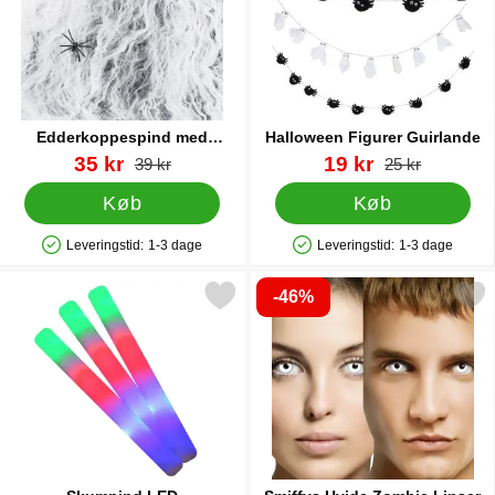
Edderkoppespind med
Halloween Figurer Guirlande
Edderkopper 200g
Varenr 88521
pris
Varenr 88949
pris
35 kr
19 kr
pris
pris
39 kr
25 kr
Køb
Køb
Leveringstid:
1-3 dage
Leveringstid:
1-3 dage
Produkttilgængelighed: På lager
Produkttilgængelighed: På lager
-46%
Markér skumpind LED som favorit
Markér smiffys Hvide Zombi