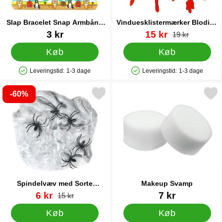
Slap Bracelet Snap Armbånd
Vinduesklistermærker Blodige
Bondegård
Hænder
Varenr 38232
Varenr 88514
pris
3 kr
15 kr
pris
19 kr
Køb
Køb
Leveringstid:
1-3 dage
Leveringstid:
1-3 dage
Produkttilgængelighed: På lager
Produkttilgængelighed: På lager
-60%
arkér spindelvæv med Sorte Edderkopper 40g som favorit
Markér makeup Svam
Spindelvæv med Sorte
Makeup Svamp
Edderkopper 40g
Varenr 38697
pris
Varenr 8963
6 kr
7 kr
pris
15 kr
Køb
Køb