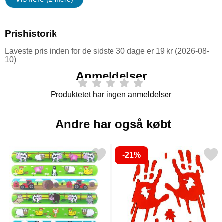
Egenskaper
Prishistorik
Laveste pris inden for de sidste 30 dage er 19 kr (2026-08-
10)
Anmeldelser
Produktetet har ingen anmeldelser
Andre har også købt
-21%
arkér slap Bracelet Snap Armbånd Bondegård som favorit
Markér vinduesklistermærker Bl