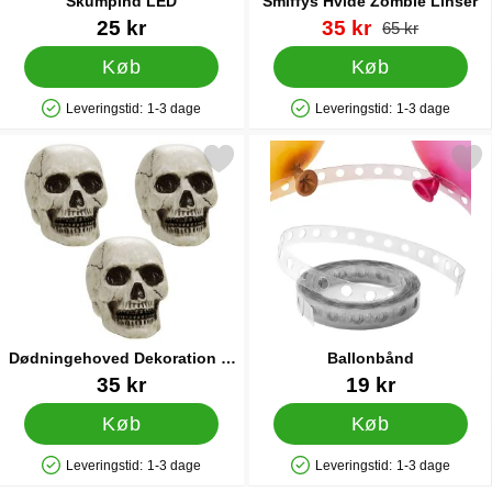
Skumpind LED
Smiffys Hvide Zombie Linser
Varenr 35183
Varenr 9398
pris
25 kr
35 kr
pris
65 kr
Køb
Køb
Leveringstid:
1-3 dage
Leveringstid:
1-3 dage
Produkttilgængelighed: På lager
Produkttilgængelighed: På lager
Markér dødningehoved Dekoration 3-pak som favorit
Markér ballonbånd 
Dødningehoved Dekoration 3-
Ballonbånd
pak
Varenr 43631
Varenr 21211
35 kr
19 kr
Køb
Køb
Leveringstid:
1-3 dage
Leveringstid:
1-3 dage
Produkttilgængelighed: På lager
Produkttilgængelighed: På lager