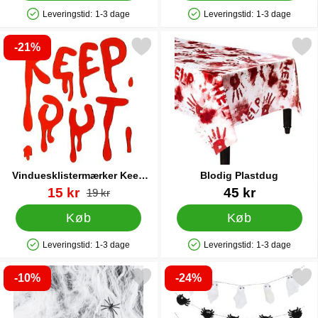
Leveringstid:
1-3 dage
Leveringstid:
1-3 dage
Produkttilgængelighed: På lager
Produkttilgængelighed: På lager
-21%
Markér vinduesklistermærker Keep Out som favorit
Markér blodig Plastd
Vinduesklistermærker Keep
Blodig Plastdug
Out
Varenr 88513
pris
Varenr 24209
15 kr
45 kr
pris
19 kr
Køb
Køb
Leveringstid:
1-3 dage
Leveringstid:
1-3 dage
Produkttilgængelighed: På lager
Produkttilgængelighed: På lager
-10%
-24%
rkér edderkoppespind med Edderkopper 200g som favorit
Markér halloween Figurer G