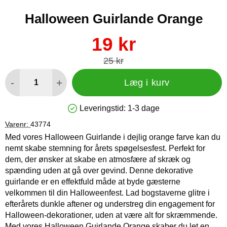
Halloween Guirlande Orange
Køb dette produkt Halloween Guirlande Orange
pris
19 kr
pris
25 kr
antal
-
+
Læg i kurv
Leveringstid:
1-3 dage
Produkttilgængelighed: På lager
Varenr:
43774
Med vores Halloween Guirlande i dejlig orange farve kan du
nemt skabe stemning for årets spøgelsesfest. Perfekt for
dem, der ønsker at skabe en atmosfære af skræk og
spænding uden at gå over gevind. Denne dekorative
guirlande er en effektfuld måde at byde gæsterne
velkommen til din Halloweenfest. Lad bogstaverne glitre i
efterårets dunkle aftener og understreg din engagement for
Halloween-dekorationer, uden at være alt for skræmmende.
Med vores Halloween Guirlande Orange skaber du let en