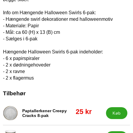
Info om Hængende Halloween Swirls 6-pak:
- Hængende swirl dekorationer med halloweenmotiv
- Materiale: Papir
- Mål: ca 60 (H) x 13 (B) cm
- Sælges i 6-pak
Hængende Halloween Swirls 6-pak indeholder:
- 6 x papirspiraler
- 2 x dødningehoveder
- 2 x ravne
- 2 x flagermus
Tilbehør
pris
25 kr
Paptallerkener Creepy
Køb
Varenr 87677
Cracks 8-pak
pris
35 kr