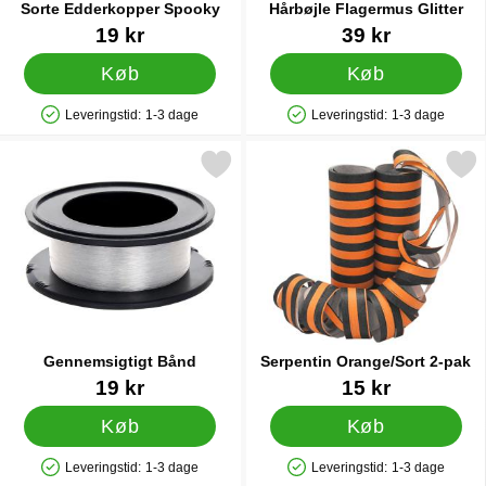
Sorte Edderkopper Spooky
Hårbøjle Flagermus Glitter
Varenr 18991
Varenr 43773
19 kr
39 kr
Køb
Køb
Leveringstid:
1-3 dage
Leveringstid:
1-3 dage
Produkttilgængelighed: På lager
Produkttilgængelighed: På lager
Markér gennemsigtigt Bånd som favorit
Markér serpentin Orange/So
Gennemsigtigt Bånd
Serpentin Orange/Sort 2-pak
Varenr 32222
Varenr 5111
19 kr
15 kr
Køb
Køb
Leveringstid:
1-3 dage
Leveringstid:
1-3 dage
Produkttilgængelighed: På lager
Produkttilgængelighed: På lager