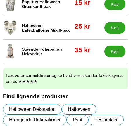
pris
15 kr
Papkrus Halloween
Køb
Varenr 87676
Græskar 8-pak
pris
19 kr
pris
25 kr
Halloween
Køb
Varenr 87675
Latexballoner Mix 6-pak
pris
35 kr
pris
35 kr
Stående Folieballon
Køb
Varenr 87674
Heksedrik
pris
45 kr
Læs vores
anmeldelser
og se hvad vores kunder faktisk synes
om os ★★★★★
Find lignende produkter
Halloween Dekoration
Halloween
Hængende Dekorationer
Pynt
Festartikler