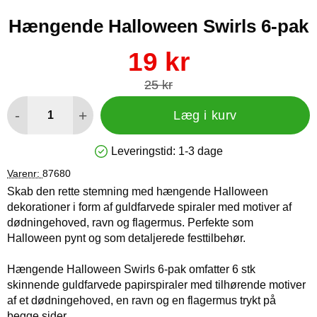
Hængende Halloween Swirls 6-pak
Køb dette produkt Hængende Halloween Swirls 6-pak
pris
19 kr
pris
25 kr
antal
-
+
Læg i kurv
Leveringstid:
1-3 dage
Produkttilgængelighed: På lager
Varenr:
87680
Skab den rette stemning med hængende Halloween
dekorationer i form af guldfarvede spiraler med motiver af
dødningehoved, ravn og flagermus. Perfekte som
Halloween pynt og som detaljerede festtilbehør.
Hængende Halloween Swirls 6-pak omfatter 6 stk
skinnende guldfarvede papirspiraler med tilhørende motiver
af et dødningehoved, en ravn og en flagermus trykt på
begge sider.