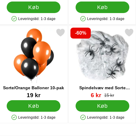
Køb
Køb
Leveringstid:
1-3 dage
Leveringstid:
1-3 dage
Produkttilgængelighed: På lager
Produkttilgængelighed: På lager
-60%
Markér sorte/Orange Balloner 10-pak som favorit
Markér spindelvæv med Sorte Ed
Sorte/Orange Balloner 10-pak
Spindelvæv med Sorte
Edderkopper 40g
Varenr 43702
Varenr 38697
pris
19 kr
6 kr
pris
15 kr
Køb
Køb
Leveringstid:
1-3 dage
Leveringstid:
1-3 dage
Produkttilgængelighed: På lager
Produkttilgængelighed: På lager