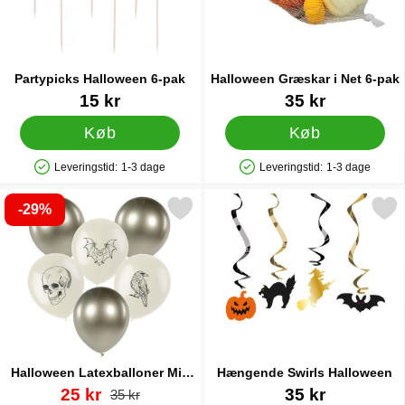
Partypicks Halloween 6-pak
Halloween Græskar i Net 6-pak
Varenr 87681
Varenr 16007
15 kr
35 kr
Køb
Køb
Leveringstid:
1-3 dage
Leveringstid:
1-3 dage
Produkttilgængelighed: På lager
Produkttilgængelighed: På lager
-29%
Markér halloween Latexballoner Mix 6-pak som favorit
Markér hængende Swirls Ha
Halloween Latexballoner Mix
Hængende Swirls Halloween
6-pak
Varenr 87675
pris
Varenr 84104
25 kr
35 kr
pris
35 kr