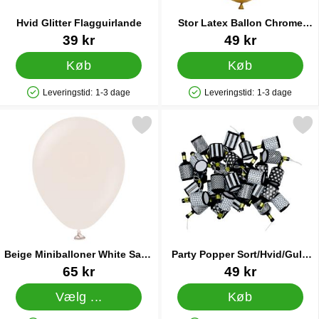
Hvid Glitter Flagguirlande
Stor Latex Ballon Chrome
Guld
Varenr 17347
Varenr 33210
39 kr
49 kr
Køb
Køb
Leveringstid:
1-3 dage
Leveringstid:
1-3 dage
Produkttilgængelighed: På lager
Produkttilgængelighed: På lager
arkér beige Miniballoner White Sand 100-pak som favorit
Markér party Popper Sort/Hvid/
Beige Miniballoner White Sand
Party Popper Sort/Hvid/Guld
100-pak
30-pak
Varenr 37801
Varenr 44723
65 kr
49 kr
Vælg ...
Køb