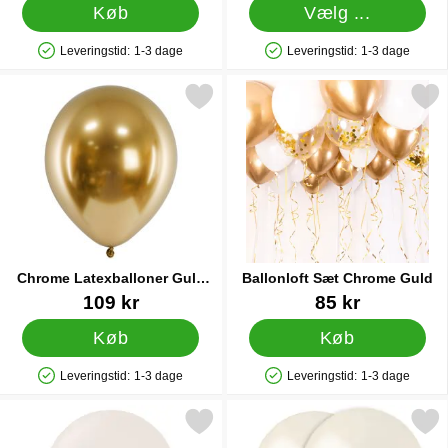
Køb
Vælg ...
Leveringstid:
1-3 dage
Leveringstid:
1-3 dage
Produkttilgængelighed: På lager
Produkttilgængelighed: På lager
Markér chrome Latexballoner Guld 50-pak som favorit
Markér ballonloft Sæt Chro
Chrome Latexballoner Guld
Ballonloft Sæt Chrome Guld
50-pak
Varenr 21150
Varenr 25715
109 kr
85 kr
Køb
Køb
Leveringstid:
1-3 dage
Leveringstid:
1-3 dage
Produkttilgængelighed: På lager
Produkttilgængelighed: På lager
rkér beige Latexballoner White Sand 100-pak som favorit
Markér perlemor Balloner 