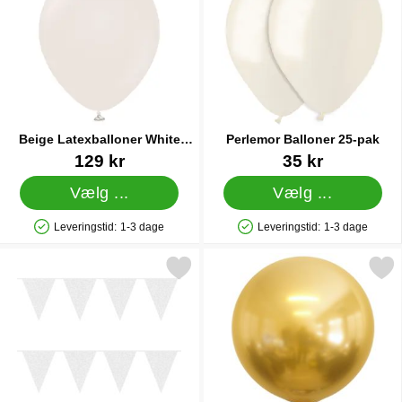
Beige Latexballoner White
Perlemor Balloner 25-pak
Sand 100-pak
Varenr 37867
Varenr 12222
129 kr
35 kr
Vælg ...
Vælg ...
Leveringstid:
1-3 dage
Leveringstid:
1-3 dage
Produkttilgængelighed: På lager
Produkttilgængelighed: På lager
Markér hvid Glitter Flagguirlande som favorit
Markér stor Latex Ballon Ch