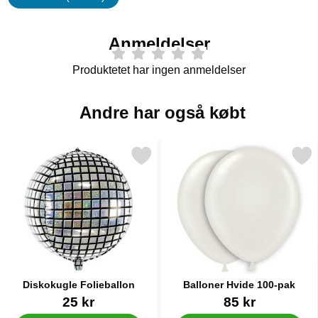
Egenskaper
Anmeldelser
Produktetet har ingen anmeldelser
Andre har også købt
Markér diskokugle Folieballon som favorit
Markér balloner Hvide 10
Diskokugle Folieballon
Balloner Hvide 100-pak
Varenr 20436
Varenr 9512
25 kr
85 kr