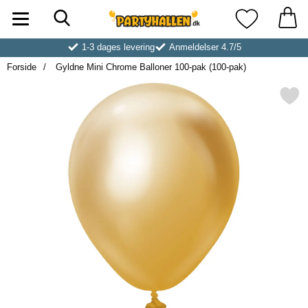
Søg
Startside for Partyhallen AB
Mine favoritt
1-3 dages levering
Anmeldelser 4.7/5
Forside
Gyldne Mini Chrome Balloner 100-pak (100-pak)
Markér gyldne Mini Chrome Balloner 1