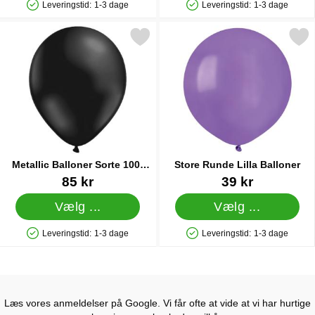
Leveringstid:
1-3 dage
Leveringstid:
1-3 dage
Produkttilgængelighed: På lager
Produkttilgængelighed: På lager
Markér metallic Balloner Sorte 100-pak som favorit
Markér store Runde Lilla B
Metallic Balloner Sorte 100-
Store Runde Lilla Balloner
pak
Varenr 10479
Varenr 15041
85 kr
39 kr
Vælg ...
Vælg ...
Leveringstid:
1-3 dage
Leveringstid:
1-3 dage
Produkttilgængelighed: På lager
Produkttilgængelighed: På lager
Læs vores anmeldelser på Google. Vi får ofte at vide at vi har hurtige