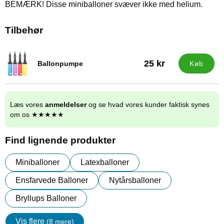
BEMÆRK! Disse miniballoner svæver ikke med helium.
Tilbehør
25 kr
Ballonpumpe
Køb
Varenr 9838
Læs vores
anmeldelser
og se hvad vores kunder faktisk synes
om os ★★★★★
Find lignende produkter
Miniballoner
Latexballoner
Ensfarvede Balloner
Nytårsballoner
Bryllups Balloner
Vis flere
(8 mere)