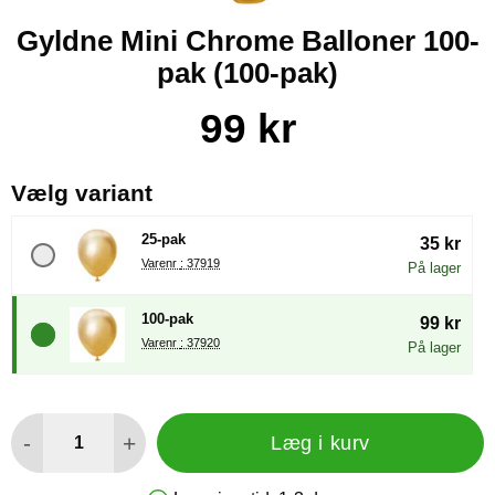
Gyldne Mini Chrome Balloner 100-
pak (100-pak)
Køb dette produkt Gyldne Mini Chrome Balloner 100-pak
pris
99 kr
, (Valg af en ny radioknap vil
Vælg variant
25-pak
35 kr
Varenr : 37919
På lager
100-pak
99 kr
Varenr : 37920
På lager
antal
-
+
Læg i kurv