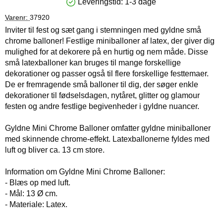
Leveringstid:
1-3 dage
Produkttilgængelighed: På lager
Varenr:
37920
Inviter til fest og sæt gang i stemningen med gyldne små
chrome balloner! Festlige miniballoner af latex, der giver dig
mulighed for at dekorere på en hurtig og nem måde. Disse
små latexballoner kan bruges til mange forskellige
dekorationer og passer også til flere forskellige festtemaer.
De er fremragende små balloner til dig, der søger enkle
dekorationer til fødselsdagen, nytåret, glitter og glamour
festen og andre festlige begivenheder i gyldne nuancer.
Gyldne Mini Chrome Balloner omfatter gyldne miniballoner
med skinnende chrome-effekt. Latexballonerne fyldes med
luft og bliver ca. 13 cm store.
Information om Gyldne Mini Chrome Balloner:
- Blæs op med luft.
- Mål: 13 Ø cm.
- Materiale: Latex.