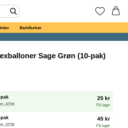
Foretag søgning
Mine favoritte
tider
Bartilbehør
exballoner Sage Grøn (10-pak)
t
ønne Latexballoner Sage Grøn
(Valg af en ny radioknap vil genindlæse siden)
-pak
25 kr
Varenr : 37734
På lager
-pak
45 kr
Varenr : 37735
På lager