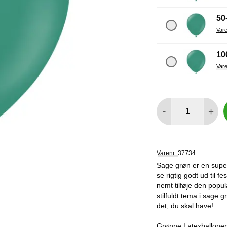
50
10
antal
-
+
Varenr:
37734
Sage grøn er en super
se rigtig godt ud til 
nemt tilføje den popu
stilfuldt tema i sage g
det, du skal have!
Grønne Latexballoner