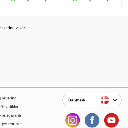
Produkttilgængelighed: På lager
Produkttilgængelighed: På lager
eskedne vilkår.
g levering
Danmark
0+ artikler
prisgaranti
ges returret