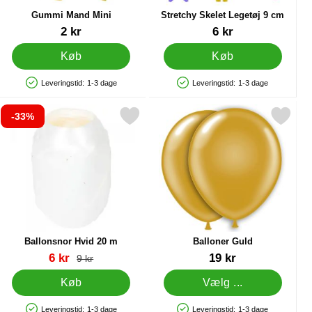
Gummi Mand Mini
Stretchy Skelet Legetøj 9 cm
Varenr 12483
Varenr 91527
2 kr
6 kr
Køb
Køb
Leveringstid:
1-3 dage
Leveringstid:
1-3 dage
Produkttilgængelighed: På lager
Produkttilgængelighed: På lager
-33%
om favorit
Markér ballonsnor Hvid 20 m som favorit
Markér balloner Guld so
Ballonsnor Hvid 20 m
Balloner Guld
Varenr 20394
Varenr 5024
pris
6 kr
19 kr
pris
9 kr
Køb
Vælg ...
Leveringstid:
1-3 dage
Leveringstid:
1-3 dage