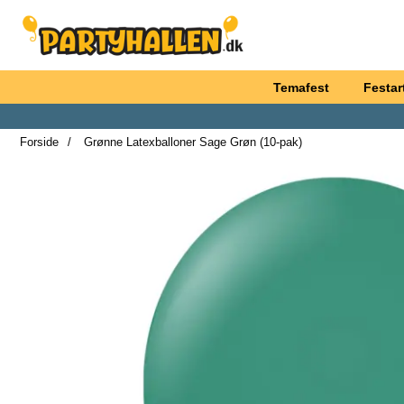
Startside for Partyhallen AB
Temafest
Festart
Forside
Grønne Latexballoner Sage Grøn (10-pak)