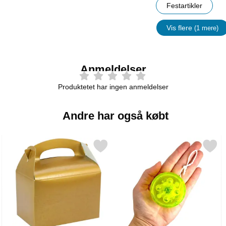
Festartikler
Vis flere
(1 mere)
Egenskap
Anmeldelser
Produktetet har ingen anmeldelser
Andre har også købt
ni Legetøj som favorit
Markér festboks Guld som favorit
Markér lysende Jojo 