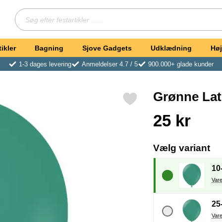
Søg
Søg efter festartikler ...
ikler
Bagning
Sjove Gadgets
Udklædning
Høj
1-3 dages levering
Anmeldelser 4.7 / 5
900.000+ glade kunder
Grønne Lat
Markér grønne Latexballoner Sage Grøn (10-pak) som favori
Køb dette produkt Gr
pris
25 kr
, 
Vælg variant
10
25