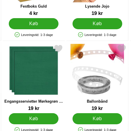
Festboks Guld
Lysende Jojo
Varenr 12407
Varenr 32765
4 kr
19 kr
Køb
Køb
Leveringstid:
1-3 dage
Leveringstid:
1-3 dage
Produkttilgængelighed: På lager
Produkttilgængelighed: På lager
Vintergrøn som favorit
kér engangsservietter Mørkegrøn 24 x 24 cm 20-pak som favorit
Markér ballonbånd s
Engangsservietter Mørkegrøn 24
Ballonbånd
x 24 cm 20-pak
Varenr 83172
Varenr 21211
19 kr
19 kr
Køb
Køb
Leveringstid:
1-3 dage
Leveringstid:
1-3 dage