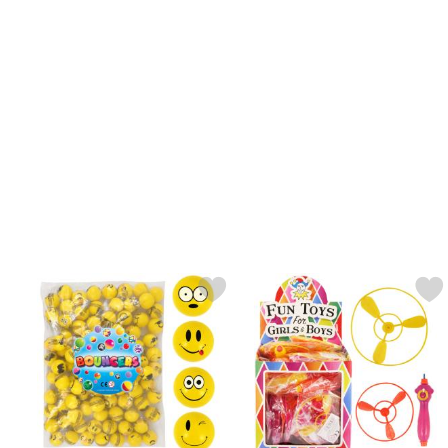
Markér lille Gummibold Smiley som favorit
Markér flyvende Tallerken Mi