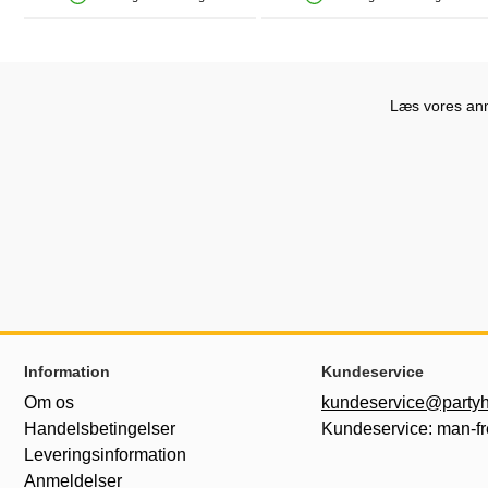
Produkttilgængelighed: På lager
Produkttilgængelighed: På lager
Læs vores anme
Sidefodsinhold Blandet info og links
Information
Kundeservice
Om os
kundeservice@partyh
Handelsbetingelser
Kundeservice: man-fr
Leveringsinformation
Anmeldelser