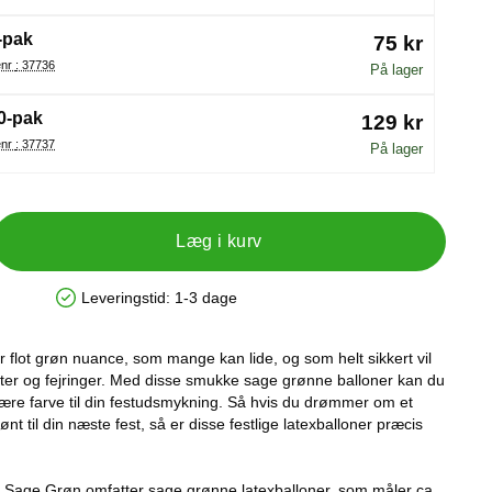
-pak
75 kr
Varenr : 37736
På lager
0-pak
129 kr
Varenr : 37737
På lager
Læg i kurv
Leveringstid:
1-3 dage
Produkttilgængelighed: På lager
 flot grøn nuance, som mange kan lide, og som helt sikkert vil
fester og fejringer. Med disse smukke sage grønne balloner kan du
lære farve til din festudsmykning. Så hvis du drømmer om et
rønt til din næste fest, så er disse festlige latexballoner præcis
 Sage Grøn omfatter sage grønne latexballoner, som måler ca.