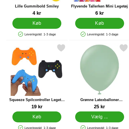
Lille Gummibold Smiley
Flyvende Tallerken Mini Legetøj
Varenr 14443
Varenr 14442
4 kr
6 kr
Køb
Køb
Leveringstid:
1-3 dage
Leveringstid:
1-3 dage
Produkttilgængelighed: På lager
Produkttilgængelighed: På lager
Markér squeeze Spilcontroller Legetøj 11 x 8 cm som favorit
Markér grønne Latexballoner 
Mar
Squeeze Spilcontroller Legetøj
Grønne Latexballoner
11 x 8 cm
Vintergrøn
Varenr 91533
Varenr 37836
19 kr
25 kr
Køb
Vælg ...
Leveringstid:
1-3 dage
Leveringstid:
1-3 dage