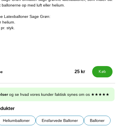
 ballonerne op med luft eller helium.
e Latexballoner Sage Grøn:
r helium.
pr. styk.
25 kr
pe
Køb
lser
og se hvad vores kunder faktisk synes om os ★★★★★
odukter
Heliumballoner
Ensfarvede Balloner
Balloner