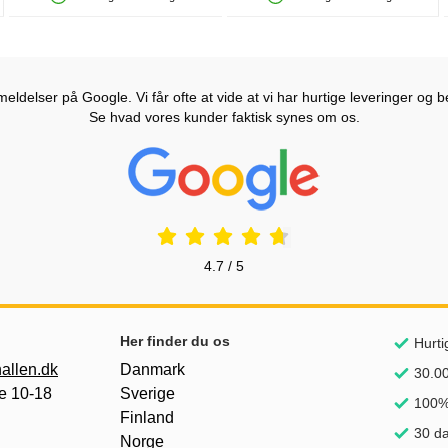
Produkttilgængelighed: På lager
Produkttilgængelighed: På lager
ldelser på Google. Vi får ofte at vide at vi har hurtige leveringer og b
Se hvad vores kunder faktisk synes om os.
Prisjakt Anmeldelser: 4.7 Stjerne
4.7 / 5
Her finder du os
Hurti
allen.dk
Danmark
30.00
e 10-18
Sverige
100% 
Finland
30 da
Norge