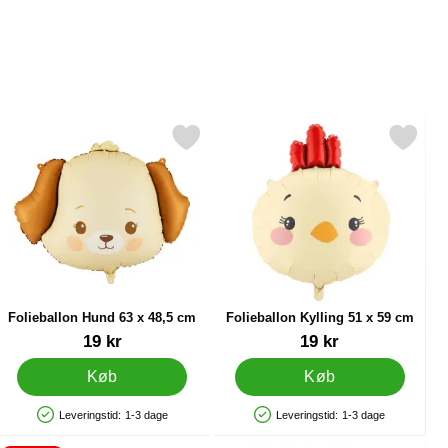
 som favorit
Markér folieballon Hund 63 x 48,5 cm som favorit
Markér folieballon Kylling 51 x 
Folieballon Hund 63 x 48,5 cm
Folieballon Kylling 51 x 59 cm
Varenr 90759
Varenr 90765
19 kr
19 kr
Køb
Køb
Leveringstid:
1-3 dage
Leveringstid:
1-3 dage
Produkttilgængelighed: På lager
Produkttilgængelighed: På lager