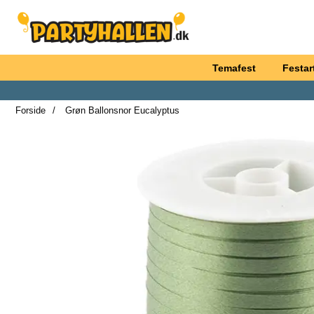
Startside for Partyhallen AB
Temafest
Festart
Forside
Grøn Ballonsnor Eucalyptus