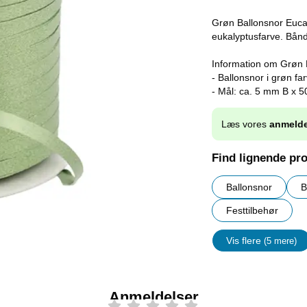
Grøn Ballonsnor Eucal
eukalyptusfarve. Bånd
Information om Grøn 
- Ballonsnor i grøn far
- Mål: ca. 5 mm B x 5
Læs vores
anmelde
Find lignende pr
Ballonsnor
B
Festtilbehør
Vis flere
(5 mere)
Egenskap
Anmeldelser