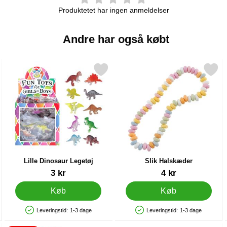
Produktetet har ingen anmeldelser
Andre har også købt
8 Kort som favorit
Markér lille Dinosaur Legetøj som favorit
Markér slik Halskæder
Lille Dinosaur Legetøj
Slik Halskæder
Varenr 32753
Varenr 10739
3 kr
4 kr
Køb
Køb
Leveringstid:
1-3 dage
Leveringstid:
1-3 dage
Produkttilgængelighed: På lager
Produkttilgængelighed: På lager