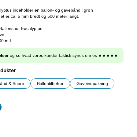
yptus indeholder en ballon- og gavebånd i grøn
et er ca. 5 mm bredt og 500 meter langt.
Ballonsnor Eucalyptus:
ve.
00 m L.
lser
og se hvad vores kunder faktisk synes om os ★★★★★
odukter
ånd & Snore
Ballontilbehør
Gaveindpakning
er