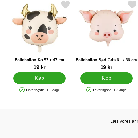
Markér folieballon Ko 57 x 47 cm som favorit
Markér folieballon Sød Gris 
Ma
Folieballon Ko 57 x 47 cm
Folieballon Sød Gris 61 x 36 cm
Varenr 90763
Varenr 90761
19 kr
19 kr
Køb
Køb
Leveringstid:
1-3 dage
Leveringstid:
1-3 dage
Produkttilgængelighed: På lager
Produkttilgængelighed: På lager
Læs vores anme