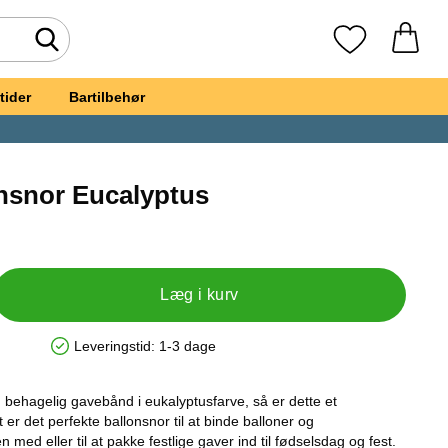
Foretag søgning
Mine favoritte
tider
Bartilbehør
nsnor Eucalyptus
øn Ballonsnor Eucalyptus
Læg i kurv
Leveringstid:
1-3 dage
Produkttilgængelighed: På lager
behagelig gavebånd i eukalyptusfarve, så er dette et
er det perfekte ballonsnor til at binde balloner og
med eller til at pakke festlige gaver ind til fødselsdag og fest.