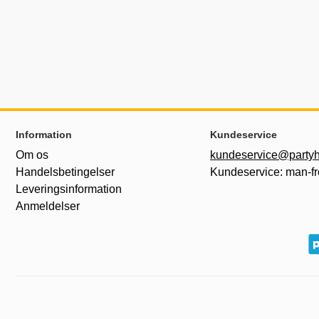
Sidefodsinhold Blandet info og links
Information
Kundeservice
Om os
kundeservice@partyh
Handelsbetingelser
Kundeservice: man-fr
Leveringsinformation
Anmeldelser