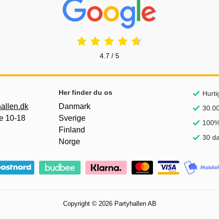
Prisjakt Anmeldelser: 4.7 Stjerne
4.7 / 5
Her finder du os
Hurti
allen.dk
Danmark
30.00
e 10-18
Sverige
100% 
Finland
30 da
Norge
Copyright © 2026 Partyhallen AB