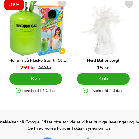
-16%
61 x 36 cm som favorit
rkér helium på Flaske Stor til 50 Balloner (20-25 cm) som favorit
Markér hvid Ballonvægt
Markér
Helium på Flaske Stor til 50
Hvid Ballonvægt
Balloner (20-25 cm)
Varenr 13480
Varenr 28209
pris
259 kr
15 kr
pris
309 kr
Køb
Køb
Leveringstid:
1-3 dage
Leveringstid:
1-3 dage
Produkttilgængelighed: På lager
Produkttilgængelighed: På lager
ldelser på Google. Vi får ofte at vide at vi har hurtige leveringer og b
Se hvad vores kunder faktisk synes om os.