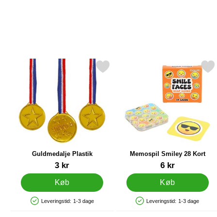
Markér guldmedalje Plastik som favorit
Markér memospil Smiley 2
Guldmedalje Plastik
Memospil Smiley 28 Kort
Varenr 12482
Varenr 86986
3 kr
6 kr
Køb
Køb
Leveringstid:
1-3 dage
Leveringstid:
1-3 dage
Produkttilgængelighed: På lager
Produkttilgængelighed: På lager