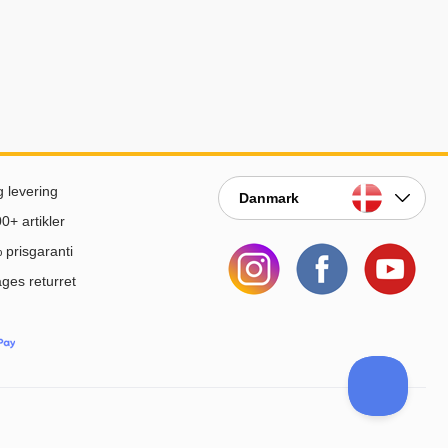
g levering
Danmark
0+ artikler
prisgaranti
ges returret