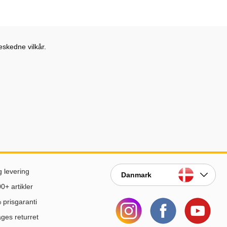
eskedne vilkår.
g levering
Danmark
0+ artikler
prisgaranti
ges returret