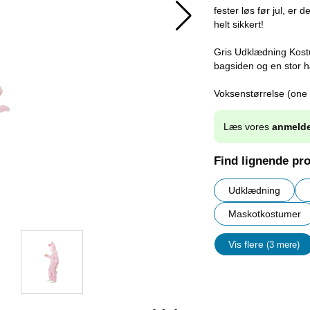
fester løs før jul, er
helt sikkert!
Gris Udklædning Kostu
bagsiden og en stor hæ
Voksenstørrelse (one 
Læs vores
anmelde
Find lignende pr
Udklædning
Maskotkostumer
Vis flere
(3 mere)
Egenskap