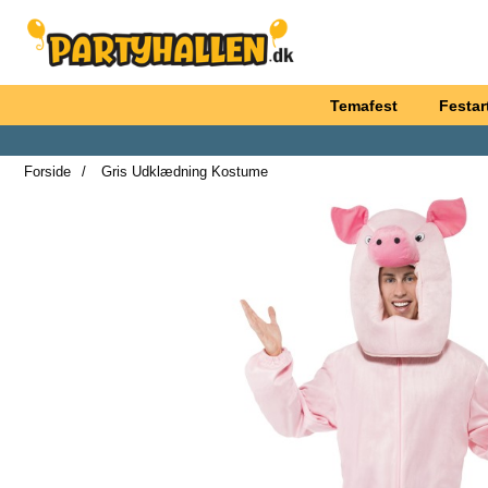
Startside for Partyhallen AB
Temafest
Festart
Forside
Gris Udklædning Kostume