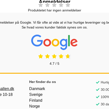
Anmeldelser
Produktetet har ingen anmeldelser
ldelser på Google. Vi får ofte at vide at vi har hurtige leveringer og b
Se hvad vores kunder faktisk synes om os.
Prisjakt Anmeldelser: 4.7 Stjerne
4.7 / 5
Her finder du os
Hurti
allen.dk
Danmark
30.00
e 10-18
Sverige
100% 
Finland
30 da
Norge