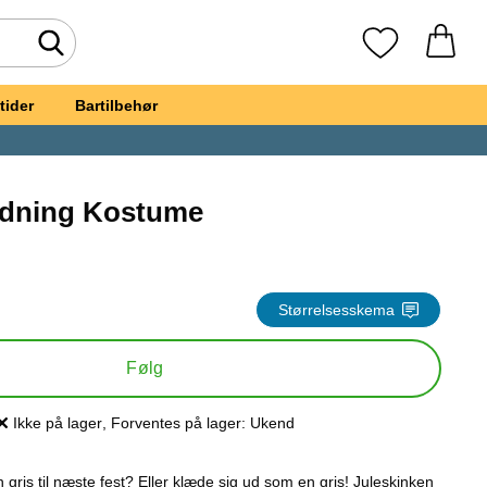
Foretag søgning
Mine favoritte
tider
Bartilbehør
ædning Kostume
is Udklædning Kostume
Størrelsesskema
Følg
Ikke på lager
, Forventes på lager:
Ukend
Produkttilgængelighed:
en gris til næste fest? Eller klæde sig ud som en gris! Juleskinken