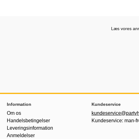
Læs vores anme
Sidefodsinhold Blandet info og links
Information
Kundeservice
Om os
kundeservice@partyh
Handelsbetingelser
Kundeservice: man-fr
Leveringsinformation
Anmeldelser