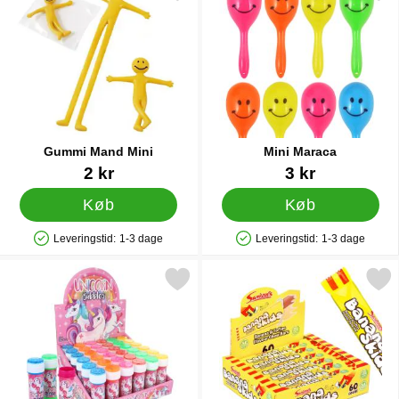
Gummi Mand Mini
Mini Maraca
Varenr 12483
Varenr 12476
2 kr
3 kr
Køb
Køb
Leveringstid:
1-3 dage
Leveringstid:
1-3 dage
Produkttilgængelighed: På lager
Produkttilgængelighed: På lager
Markér sæbebobler Enhjørning 50 ml som favorit
Markér banana Skid