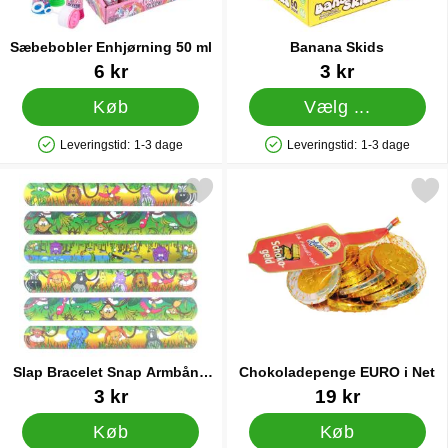
Sæbebobler Enhjørning 50 ml
Banana Skids
Varenr 86979
Varenr 14252
6 kr
3 kr
Køb
Vælg ...
Leveringstid:
1-3 dage
Leveringstid:
1-3 dage
Produkttilgængelighed: På lager
Produkttilgængelighed: På lager
arkér slap Bracelet Snap Armbånd Jungledyr som favorit
Markér chokoladepenge EUR
Slap Bracelet Snap Armbånd
Chokoladepenge EURO i Net
Jungledyr
Varenr 38234
Varenr 45205
3 kr
19 kr
Køb
Køb