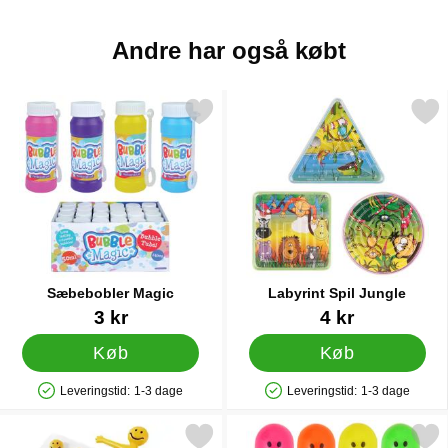
Andre har også købt
Markér sæbebobler Magic som favorit
Markér labyrint Spil Ju
Sæbebobler Magic
Labyrint Spil Jungle
Varenr 12437
Varenr 12480
3 kr
4 kr
Køb
Køb
Leveringstid:
1-3 dage
Leveringstid:
1-3 dage
Produkttilgængelighed: På lager
Produkttilgængelighed: På lager
Markér gummi Mand Mini som favorit
Markér mini Maraca