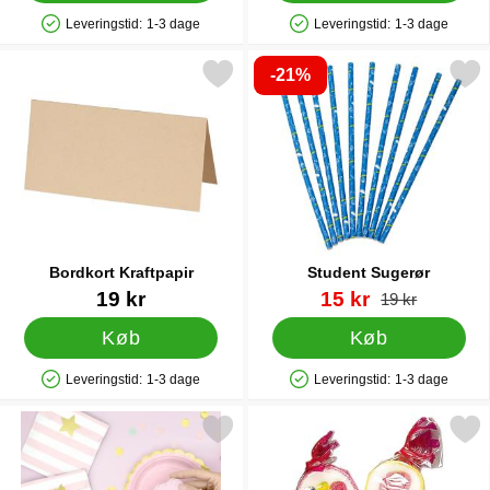
Leveringstid:
1-3 dage
Leveringstid:
1-3 dage
Produkttilgængelighed: På lager
Produkttilgængelighed: På lager
-21%
Markér bordkort Kraftpapir som favorit
Markér student Suger
Bordkort Kraftpapir
Student Sugerør
Varenr 42144
Varenr 21534
pris
19 kr
15 kr
pris
19 kr
Køb
Køb
Leveringstid:
1-3 dage
Leveringstid:
1-3 dage
Produkttilgængelighed: På lager
Produkttilgængelighed: På lager
Markér stribede Slikposer Pink som favorit
Markér frugt Slikkepinde