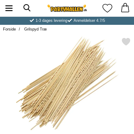
Søg
Startside for Partyhallen AB
Mine favoritt
1-3 dages levering
Anmeldelser 4.7/5
Forside
Grilspyd Træ
Markér grilspyd Træ