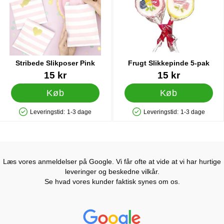
Stribede Slikposer Pink
Frugt Slikkepinde 5-pak
Varenr 25930
Varenr 30305
15 kr
15 kr
Køb
Køb
Leveringstid:
1-3 dage
Leveringstid:
1-3 dage
Produkttilgængelighed: På lager
Produkttilgængelighed: På lager
Læs vores anmeldelser på Google. Vi får ofte at vide at vi har hurtige
leveringer og beskedne vilkår.
Se hvad vores kunder faktisk synes om os.
Prisjakt Anmeldelser: 4.7 Stjerne