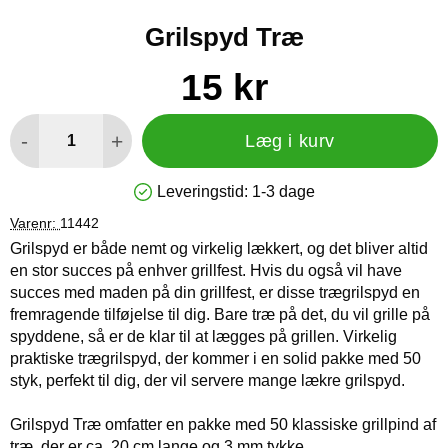
Grilspyd Træ
Køb dette produkt Grilspyd Træ
pris
15 kr
antal
-
+
Læg i kurv
Leveringstid:
1-3 dage
Produkttilgængelighed: På lager
Varenr:
11442
Grilspyd er både nemt og virkelig lækkert, og det bliver altid
en stor succes på enhver grillfest. Hvis du også vil have
succes med maden på din grillfest, er disse trægrilspyd en
fremragende tilføjelse til dig. Bare træ på det, du vil grille på
spyddene, så er de klar til at lægges på grillen. Virkelig
praktiske trægrilspyd, der kommer i en solid pakke med 50
styk, perfekt til dig, der vil servere mange lækre grilspyd.
Grilspyd Træ omfatter en pakke med 50 klassiske grillpind af
træ, der er ca. 20 cm lange og 3 mm tykke.