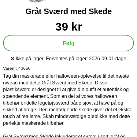
Gråt Sværd med Skede
Køb dette produkt Gråt Sværd med Skede
pris
39 kr
Følg
Ikke på lager
, Forventes på lager:
2026-09-01 dage
Produkttilgængelighed:
Varenr:
43656
Tag din maskerade eller halloween-oplevelse til det næste
niveau med dette Gråt Sværd med Skede. Disse
plastiksværd er designet til at give din outfit et autentisk og
spændende element. Som en del af vores halloween
tilbehør er dette legetøjssværd både sjovt at have på og
sikkert at bruge. Den medfølgende skede giver det et ekstra
touch af realisme. Skab mindeværdige øjeblikke med dette
perfekte maskerade tilbehør.
Gråt Sværd med Skede inkluderer et sværd i sort, gråt og