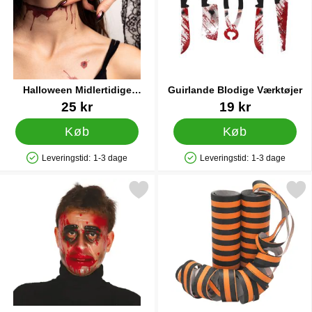
Halloween Midlertidige
Guirlande Blodige Værktøjer
Tatoveringer Blodige Sår
Varenr 43772
Varenr 38694
25 kr
19 kr
Køb
Køb
Leveringstid:
1-3 dage
Leveringstid:
1-3 dage
Produkttilgængelighed: På lager
Produkttilgængelighed: På lager
Markér transparent Maske Blodig som favorit
Markér serpentin Orange/So