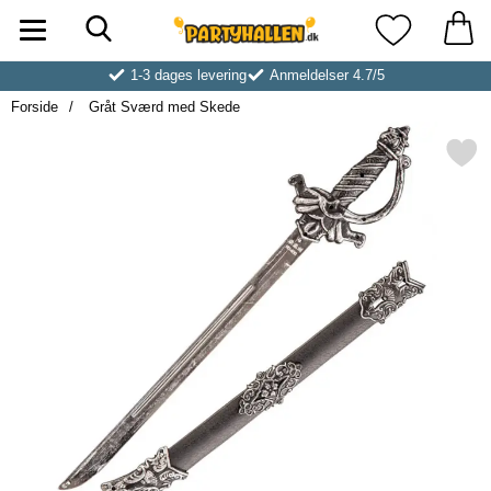
Søg
Startside for Partyhallen AB
Mine favoritt
1-3 dages levering
Anmeldelser 4.7/5
Forside
Gråt Sværd med Skede
Markér gråt Sværd med S