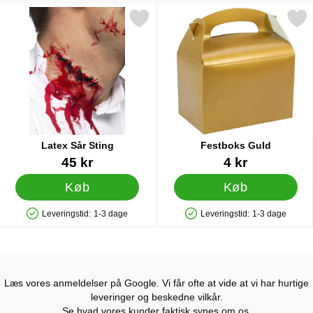
Markér latex Sår Sting som favorit
Markér festboks Gul
Latex Sår Sting
Festboks Guld
Varenr 12016
Varenr 12407
45 kr
4 kr
Køb
Køb
Leveringstid:
1-3 dage
Leveringstid:
1-3 dage
Produkttilgængelighed: På lager
Produkttilgængelighed: På lager
Læs vores anmeldelser på Google. Vi får ofte at vide at vi har hurtige
leveringer og beskedne vilkår.
Se hvad vores kunder faktisk synes om os.