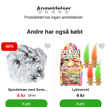
Anmeldelser
Produktetet har ingen anmeldelser
Andre har også købt
-60%
arkér spindelvæv med Sorte Edderkopper 40g som favorit
Markér lykketrold 
Spindelvæv med Sorte
Lykketrold
Edderkopper 40g
Varenr 38697
pris
Varenr 12965
6 kr
4 kr
pris
15 kr
Køb
Køb