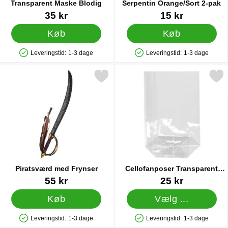
Transparent Maske Blodig
Serpentin Orange/Sort 2-pak
Varenr 38933
Varenr 5111
35 kr
15 kr
Køb
Køb
Leveringstid:
1-3 dage
Leveringstid:
1-3 dage
Produkttilgængelighed: På lager
Produkttilgængelighed: På lager
Markér piratsværd med Frynser som favorit
Markér cellofanposer Transpa
Piratsværd med Frynser
Cellofanposer Transparent
Large
Varenr 22865
Varenr 11444
55 kr
25 kr
Køb
Vælg ...
Leveringstid:
1-3 dage
Leveringstid:
1-3 dage
Produkttilgængelighed: På lager
Produkttilgængelighed: På lager