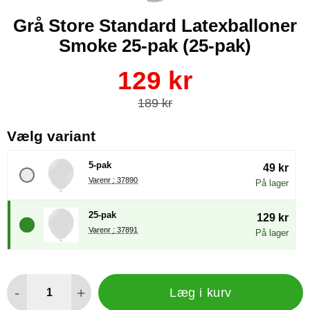
Grå Store Standard Latexballoner
Smoke 25-pak (25-pak)
Køb dette produkt Grå Store Standard Latexballoner Smoke 2
pris
129 kr
pris
189 kr
, (Valg af en ny radioknap vil
Vælg variant
5-pak
49 kr
Varenr : 37890
På lager
25-pak
129 kr
Varenr : 37891
På lager
antal
-
+
Læg i kurv