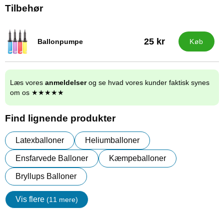
Tilbehør
25 kr
Ballonpumpe
Køb
Varenr 9838
Læs vores
anmeldelser
og se hvad vores kunder faktisk synes
om os ★★★★★
Find lignende produkter
Latexballoner
Heliumballoner
Ensfarvede Balloner
Kæmpeballoner
Bryllups Balloner
Vis flere
(11 mere)
Egenskaper