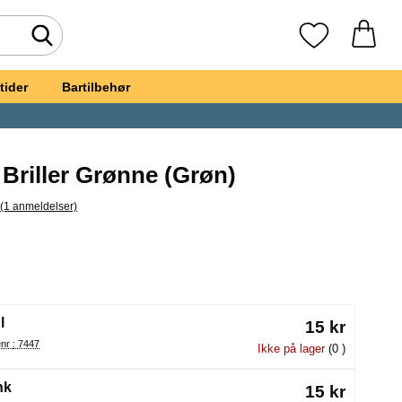
Foretag søgning
Mine favoritte
tider
Bartilbehør
Briller Grønne (Grøn)
(1 anmeldelser)
pring til alle anmeldelser
wsticks Briller Grønne
(Valg af en ny radioknap vil genindlæse siden)
l
15 kr
Varenr : 7447
Ikke på lager
(0 )
nk
15 kr