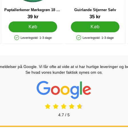
Paptallerkener Mørkegrøn 18 cm
Guirlande Stjerner Sølv
20-pak
Varenr 83204
Varenr 20453
39 kr
35 kr
Køb
Køb
Leveringstid:
1-3 dage
Leveringstid:
1-3 dage
Produkttilgængelighed: På lager
Produkttilgængelighed: På lager
ldelser på Google. Vi får ofte at vide at vi har hurtige leveringer og b
Se hvad vores kunder faktisk synes om os.
Prisjakt Anmeldelser: 4.7 Stjerne
4.7 / 5