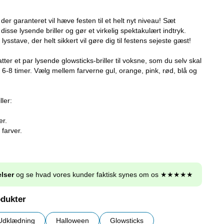
 der garanteret vil hæve festen til et helt nyt niveau! Sæt
isse lysende briller og gør et virkelig spektakulært indtryk.
lysstave, der helt sikkert vil gøre dig til festens sejeste gæst!
tter et par lysende glowsticks-briller til voksne, som du selv skal
 i 6-8 timer. Vælg mellem farverne gul, orange, pink, rød, blå og
ler:
er.
 farver.
lser
og se hvad vores kunder faktisk synes om os ★★★★★
odukter
Udklædning
Halloween
Glowsticks