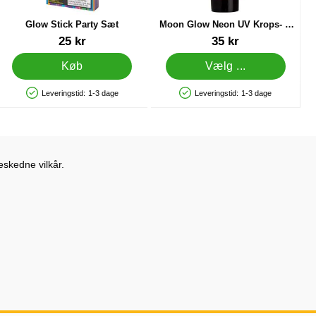
Glow Stick Party Sæt
Moon Glow Neon UV Krops- &
Ansigtsfarve Intensiv Blå
Varenr 20366
Varenr 83715
25 kr
35 kr
Køb
Vælg ...
Leveringstid:
1-3 dage
Leveringstid:
1-3 dage
Produkttilgængelighed: På lager
Produkttilgængelighed: På lager
eskedne vilkår.