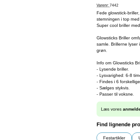
Varenr:
7442
Fede glowstick-briller,
stemningen i top med d
Super cool briller med 
Glowsticks Briller omfa
samle. Brillerne lyser
grøn.
Info om Glowsticks Bril
- Lysende briller.
- Lysvarighed: 6-8 tim
- Findes i 6 forskellige
- Sælges stykvis.
- Passer til voksne.
Læs vores
anmelde
Find lignende pr
Festartikler