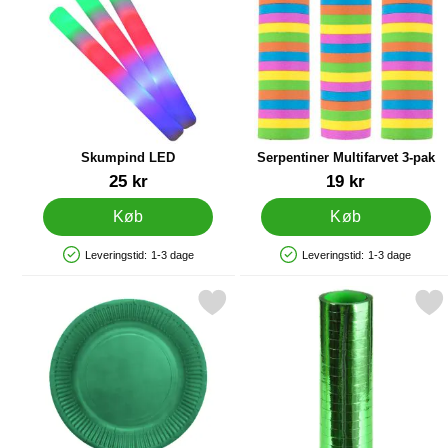
Skumpind LED
Serpentiner Multifarvet 3-pak
Varenr 35183
Varenr 31222
25 kr
19 kr
Køb
Køb
Leveringstid:
1-3 dage
Leveringstid:
1-3 dage
Produkttilgængelighed: På lager
Produkttilgængelighed: På lager
Markér paptallerkener Mørkegrøn 18 cm 8-pak som favorit
Markér serpentin Metalli