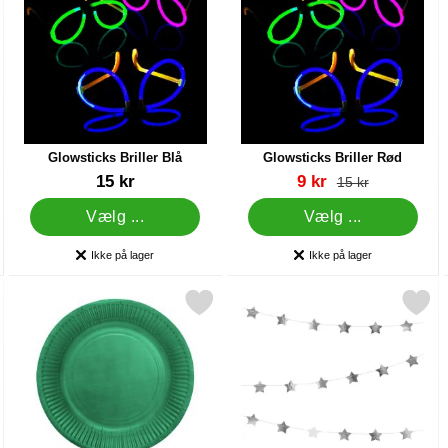
Glowsticks Briller Blå
Glowsticks Briller Rød
Varenr 7444
Varenr 7443
pris
15 kr
9 kr
pris
15 kr
Vælg ...
Vælg ...
Ikke på lager
Ikke på lager
Produkttilgængelighed:
Produkttilgængelighed:
c Grøn som favorit
Markér paptallerkener Mørkegrøn 18 cm 20-pak som favorit
Markér guirlande Stjerner 