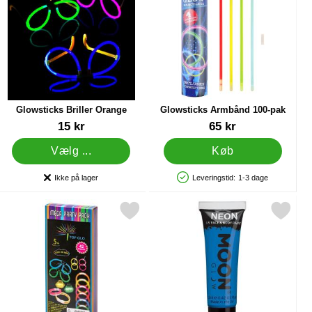
Glowsticks Briller Orange
Glowsticks Armbånd 100-pak
Varenr 7445
Varenr 38634
15 kr
65 kr
Vælg ...
Køb
Ikke på lager
Leveringstid:
1-3 dage
Produkttilgængelighed:
Produkttilgængelighed: På lager
Sølv som favorit
Markér glow Stick Party Sæt som favorit
Markér moon Glow Neon UV Krops- & Ansigtsf