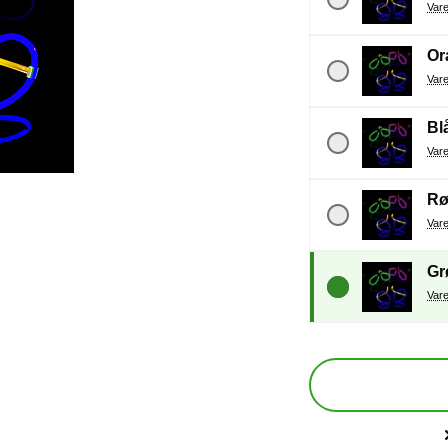
Or
Bl
R
Gr