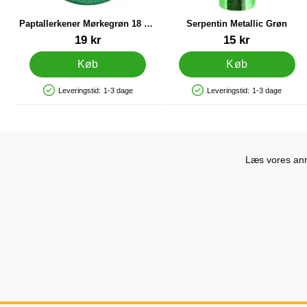
Paptallerkener Mørkegrøn 18 cm
Serpentin Metallic Grøn
8-pak
Varenr 83236
Varenr 11495
19 kr
15 kr
Køb
Køb
Leveringstid:
1-3 dage
Leveringstid:
1-3 dage
Produkttilgængelighed: På lager
Produkttilgængelighed: På lager
Læs vores anme