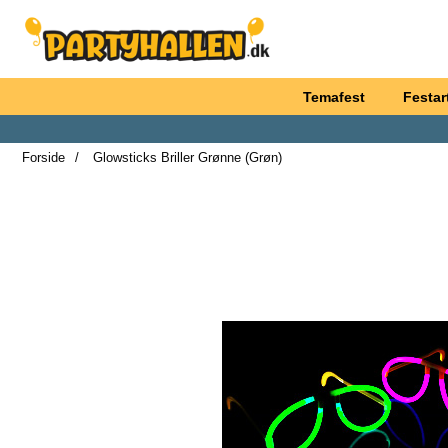
Startside for Partyhallen AB
Temafest
Festart
Forside
Glowsticks Briller Grønne (Grøn)