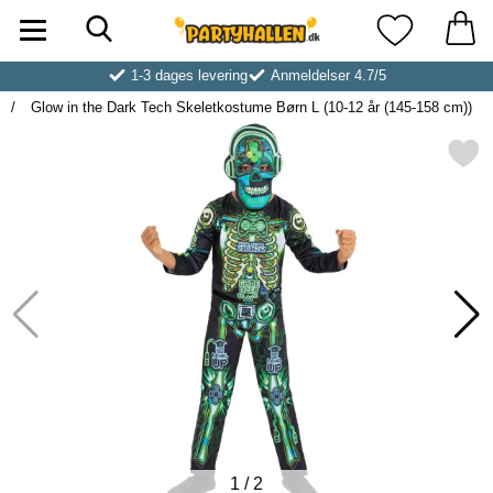
Søg
Startside for Partyhallen AB
Mine favoritt
1-3 dages levering
Anmeldelser 4.7/5
Glow in the Dark Tech Skeletkostume Børn L (10-12 år (145-158 cm))
Markér glow in the Dark Tech Skeletkostume Bør
1
/
2