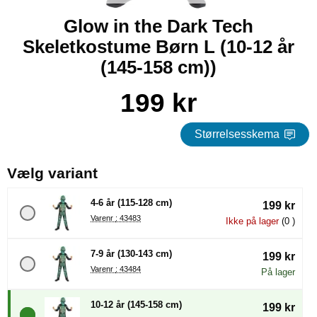
Glow in the Dark Tech
Skeletkostume Børn L (10-12 år
(145-158 cm))
Køb dette produkt Glow in the Dark Tech Skeletkostume Børn
pris
199 kr
Størrelsesskema
, (Valg af en ny radioknap vil
Vælg variant
4-6 år (115-128 cm)
199 kr
Varenr : 43483
Ikke på lager
(0 )
7-9 år (130-143 cm)
199 kr
Varenr : 43484
På lager
10-12 år (145-158 cm)
199 kr