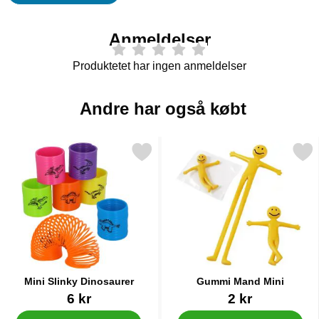
Anmeldelser
Produktetet har ingen anmeldelser
Andre har også købt
Markér mini Slinky Dinosaurer som favorit
Markér gummi Mand Mi
Mini Slinky Dinosaurer
Gummi Mand Mini
Varenr 84032
Varenr 12483
6 kr
2 kr