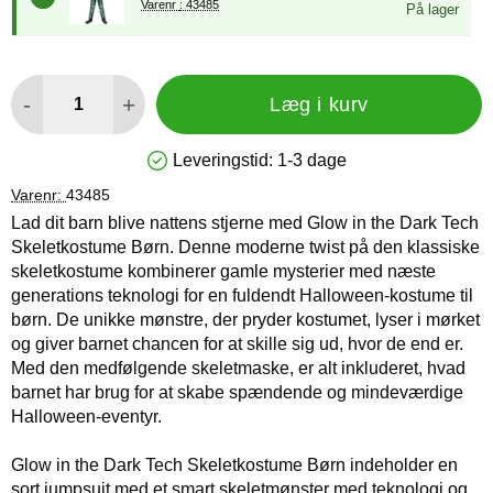
Varenr : 43485
På lager
antal
-
+
Læg i kurv
Leveringstid:
1-3 dage
Produkttilgængelighed: På lager
Varenr:
43485
Lad dit barn blive nattens stjerne med Glow in the Dark Tech
Skeletkostume Børn. Denne moderne twist på den klassiske
skeletkostume kombinerer gamle mysterier med næste
generations teknologi for en fuldendt Halloween-kostume til
børn. De unikke mønstre, der pryder kostumet, lyser i mørket
og giver barnet chancen for at skille sig ud, hvor de end er.
Med den medfølgende skeletmaske, er alt inkluderet, hvad
barnet har brug for at skabe spændende og mindeværdige
Halloween-eventyr.
Glow in the Dark Tech Skeletkostume Børn indeholder en
sort jumpsuit med et smart skeletmønster med teknologi og