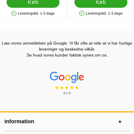
Køb
Køb
Leveringstid:
1-3 dage
Leveringstid:
1-3 dage
Produkttilgængelighed: På lager
Produkttilgængelighed: På lager
Læs vores anmeldelser på Google. Vi får ofte at vide at vi har hurtige
leveringer og beskedne vilkår.
Se hvad vores kunder faktisk synes om os.
Prisjakt Anmeldelser: 4.7 Stjerne
4.7 / 5
Sidefodsinhold Blandet info og links
Information