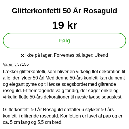
Glitterkonfetti 50 År Rosaguld
Køb dette produkt Glitterkonfetti 50 År Rosaguld
pris
19 kr
Følg
Ikke på lager
, Forventes på lager:
Ukend
Produkttilgængelighed:
Varenr:
37156
Lækker glitterkonfetti, som bliver en virkelig flot dekoration til
alle, der fylder 50 år! Med denne 50-års konfetti kan du nemt
og elegant pynte op til fødselsdagsbordet med glitrende
roseguld. Et fremragende valg for dig, der søger enkle og
virkelig flotte 50-års dekorationer til næste fødselsdagsfest.
Glitterkonfetti 50 År Rosaguld omfatter 6 stykker 50-års
konfetti i glitrende roseguld. Konfettien er lavet af pap og er
ca. 5 cm lang og 5,5 cm bred.