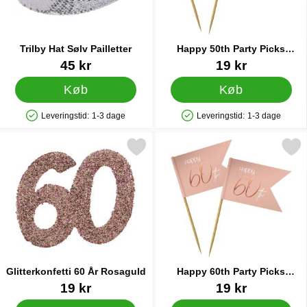
Trilby Hat Sølv Pailletter
Happy 50th Party Picks
Lyserød
Varenr 7173
Varenr 22526
45 kr
19 kr
Køb
Køb
Leveringstid:
1-3 dage
Leveringstid:
1-3 dage
Produkttilgængelighed: På lager
Produkttilgængelighed: På lager
Markér glitterkonfetti 60 År Rosaguld som favorit
Markér happy 60th Party Pick
Glitterkonfetti 60 År Rosaguld
Happy 60th Party Picks
Lyserød
Varenr 37157
Varenr 22527
19 kr
19 kr