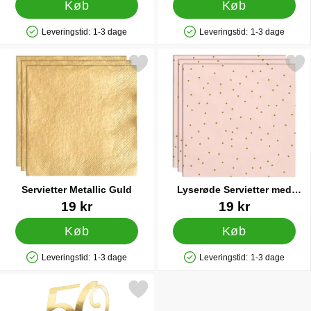
Køb
Køb
Leveringstid:
1-3 dage
Leveringstid:
1-3 dage
Produkttilgængelighed: På lager
Produkttilgængelighed: På lager
Markér servietter Metallic Guld som favorit
Markér lyserøde Servietter med
Servietter Metallic Guld
Lyserøde Servietter med
Guldprikker
Varenr 41402
Varenr 33120
19 kr
19 kr
Køb
Køb
Leveringstid:
1-3 dage
Leveringstid:
1-3 dage
Produkttilgængelighed: På lager
Produkttilgængelighed: På lager
Markér kagepynt 50 Guld som favorit