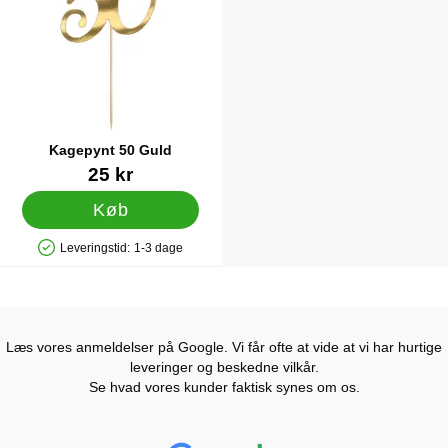
Kagepynt 50 Guld
Varenr 33087
25 kr
Køb
Leveringstid:
1-3 dage
Produkttilgængelighed: På lager
Læs vores anmeldelser på Google. Vi får ofte at vide at vi har hurtige
leveringer og beskedne vilkår.
Se hvad vores kunder faktisk synes om os.
Prisjakt Anmeldelser: 4.7 Stjerne