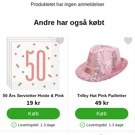
Produktetet har ingen anmeldelser
Andre har også købt
Markér 50 Års Servietter Hvide & Pink som favorit
Markér trilby Hat Pink Pai
50 Års Servietter Hvide & Pink
Trilby Hat Pink Pailletter
Varenr 41653
Varenr 7175
19 kr
49 kr
Køb
Køb
Leveringstid:
1-3 dage
Leveringstid:
1-3 dage
Produkttilgængelighed: På lager
Produkttilgængelighed: På lager