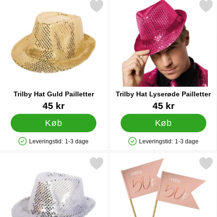
Markér trilby Hat Guld Pailletter som favorit
Markér trilby Hat Lyserøde P
Trilby Hat Guld Pailletter
Trilby Hat Lyserøde Pailletter
Varenr 7172
Varenr 85100
45 kr
45 kr
Køb
Køb
Leveringstid:
1-3 dage
Leveringstid:
1-3 dage
Produkttilgængelighed: På lager
Produkttilgængelighed: På lager
Markér trilby Hat Sølv Pailletter som favorit
Markér happy 50th Party Pick