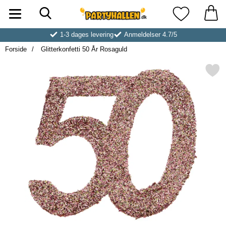
Søg
Startside for Partyhallen AB
Mine favoritt
1-3 dages levering
Anmeldelser 4.7/5
Forside
Glitterkonfetti 50 År Rosaguld
Markér glitterkonfetti 50 År