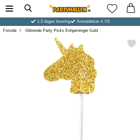
Søg
Startside for Partyhallen AB
Mine favoritt
1-3 dages levering
Anmeldelser 4.7/5
Forside
Glitrende Party Picks Enhjørninger Guld
Markér glitrende Party Picks Enhj