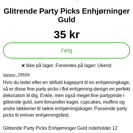
Glitrende Party Picks Enhjørninger
Guld
Køb dette produkt Glitrende Party Picks Enhjørninger Guld
pris
35 kr
Følg
Ikke på lager
, Forventes på lager:
Ukend
Produkttilgængelighed:
Varenr:
29559
Hvis du leder efter en stilfuld kagepynt til en enhjørningkage,
så er disse fine party picks i flot enhjørning-design en perfekt
dekoration til dig. Enkle, men også meget fine partypinde i
glitrende guld, som forvandler kager, cupcakes, muffins og
andre lækkerier til lækre enhjørningskager. Passende party
picks til enhver enhjørningsfest.
Glitrende Party Picks Enhjørninger Guld indeholder 12