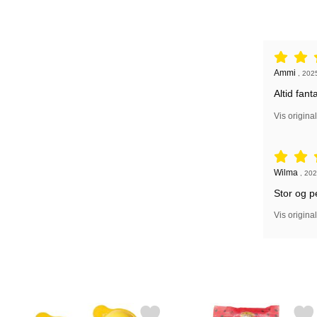
Anmeldelse
Anmeldelse
Ammi
,
202
Altid fa
Vis origina
Anmeldelse
Anmeldelse
Wilma
,
202
Stor og p
Vis origina
Markér Øjeball Slik Smiley 10g som favorit
Markér slikkepind Vandmel