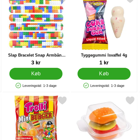
Slap Bracelet Snap Armbånd
Tyggegummi Isvaffel 4g
Brickz
Varenr 40213
Varenr 90132
3 kr
1 kr
Køb
Køb
Leveringstid:
1-3 dage
Leveringstid:
1-3 dage
Produkttilgængelighed: På lager
Produkttilgængelighed: På lager
ske 10 g som favorit
Markér slik Hamburger Mini 17-pak som favorit
Markér geléslik Minihamburge