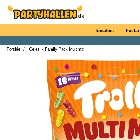
Startside for Partyhallen AB
Temafest
Festart
Forside
Geleslik Family Pack Multimix