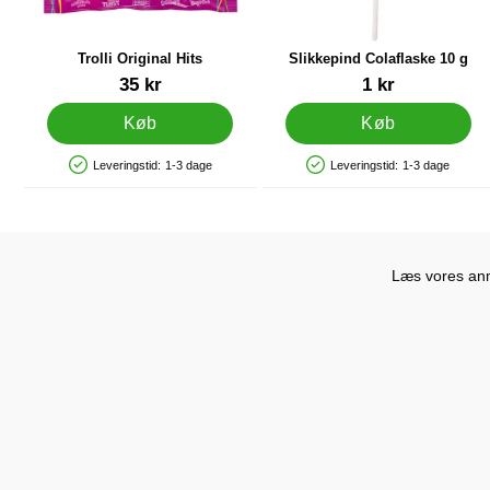
Trolli Original Hits
Slikkepind Colaflaske 10 g
Varenr 45193
Varenr 90288
35 kr
1 kr
Køb
Køb
Leveringstid:
1-3 dage
Leveringstid:
1-3 dage
Produkttilgængelighed: På lager
Produkttilgængelighed: På lager
Læs vores anme