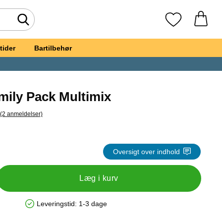
Foretag søgning
Mine favoritte
tider
Bartilbehør
mily Pack Multimix
(2 anmeldelser)
pring til alle anmeldelser
eslik Family Pack Multimix
Oversigt over indhold
Læg i kurv
Leveringstid:
1-3 dage
Produkttilgængelighed: På lager