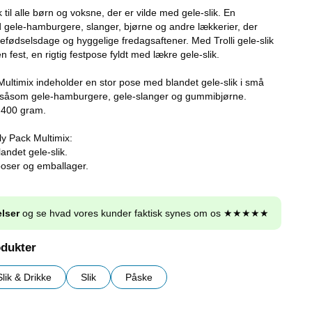
k til alle børn og voksne, der er vilde med gele-slik. En
d gele-hamburgere, slanger, bjørne og andre lækkerier, der
nefødselsdage og hyggelige fredagsaftener. Med Trolli gele-slik
 en fest, en rigtig festpose fyldt med lækre gele-slik.
Multimix indeholder en stor pose med blandet gele-slik i små
 såsom gele-hamburgere, gele-slanger og gummibjørne.
 400 gram.
ly Pack Multimix:
andet gele-slik.
poser og emballager.
lser
og se hvad vores kunder faktisk synes om os ★★★★★
odukter
Slik & Drikke
Slik
Påske