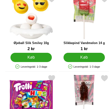
Øjeball Slik Smiley 10g
Slikkepind Vandmelon 14 g
Varenr 89911
Varenr 90290
2 kr
1 kr
Køb
Køb
Leveringstid:
1-3 dage
Leveringstid:
1-3 dage
Produkttilgængelighed: På lager
Produkttilgængelighed: På lager
Markér trolli Original Hits som favorit
Markér slikkepind Colafla