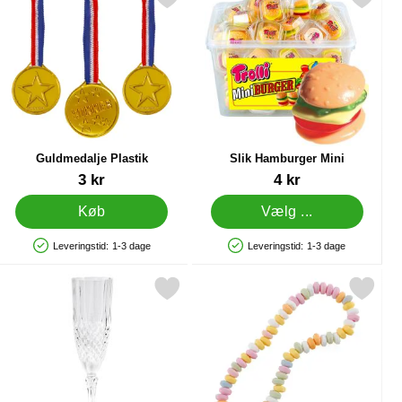
Guldmedalje Plastik
Slik Hamburger Mini
Varenr 12482
Varenr 11109
3 kr
4 kr
Køb
Vælg ...
Leveringstid:
1-3 dage
Leveringstid:
1-3 dage
Produkttilgængelighed: På lager
Produkttilgængelighed: På lager
r 10 g som favorit
Markér champagneglas Prisma som favorit
Markér slik Halskæder s