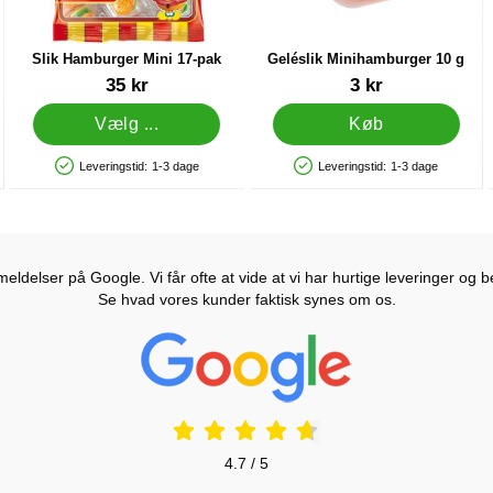
Slik Hamburger Mini 17-pak
Geléslik Minihamburger 10 g
Varenr 11108
Varenr 90179
35 kr
3 kr
Vælg ...
Køb
Leveringstid:
1-3 dage
Leveringstid:
1-3 dage
Produkttilgængelighed: På lager
Produkttilgængelighed: På lager
ldelser på Google. Vi får ofte at vide at vi har hurtige leveringer og b
Se hvad vores kunder faktisk synes om os.
Prisjakt Anmeldelser: 4.7 Stjerne
4.7 / 5