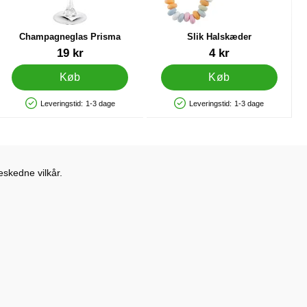
Champagneglas Prisma
Slik Halskæder
Varenr 44977
Varenr 10739
19 kr
4 kr
Køb
Køb
Leveringstid:
1-3 dage
Leveringstid:
1-3 dage
Produkttilgængelighed: På lager
Produkttilgængelighed: På lager
eskedne vilkår.