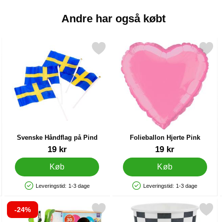
Andre har også købt
pin som favorit
Markér svenske Håndflag på Pind som favorit
Markér folieballon Hjerte 
Mark
Svenske Håndflag på Pind
Folieballon Hjerte Pink
Varenr 35404
Varenr 5751
19 kr
19 kr
Køb
Køb
Leveringstid:
1-3 dage
Leveringstid:
1-3 dage
Produkttilgængelighed: På lager
Produkttilgængelighed: På lager
-24%
te Rød som favorit
ér helium på Flaske Mellem til 30 Balloner (20-25 cm) som favorit
Markér papkrus Racing Flag 