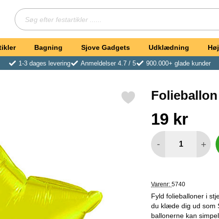
Søg
Søg efter festartikler ...
ikler
Bagning
Sjove Gadgets
Udklædning
Høj
1-3 dages levering
Anmeldelser 4.7 / 5
900.000+ glade kunder
Folieballon
Markér folieballon Stjerne Gul som favorit
Køb dette produkt Fol
pris
19 kr
antal
-
+
Varenr:
5740
Fyld folieballoner i s
du klæde dig ud som S
ballonerne kan simpel