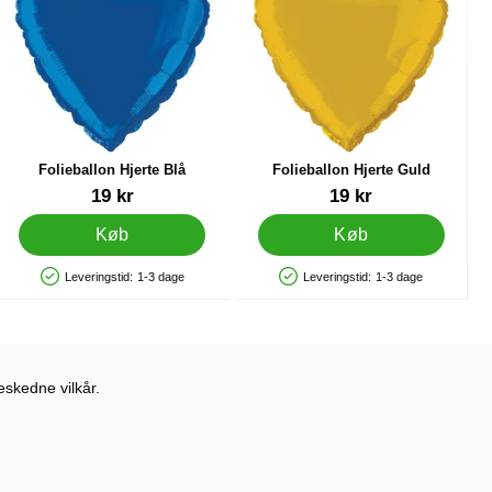
Folieballon Hjerte Blå
Folieballon Hjerte Guld
Varenr 5744
Varenr 5746
19 kr
19 kr
Køb
Køb
Leveringstid:
1-3 dage
Leveringstid:
1-3 dage
Produkttilgængelighed: På lager
Produkttilgængelighed: På lager
eskedne vilkår.