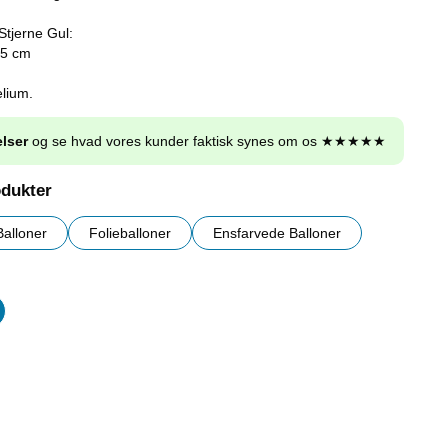
Stjerne Gul:
45 cm
elium.
lser
og se hvad vores kunder faktisk synes om os ★★★★★
odukter
Balloner
Folieballoner
Ensfarvede Balloner
er