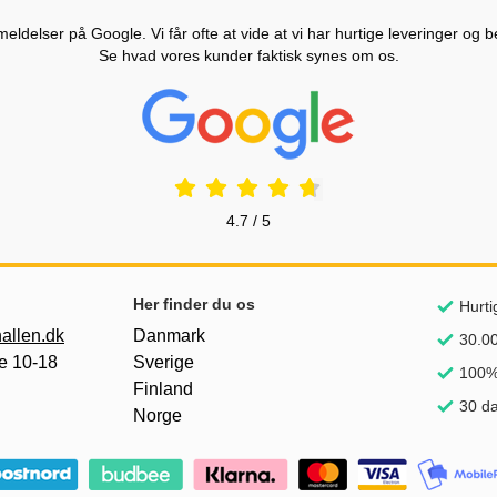
ldelser på Google. Vi får ofte at vide at vi har hurtige leveringer og b
Se hvad vores kunder faktisk synes om os.
Prisjakt Anmeldelser: 4.7 Stjerne
4.7 / 5
Her finder du os
Hurti
allen.dk
Danmark
30.00
e 10-18
Sverige
100% 
Finland
30 da
Norge