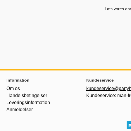
Læs vores anme
Sidefodsinhold Blandet info og links
Information
Kundeservice
Om os
kundeservice@partyh
Handelsbetingelser
Kundeservice: man-fr
Leveringsinformation
Anmeldelser