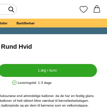
Foretag søgning
Mine favoritte
tider
Bartilbehør
n Rund Hvid
ieballon Rund Hvid
Læg i kurv
Leveringstid:
1-3 dage
Produkttilgængelighed: På lager
luksuriøse end almindelige balloner, da de har en festlig glans.
alloner vil helt sikkert blive værdsat til børnefødselsdagen.
å ballonpinde og giv dem til børnene som en velkomstgave.