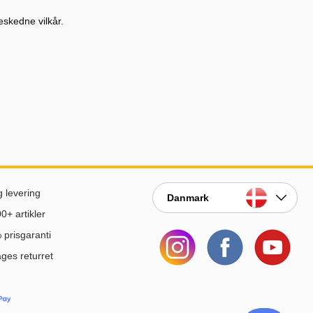
eskedne vilkår.
g levering
Danmark
0+ artikler
prisgaranti
ges returret