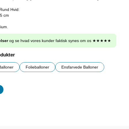
 Rund Hvid:
45 cm
lium.
lser
og se hvad vores kunder faktisk synes om os ★★★★★
odukter
Balloner
Folieballoner
Ensfarvede Balloner
er