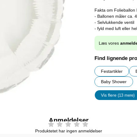
Fakta om Folieballon
- Ballonen måler ca. 
- Selvlukkende ventil
- fyld med luft eller he
Læs vores
anmelde
Find lignende pr
Festartikler
Baby Shower
Vis flere
(13 mere)
Egenskap
Anmeldelser
Produktetet har ingen anmeldelser