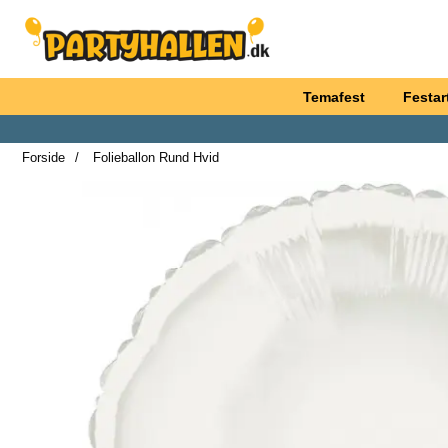
Startside for Partyhallen AB
Temafest
Festart
Forside
Folieballon Rund Hvid