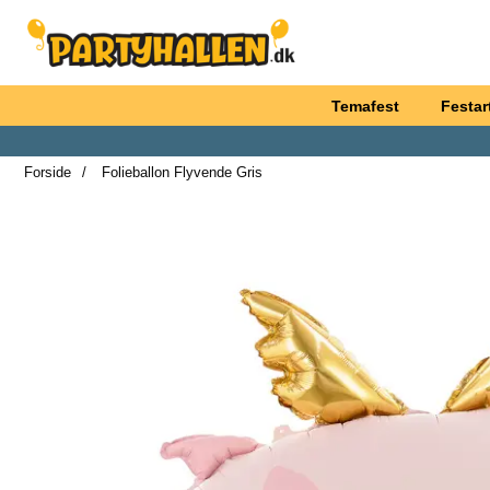
Startside for Partyhallen AB
Temafest
Festart
Forside
Folieballon Flyvende Gris