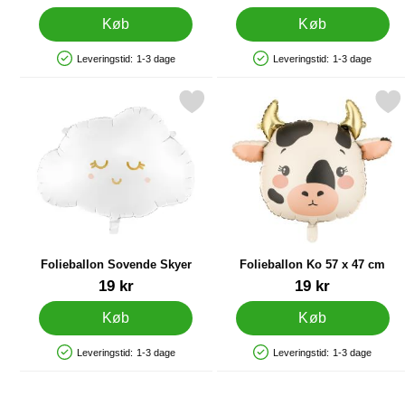
Køb
Køb
Leveringstid:
1-3 dage
Leveringstid:
1-3 dage
Produkttilgængelighed: På lager
Produkttilgængelighed: På lager
Markér folieballon Sovende Skyer som favorit
Markér folieballon Ko 57 
Folieballon Sovende Skyer
Folieballon Ko 57 x 47 cm
Varenr 36562
Varenr 90763
19 kr
19 kr
Køb
Køb
Leveringstid:
1-3 dage
Leveringstid:
1-3 dage
Produkttilgængelighed: På lager
Produkttilgængelighed: På lager