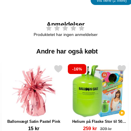
Vis flere
(2 mere)
Egenskap
Anmeldelser
Produktetet har ingen anmeldelser
Andre har også købt
-16%
gt som favorit
Markér ballonvægt Satin Pastel Pink som favorit
Markér helium på Flaske Stor til 50 Bal
Ballonvægt Satin Pastel Pink
Helium på Flaske Stor til 50
Balloner (20-25 cm)
Varenr 41745
Varenr 13480
pris
15 kr
259 kr
pris
309 kr