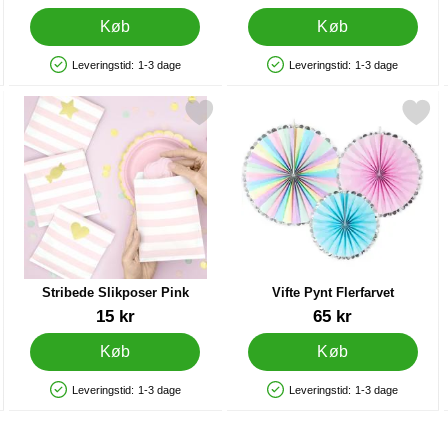
Køb
Køb
Leveringstid:
1-3 dage
Leveringstid:
1-3 dage
Produkttilgængelighed: På lager
Produkttilgængelighed: På lager
x 47 cm som favorit
Markér stribede Slikposer Pink som favorit
Markér vifte Pynt Flerfar
Stribede Slikposer Pink
Vifte Pynt Flerfarvet
Varenr 25930
Varenr 14034
15 kr
65 kr
Køb
Køb
Leveringstid:
1-3 dage
Leveringstid:
1-3 dage
Produkttilgængelighed: På lager
Produkttilgængelighed: På lager