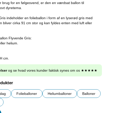
 har brug for en følgesvend, er den en værdsat ballon til
jovt dyretema.
ris indeholder en folieballon i form af en lyserød gris med
n bliver cirka 91 cm stor og kan fyldes enten med luft eller
allon Flyvende Gris:
ller helium.
 H cm.
lser
og se hvad vores kunder faktisk synes om os ★★★★★
odukter
sdag
Folieballoner
Heliumballoner
Balloner