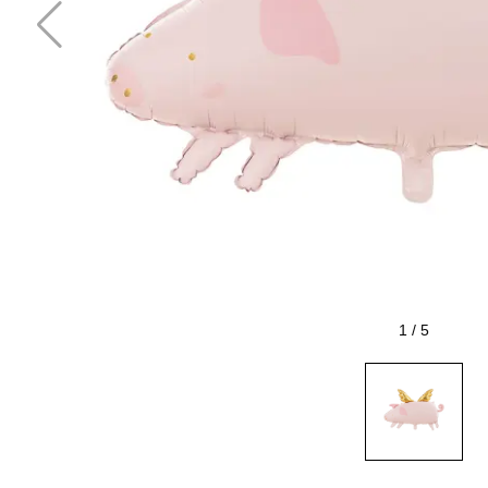
1
/
5