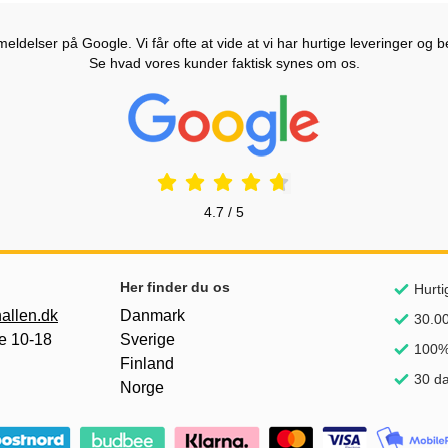
ldelser på Google. Vi får ofte at vide at vi har hurtige leveringer og b
Se hvad vores kunder faktisk synes om os.
Prisjakt Anmeldelser: 4.7 Stjerne
4.7 / 5
Her finder du os
Hurti
allen.dk
Danmark
30.00
e 10-18
Sverige
100% 
Finland
30 da
Norge