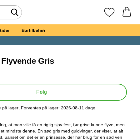
Foretag søgning
Mine favoritte
tider
Bartilbehør
 Flyvende Gris
ieballon Flyvende Gris
Følg
e på lager
, Forventes på lager:
2026-08-11 dage
kttilgængelighed:
g, at man ville få en rigtig sjov fest, før grise kunne flyve, men
 det mindste denne. En sød gris med guldvinger, der viser, at alt
st, uanset om det er en prinsesse, der har brug for en sød ven