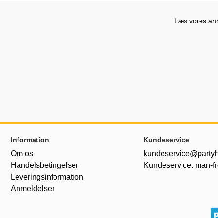
Læs vores anme
Sidefodsinhold Blandet info og links
Information
Kundeservice
Om os
kundeservice@partyh
Handelsbetingelser
Kundeservice: man-fr
Leveringsinformation
Anmeldelser