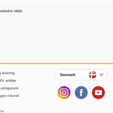
eskedne vilkår.
g levering
Danmark
0+ artikler
prisgaranti
ges returret