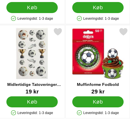
Køb
Køb
Leveringstid:
1-3 dage
Leveringstid:
1-3 dage
Produkttilgængelighed: På lager
Produkttilgængelighed: På lager
rkér midlertidige Tatoveringer Fodbold 17-pak som favorit
Markér muffinforme Fod
Midlertidige Tatoveringer
Muffinforme Fodbold
Fodbold 17-pak
Varenr 90528
Varenr 14313
19 kr
29 kr
Køb
Køb
Leveringstid:
1-3 dage
Leveringstid:
1-3 dage
Produkttilgængelighed: På lager
Produkttilgængelighed: På lager