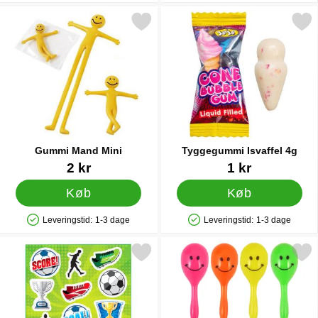
Markér gummi Mand Mini som favorit
Markér tyggegummi Isvaff
Gummi Mand Mini
Tyggegummi Isvaffel 4g
Varenr 12483
Varenr 90132
2 kr
1 kr
Køb
Køb
Leveringstid:
1-3 dage
Leveringstid:
1-3 dage
Produkttilgængelighed: På lager
Produkttilgængelighed: På lager
Markér klistermærker Fodbold som favorit
Markér mini Maraca