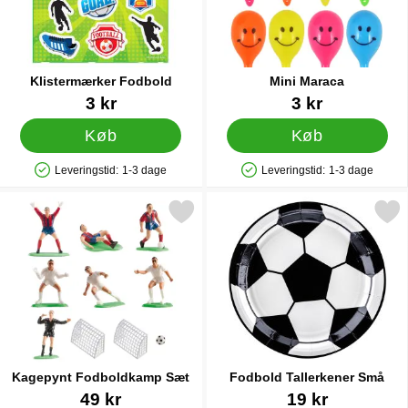
Klistermærker Fodbold
Mini Maraca
Varenr 32749
Varenr 12476
3 kr
3 kr
Køb
Køb
Leveringstid:
1-3 dage
Leveringstid:
1-3 dage
Produkttilgængelighed: På lager
Produkttilgængelighed: På lager
Markér kagepynt Fodboldkamp Sæt som favorit
Markér fodbold Tallerken
Kagepynt Fodboldkamp Sæt
Fodbold Tallerkener Små
Varenr 41856
Varenr 21138
49 kr
19 kr