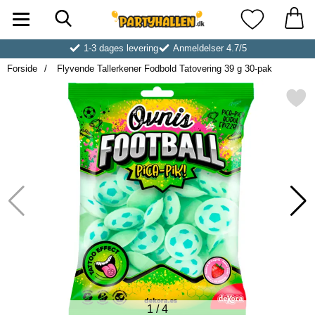
Søg
Startside for Partyhallen AB
Mine favoritt
1-3 dages levering
Anmeldelser 4.7/5
Forside
Flyvende Tallerkener Fodbold Tatovering 39 g 30-pak
Markér flyvende Tallerkener Fodbold Tat
1
/
4