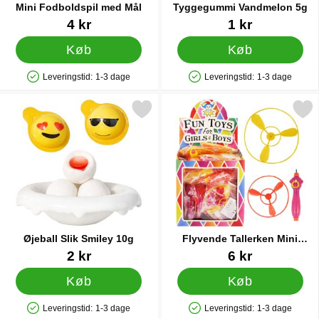
Mini Fodboldspil med Mål
Tyggegummi Vandmelon 5g
Varenr 14444
Varenr 90128
4 kr
1 kr
Køb
Køb
Leveringstid:
1-3 dage
Leveringstid:
1-3 dage
Produkttilgængelighed: På lager
Produkttilgængelighed: På lager
Markér Øjeball Slik Smiley 10g som favorit
Markér flyvende Tallerken Mi
Øjeball Slik Smiley 10g
Flyvende Tallerken Mini
Legetøj
Varenr 89911
Varenr 14442
2 kr
6 kr
Køb
Køb
Leveringstid:
1-3 dage
Leveringstid:
1-3 dage
Produkttilgængelighed: På lager
Produkttilgængelighed: På lager