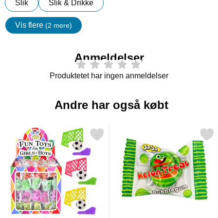
Slik
Slik & Drikke
Vis flere
(2 mere)
Egenskaper
Anmeldelser
Produktetet har ingen anmeldelser
Andre har også købt
Markér mini Fodboldspil med Mål som favorit
Markér tyggegummi Vandme