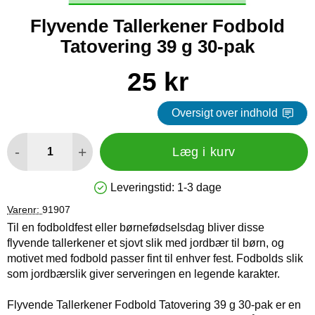
Flyvende Tallerkener Fodbold
Tatovering 39 g 30-pak
Køb dette produkt Flyvende Tallerkener Fodbold Tatovering 3
pris
25 kr
Oversigt over indhold
antal
-
+
Læg i kurv
Leveringstid:
1-3 dage
Produkttilgængelighed: På lager
Varenr:
91907
Til en fodboldfest eller børnefødselsdag bliver disse
flyvende tallerkener et sjovt slik med jordbær til børn, og
motivet med fodbold passer fint til enhver fest. Fodbolds slik
som jordbærslik giver serveringen en legende karakter.
Flyvende Tallerkener Fodbold Tatovering 39 g 30-pak er en