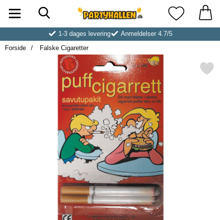
Søg
Startside for Partyhallen AB
Mine favoritt
1-3 dages levering
Anmeldelser 4.7/5
Forside
Falske Cigaretter
Markér falske Cigarett