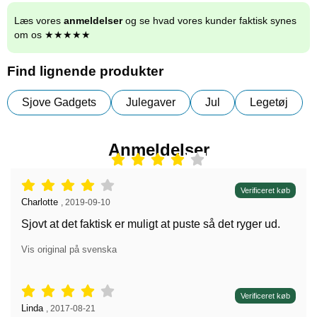
Læs vores
anmeldelser
og se hvad vores kunder faktisk synes
om os ★★★★★
Find lignende produkter
Sjove Gadgets
Julegaver
Jul
Legetøj
Anmeldelser
Anmeldelser: 4 stjerne af 5,
Verificeret køb
Anmeldelser af:
Charlotte
,
2019-09-10
Sjovt at det faktisk er muligt at puste så det ryger ud.
Vis original på svenska
Anmeldelser: 4 stjerne af 5,
Verificeret køb
Anmeldelser af:
Linda
,
2017-08-21