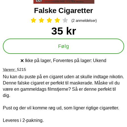
Falske Cigaretter
(2 anmeldelser)
Anmeldelser: 4 Stjerne, Spring til al
Køb dette produkt Falske Cigaretter
pris
35 kr
Følg
Ikke på lager
, Forventes på lager:
Ukend
Produkttilgængelighed:
Varenr:
5215
Nu kan du puste på en cigaret uden at skulle indtage nikotin.
Denne falske cigaret er perfekt til maskerade. Måske vil du
være en gammeldags filmstjerne? Så er denne perfekt til
dig.
Pust og der vil komme røg ud, som ligner rigtige cigaretter.
Leveres i 2-pakning.