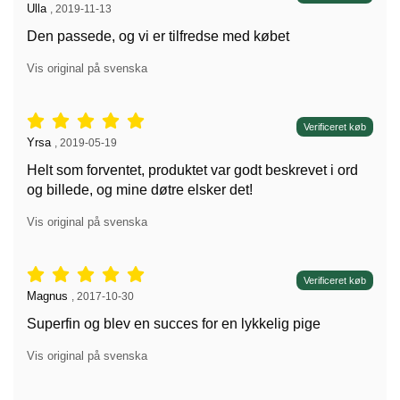
Anmeldelser af:
Ulla
,
2019-11-13
Den passede, og vi er tilfredse med købet
Vis original på svenska
Anmeldelser: 5 stjerne af 5,
Verificeret køb
Anmeldelser af:
Yrsa
,
2019-05-19
Helt som forventet, produktet var godt beskrevet i ord
og billede, og mine døtre elsker det!
Vis original på svenska
Anmeldelser: 5 stjerne af 5,
Verificeret køb
Anmeldelser af:
Magnus
,
2017-10-30
Superfin og blev en succes for en lykkelig pige
Vis original på svenska