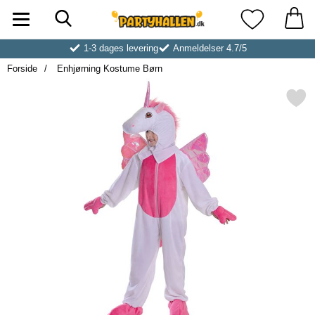
Søg
Startside for Partyhallen AB
Mine favoritt
1-3 dages levering
Anmeldelser 4.7/5
Forside
Enhjørning Kostume Børn
Markér enhjørning Kostum