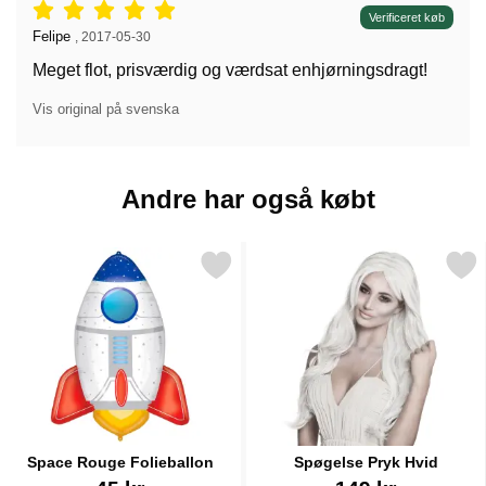
Anmeldelser: 5 stjerne af 5,
Verificeret køb
Anmeldelser af:
Felipe
,
2017-05-30
Meget flot, prisværdig og værdsat enhjørningsdragt!
Vis original på svenska
Andre har også købt
Markér space Rouge Folieballon som favorit
Markér spøgelse Pryk H
Space Rouge Folieballon
Spøgelse Pryk Hvid
Varenr 34954
Varenr 15603