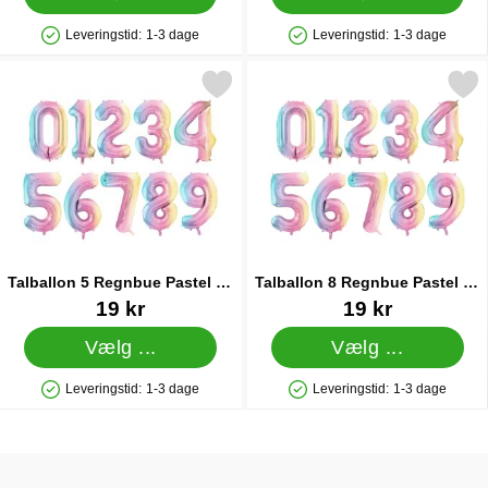
Leveringstid:
1-3 dage
Leveringstid:
1-3 dage
Produkttilgængelighed: På lager
Produkttilgængelighed: På lager
Markér talballon 5 Regnbue Pastel 86 cm som favorit
Markér talballon 8 Regnbue Pa
Talballon 5 Regnbue Pastel 86
Talballon 8 Regnbue Pastel 86
cm
cm
Varenr 91320
Varenr 91323
19 kr
19 kr
Vælg ...
Vælg ...
Leveringstid:
1-3 dage
Leveringstid:
1-3 dage
Produkttilgængelighed: På lager
Produkttilgængelighed: På lager