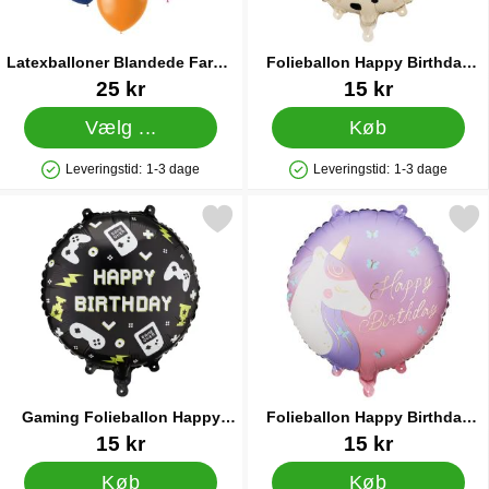
Latexballoner Blandede Farver
Folieballon Happy Birthday
Mat 21 cm 50-pak
Hund 35 cm
Varenr 90100
Varenr 90698
25 kr
15 kr
Vælg ...
Køb
Leveringstid:
1-3 dage
Leveringstid:
1-3 dage
Produkttilgængelighed: På lager
Produkttilgængelighed: På lager
arkér gaming Folieballon Happy Birthday Sort som favorit
Markér folieballon Happy Birthday 
Gaming Folieballon Happy
Folieballon Happy Birthday
Birthday Sort
Enhjørning 35 cm
Varenr 90703
Varenr 90702
15 kr
15 kr
Køb
Køb