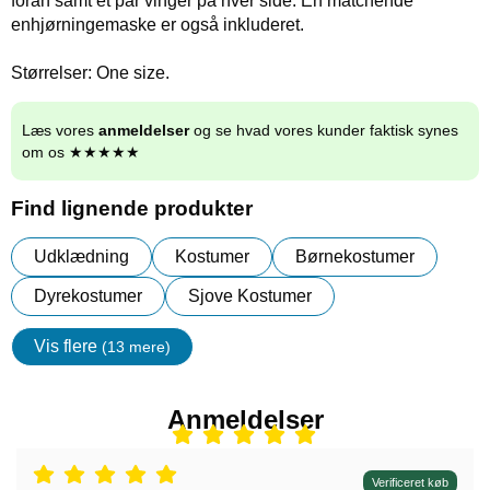
foran samt et par vinger på hver side. En matchende
enhjørningemaske er også inkluderet.
Størrelser: One size.
Læs vores
anmeldelser
og se hvad vores kunder faktisk synes
om os ★★★★★
Find lignende produkter
Udklædning
Kostumer
Børnekostumer
Dyrekostumer
Sjove Kostumer
Vis flere
(13 mere)
Egenskaper
Anmeldelser
Anmeldelser: 5 stjerne af 5,
Verificeret køb