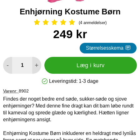
Enhjørning Kostume Børn
(4 anmeldelser)
Anmeldelser: 5 Stjerne, Spring til al
Køb dette produkt Enhjørning Kostume Børn
pris
249 kr
Størrelsesskema
antal
-
+
Læg i kurv
Leveringstid:
1-3 dage
Produkttilgængelighed: På lager
Varenr:
8902
Findes der noget bedre end søde, sukker-søde og sjove
enhjørninger? Med denne fine dragt kan dit barn løbe rundt
til karneval og sprede glæde og kærlighed. Hætten ligner
enhjørningens ansigt.
Enhjørning Kostume Børn inkluderer en heldragt med lynlås