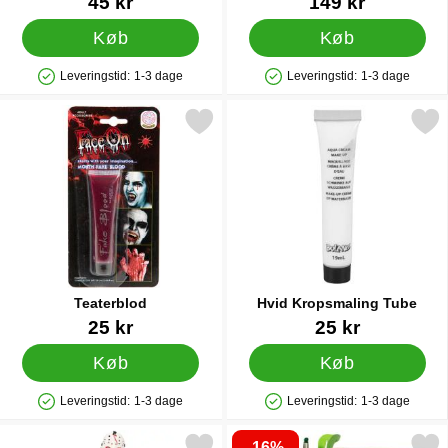
45 kr
149 kr
Køb
Køb
Leveringstid:
1-3 dage
Leveringstid:
1-3 dage
Produkttilgængelighed: På lager
Produkttilgængelighed: På lager
Markér teaterblod som favorit
Markér hvid Kropsmaling
Teaterblod
Hvid Kropsmaling Tube
Varenr 8251
Varenr 38560
25 kr
25 kr
Køb
Køb
Leveringstid:
1-3 dage
Leveringstid:
1-3 dage
Produkttilgængelighed: På lager
Produkttilgængelighed: På lager
-16%