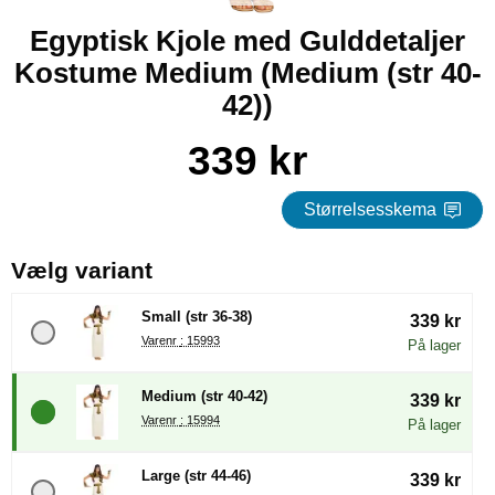
Egyptisk Kjole med Gulddetaljer
Kostume Medium (Medium (str 40-
42))
Køb dette produkt Egyptisk Kjole med Gulddetaljer Kostume
pris
339 kr
Størrelsesskema
, (Valg af en ny radioknap vil
Vælg variant
Small (str 36-38)
339 kr
Varenr : 15993
På lager
Medium (str 40-42)
339 kr
Varenr : 15994
På lager
Large (str 44-46)
339 kr