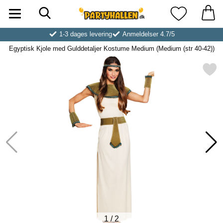
Søg
Startside for Partyhallen AB
Mine favoritt
1-3 dages levering
Anmeldelser 4.7/5
Egyptisk Kjole med Gulddetaljer Kostume Medium (Medium (str 40-42))
Markér egyptisk Kjole med Gulddetaljer Kostume 
1
/
2