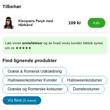
Tilbehør
Kleopatra Paryk med
109 kr
Køb
Varenr 15580
Hårbånd
Læs vores
anmeldelser
og se hvad vores kunder faktisk synes
om os ★★★★★
Find lignende produkter
Græsk & Romersk Udklædning
Halloweenkostumer Kvinder
Halloweenkostumer
Græske og Romerske kostumer
Damekostumer
Vis flere
(5 mere)
Egenskaper