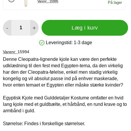
Varenr : 15995
På lager
antal
-
+
Læg i kurv
Leveringstid:
1-3 dage
Produkttilgængelighed: På lager
Varenr:
15994
Denne Cleopatra-lignende kjole kan være den perfekte
udklædning til den fest med Egypten-tema, da den virkelig
har den der Cleopatra-følelse, enkel men stadig virkelig
kongelig og vil absolut passe ind på enhver maskerade,
hvor enten temaet er Egypten eller måske stærke kvinder?
Egyptisk Kjole med Gulddetaljer Kostume omfatter en hvid
lang kjole med et guldbælte, et hårbånd, en rund krave og to
armbånd i guld.
Størrelse: Findes i forskellige størrelser.