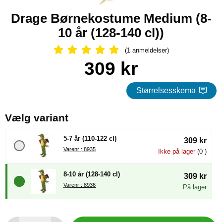
Drage Børnekostume Medium (8-
10 år (128-140 cl))
(1 anmeldelser)
Anmeldelser: 5 Stjerne, Spring til al
Køb dette produkt Drage Børnekostume Medium
pris
309 kr
Størrelsesskema
, (Valg af en ny radioknap vil
Vælg variant
5-7 år (110-122 cl)
309 kr
Varenr : 8935
Ikke på lager
(0 )
8-10 år (128-140 cl)
309 kr
Varenr : 8936
På lager
antal