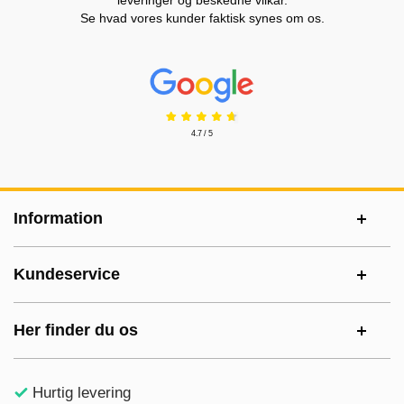
leveringer og beskedne vilkår.
Se hvad vores kunder faktisk synes om os.
Prisjakt Anmeldelser: 4.7 Stjerne
4.7 / 5
Sidefodsinhold Blandet info og links
Information
Kundeservice
Her finder du os
Hurtig levering