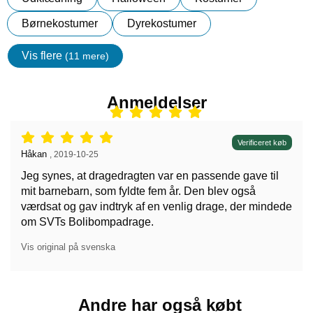
Børnekostumer
Dyrekostumer
Vis flere
(11 mere)
Egenskaper
Anmeldelser
Anmeldelser: 5 stjerne af 5,
Verificeret køb
Anmeldelser af:
Håkan
,
2019-10-25
Jeg synes, at dragedragten var en passende gave til
mit barnebarn, som fyldte fem år. Den blev også
værdsat og gav indtryk af en venlig drage, der mindede
om SVTs Bolibompadrage.
Vis original på svenska
Andre har også købt