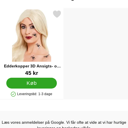
kér edderkopper 3D Ansigts- og Krops Stickers som favorit
Edderkopper 3D Ansigts- og
Krops Stickers
Varenr 18572
45 kr
Køb
Leveringstid:
1-3 dage
Produkttilgængelighed: På lager
Læs vores anmeldelser på Google. Vi får ofte at vide at vi har hurtige