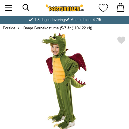
Søg
Startside for Partyhallen AB
Mine favoritt
1-3 dages levering
Anmeldelser 4.7/5
Forside
Drage Børnekostume (5-7 år (110-122 cl))
Markér drage Børnekostume (5-7 år