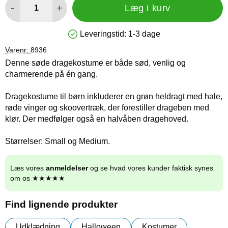
-
+
Læg i kurv
Leveringstid:
1-3 dage
Produkttilgængelighed: På lager
Varenr:
8936
Denne søde dragekostume er både sød, venlig og
charmerende på én gang.
Dragekostume til børn inkluderer en grøn heldragt med hale,
røde vinger og skoovertræk, der forestiller drageben med
klør. Der medfølger også en halvåben dragehoved.
Størrelser: Small og Medium.
Læs vores
anmeldelser
og se hvad vores kunder faktisk synes
om os ★★★★★
Find lignende produkter
Udklædning
Halloween
Kostumer