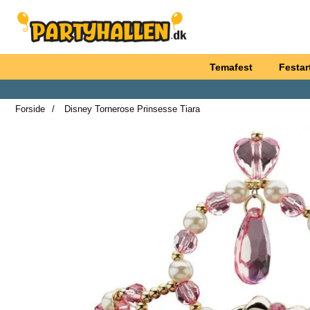
Startside for Partyhallen AB
Temafest
Festart
Forside
Disney Tornerose Prinsesse Tiara