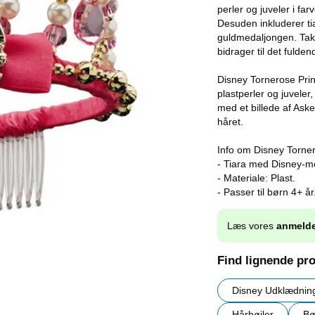
perler og juveler i fa
Desuden inkluderer ti
guldmedaljongen. Takk
bidrager til det fulde
Disney Tornerose Prins
plastperler og juveler
med et billede af Ask
håret.
Info om Disney Torner
- Tiara med Disney-mo
- Materiale: Plast.
- Passer til børn 4+ år
Læs vores
anmelde
Find lignende pr
Disney Udklædnin
Hårbøjler
Bø