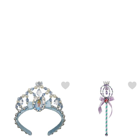
Markér disney Askepot Prinsesse Tiara som favorit
Markér disney Den Lille Havfru