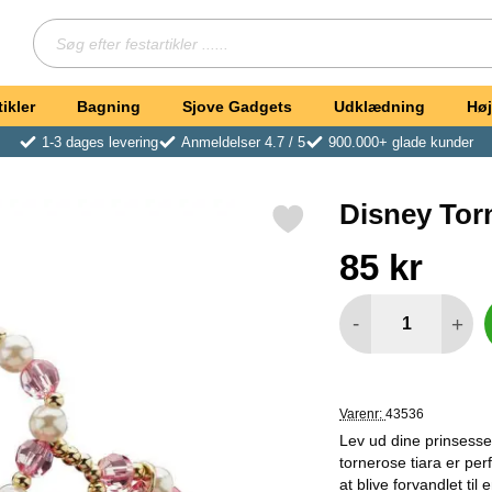
Søg
Søg efter festartikler ...
ikler
Bagning
Sjove Gadgets
Udklædning
Høj
1-3 dages levering
Anmeldelser 4.7 / 5
900.000+ glade kunder
Disney Tor
Markér disney Tornerose Prinsesse Tiara som favorit
Køb dette produkt Dis
pris
85 kr
antal
-
+
Varenr:
43536
Lev ud dine prinsess
tornerose tiara er pe
at blive forvandlet ti