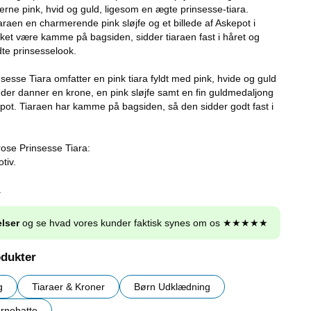
rverne pink, hvid og guld, ligesom en ægte prinsesse-tiara.
araen en charmerende pink sløjfe og et billede af Askepot i
et være kamme på bagsiden, sidder tiaraen fast i håret og
ndte prinsesselook.
esse Tiara omfatter en pink tiara fyldt med pink, hvide og guld
, der danner en krone, en pink sløjfe samt en fin guldmedaljong
epot. Tiaraen har kamme på bagsiden, så den sidder godt fast i
ose Prinsesse Tiara:
tiv.
.
lser
og se hvad vores kunder faktisk synes om os ★★★★★
odukter
g
Tiaraer & Kroner
Børn Udklædning
rnehatte