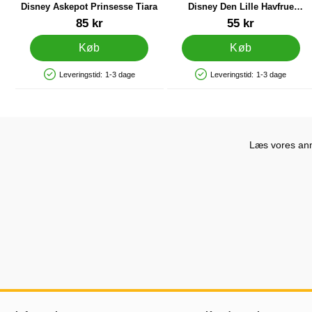
Disney Askepot Prinsesse Tiara
Disney Den Lille Havfrue
Tryllestav
Varenr 43537
Varenr 43535
85 kr
55 kr
Køb
Køb
Leveringstid:
1-3 dage
Leveringstid:
1-3 dage
Produkttilgængelighed: På lager
Produkttilgængelighed: På lager
Læs vores anme