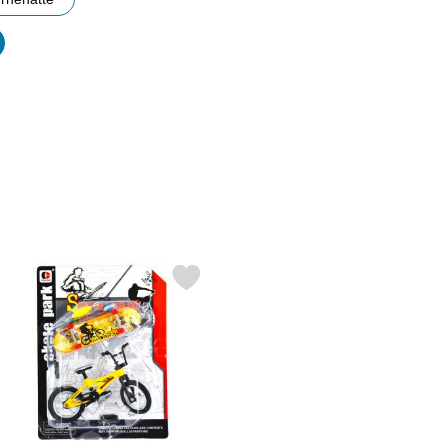
er
Rød som favorit
arkér skatepark Finger BMX og Skateboard Sæt som favorit