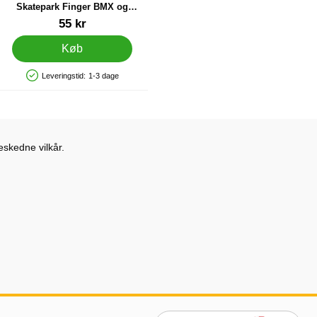
Skatepark Finger BMX og
Skateboard Sæt
Varenr 32890
55 kr
Køb
Leveringstid:
1-3 dage
Produkttilgængelighed: På lager
eskedne vilkår.