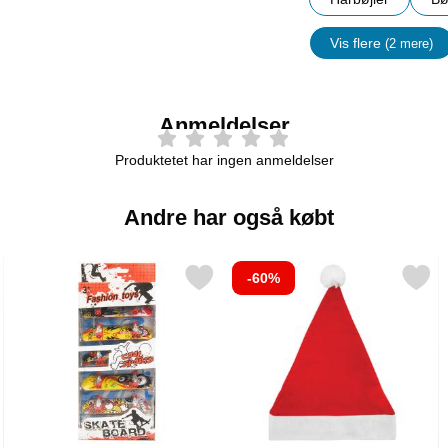
Vis flere
(2 mere)
Egenskap
Anmeldelser
Produktetet har ingen anmeldelser
Andre har også købt
-60%
e Tryllestav som favorit
Markér fingerboards Sæt som favorit
Markér nissehue Klassisk 
M