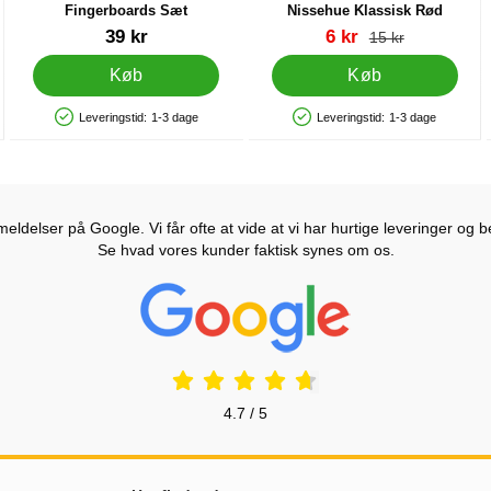
Fingerboards Sæt
Nissehue Klassisk Rød
Varenr 27611
Varenr 89361
pris
39 kr
6 kr
pris
15 kr
Køb
Køb
Leveringstid:
1-3 dage
Leveringstid:
1-3 dage
Produkttilgængelighed: På lager
Produkttilgængelighed: På lager
ldelser på Google. Vi får ofte at vide at vi har hurtige leveringer og b
Se hvad vores kunder faktisk synes om os.
Prisjakt Anmeldelser: 4.7 Stjerne
4.7 / 5