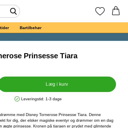
Foretag søgning
Mine favoritte
tider
Bartilbehør
nerose Prinsesse Tiara
ney Tornerose Prinsesse Tiara
Læg i kurv
Leveringstid:
1-3 dage
Produkttilgængelighed: På lager
edrømme med Disney Tornerose Prinsesse Tiara. Denne
rfekt for dig, der elsker magiske eventyr og drømmer om en dag
l en ægte prinsesse. Kronen på tiaraen er prydet med glimtende