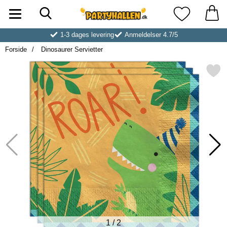
Søg
Startside for Partyhallen AB
Mine favoritt
1-3 dages levering
Anmeldelser 4.7/5
Forside
Dinosaurer Servietter
Markér dinosaurer Servie
1
/
2