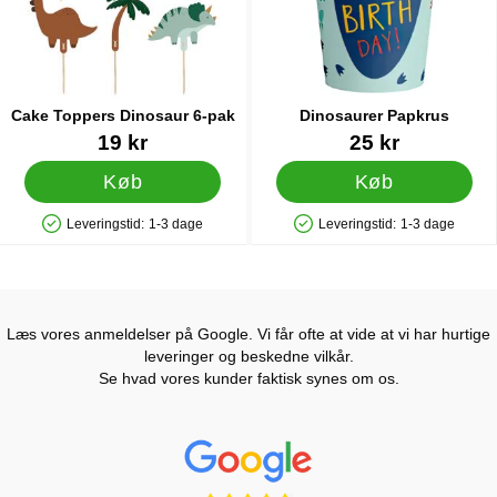
Cake Toppers Dinosaur 6-pak
Dinosaurer Papkrus
Varenr 83439
Varenr 36334
19 kr
25 kr
Køb
Køb
Leveringstid:
1-3 dage
Leveringstid:
1-3 dage
Produkttilgængelighed: På lager
Produkttilgængelighed: På lager
Læs vores anmeldelser på Google. Vi får ofte at vide at vi har hurtige
leveringer og beskedne vilkår.
Se hvad vores kunder faktisk synes om os.
Prisjakt Anmeldelser: 4.7 Stjerne