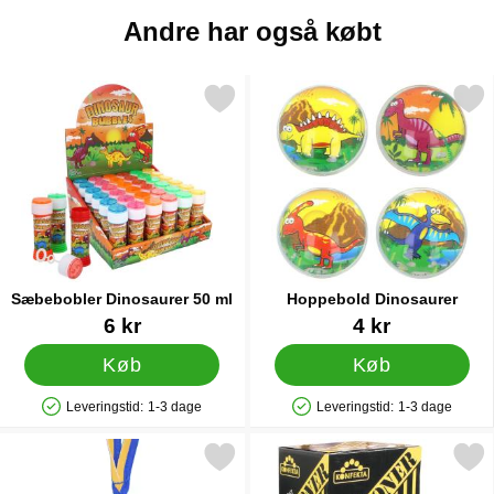
Andre har også købt
Markér sæbebobler Dinosaurer 50 ml som favorit
Markér hoppebold Dinos
Sæbebobler Dinosaurer 50 ml
Hoppebold Dinosaurer
Varenr 86982
Varenr 44250
6 kr
4 kr
Køb
Køb
Leveringstid:
1-3 dage
Leveringstid:
1-3 dage
Produkttilgængelighed: På lager
Produkttilgængelighed: På lager
Markér chokolademedalje Sverige som favorit
Markér salte Patrone