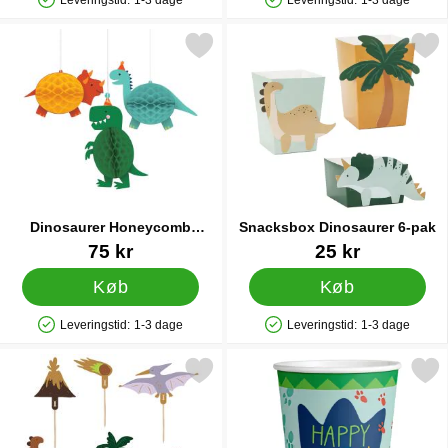
Produkttilgængelighed: På lager
Produkttilgængelighed: På lager
Markér dinosaurer Honeycomb Dekorationer som favorit
Markér snacksbox Dinosaur
Dinosaurer Honeycomb
Snacksbox Dinosaurer 6-pak
Dekorationer
Varenr 36338
Varenr 83378
75 kr
25 kr
Køb
Køb
Leveringstid:
1-3 dage
Leveringstid:
1-3 dage
Produkttilgængelighed: På lager
Produkttilgængelighed: På lager
Markér cake Toppers Dinosaur 6-pak som favorit
Markér dinosaurer Papk