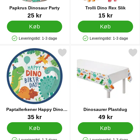
Papkrus Dinosaur Party
Trolli Dino Rex Slik
Varenr 41298
Varenr 23085
25 kr
15 kr
Køb
Køb
Leveringstid:
1-3 dage
Leveringstid:
1-3 dage
Produkttilgængelighed: På lager
Produkttilgængelighed: På lager
Markér paptallerkener Happy Dino Birthday som favorit
Markér dinosaurer Plas
Paptallerkener Happy Dino
Dinosaurer Plastdug
Birthday
Varenr 41157
Varenr 36335
35 kr
49 kr
Køb
Køb
Leveringstid:
1-3 dage
Leveringstid:
1-3 dage