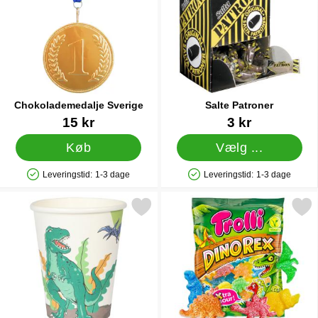
Chokolademedalje Sverige
Salte Patroner
Varenr 11094
Varenr 14372
15 kr
3 kr
Køb
Vælg ...
Leveringstid:
1-3 dage
Leveringstid:
1-3 dage
Produkttilgængelighed: På lager
Produkttilgængelighed: På lager
Markér papkrus Dinosaur Party som favorit
Markér trolli Dino Rex 