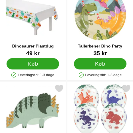
Dinosaurer Plastdug
Tallerkener Dino Party
Varenr 36335
Varenr 38542
49 kr
35 kr
Køb
Køb
Leveringstid:
1-3 dage
Leveringstid:
1-3 dage
Produkttilgængelighed: På lager
Produkttilgængelighed: På lager
kér engangsservietter Triceratops Grøn 12-pak som favorit
Markér balloner med Dino