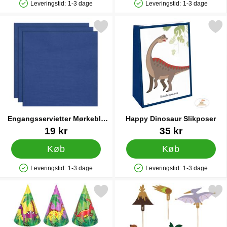
Leveringstid:
1-3 dage
Leveringstid:
1-3 dage
Produkttilgængelighed: På lager
Produkttilgængelighed: På lager
rkér engangsservietter Mørkeblå 24 cm 20-pak som favorit
Markér happy Dinosaur Sli
Engangsservietter Mørkeblå
Happy Dinosaur Slikposer
24 cm 20-pak
Varenr 83173
Varenr 36318
19 kr
35 kr
Køb
Køb
Leveringstid:
1-3 dage
Leveringstid:
1-3 dage
Produkttilgængelighed: På lager
Produkttilgængelighed: På lager
Markér festhatte Dinosaurer 6-pak som favorit
Markér cake Toppers Dinosa