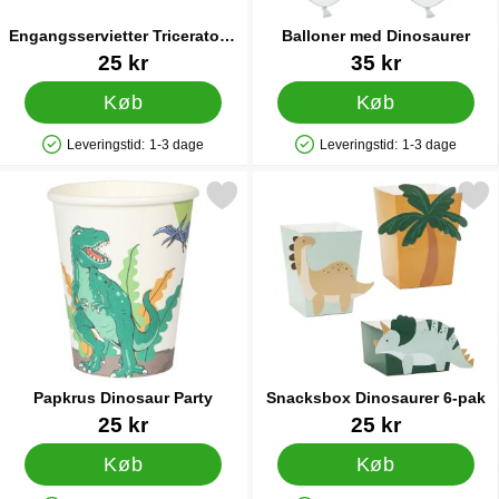
Engangsservietter Triceratops
Balloner med Dinosaurer
Grøn 12-pak
Varenr 83433
Varenr 14047
25 kr
35 kr
Køb
Køb
Leveringstid:
1-3 dage
Leveringstid:
1-3 dage
Produkttilgængelighed: På lager
Produkttilgængelighed: På lager
Markér papkrus Dinosaur Party som favorit
Markér snacksbox Dinosaur
Papkrus Dinosaur Party
Snacksbox Dinosaurer 6-pak
Varenr 41298
Varenr 83378
25 kr
25 kr
Køb
Køb