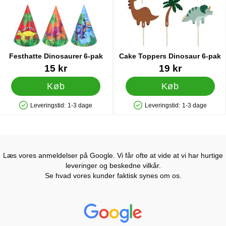
Festhatte Dinosaurer 6-pak
Cake Toppers Dinosaur 6-pak
Varenr 44262
Varenr 83439
15 kr
19 kr
Køb
Køb
Leveringstid:
1-3 dage
Leveringstid:
1-3 dage
Produkttilgængelighed: På lager
Produkttilgængelighed: På lager
Læs vores anmeldelser på Google. Vi får ofte at vide at vi har hurtige
leveringer og beskedne vilkår.
Se hvad vores kunder faktisk synes om os.
Prisjakt Anmeldelser: 4.7 Stjerne