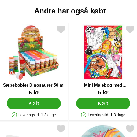
Andre har også købt
Markér sæbebobler Dinosaurer 50 ml som favorit
Markér mini Malebog med Kli
Sæbebobler Dinosaurer 50 ml
Mini Malebog med
Klistermærker
Varenr 86982
Varenr 26120
6 kr
5 kr
Køb
Køb
Leveringstid:
1-3 dage
Leveringstid:
1-3 dage
Produkttilgængelighed: På lager
Produkttilgængelighed: På lager
Markér dinosaurer Plastdug som favorit
Markér tallerkener Dino 