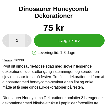
Dinosaurer Honeycomb
Dekorationer
Køb dette produkt Dinosaurer Honeycomb Dekorationer
pris
75 kr
antal
-
+
Læg i kurv
Leveringstid:
1-3 dage
Produkttilgængelighed: På lager
Varenr:
36338
Pynt dit dinosaurie-fødselsdag med sjove hængende
dekorationer, der sætter gang i stemningen og spreder en
sjov dinosaur-tema på festen. Tre flotte dekorationer i form af
dinosaurer med honeycomb-struktur er en flot og enkel
måde at få seje dinosaur-dekorationer på festen.
Dinosaurer Honeycomb Dekorationer omfatter 3 hængende
dekorationer med bikube-struktur i papir, der forestiller tre