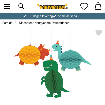
Søg
Startside for Partyhallen AB
Mine favoritt
1-3 dages levering
Anmeldelser 4.7/5
Forside
Dinosaurer Honeycomb Dekorationer
Markér dinosaurer Honeycomb D