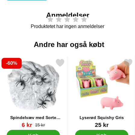
Anmeldelser
Produktetet har ingen anmeldelser
Andre har også købt
-60%
arkér spindelvæv med Sorte Edderkopper 40g som favorit
Markér lyserød Squishy 
Spindelvæv med Sorte
Lyserød Squishy Gris
Edderkopper 40g
Varenr 38697
pris
Varenr 87361
6 kr
25 kr
pris
15 kr