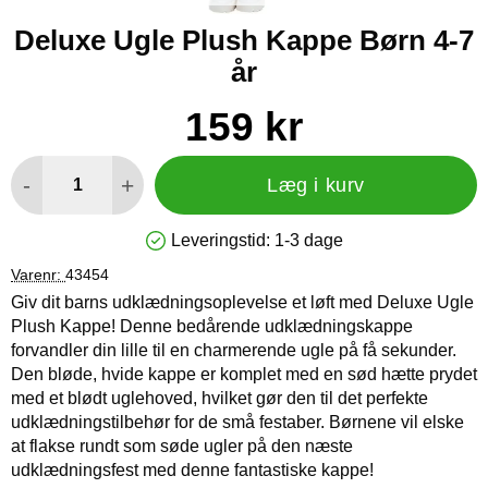
Deluxe Ugle Plush Kappe Børn 4-7
år
Køb dette produkt Deluxe Ugle Plush Kappe Børn 4-7 år
pris
159 kr
antal
-
+
Læg i kurv
Leveringstid:
1-3 dage
Produkttilgængelighed: På lager
Varenr:
43454
Giv dit barns udklædningsoplevelse et løft med Deluxe Ugle
Plush Kappe! Denne bedårende udklædningskappe
forvandler din lille til en charmerende ugle på få sekunder.
Den bløde, hvide kappe er komplet med en sød hætte prydet
med et blødt uglehoved, hvilket gør den til det perfekte
udklædningstilbehør for de små festaber. Børnene vil elske
at flakse rundt som søde ugler på den næste
udklædningsfest med denne fantastiske kappe!