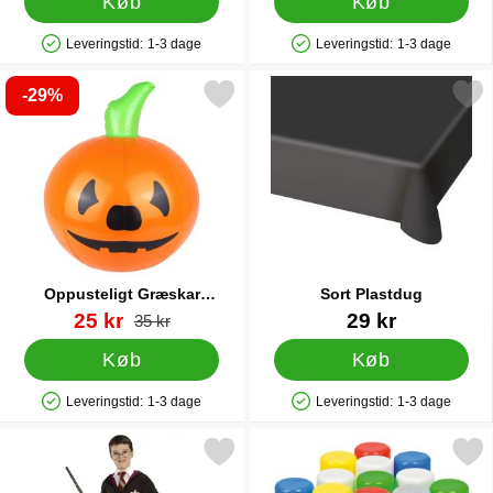
Køb
Køb
Leveringstid:
1-3 dage
Leveringstid:
1-3 dage
Produkttilgængelighed: På lager
Produkttilgængelighed: På lager
-29%
Markér oppusteligt Græskar Halloween som favorit
Markér sort Plastdu
Oppusteligt Græskar
Sort Plastdug
Halloween
Varenr 38700
pris
Varenr 31009
25 kr
29 kr
pris
35 kr
Køb
Køb
Leveringstid:
1-3 dage
Leveringstid:
1-3 dage
Produkttilgængelighed: På lager
Produkttilgængelighed: På lager
Markér harry Potter Dress-up Sæt som favorit
Markér orange Hårspray 