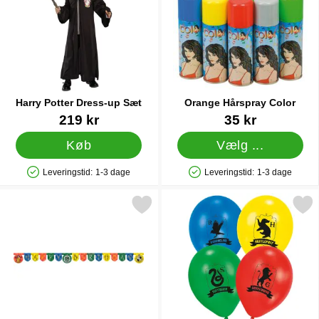
Harry Potter Dress-up Sæt
Orange Hårspray Color
Varenr 17630
Varenr 12249
219 kr
35 kr
Køb
Vælg ...
Leveringstid:
1-3 dage
Leveringstid:
1-3 dage
Produkttilgængelighed: På lager
Produkttilgængelighed: På lager
rry Potter Hogwarts Houses Happy Birthday Guirlande som favo
Markér harry Potter Houses 