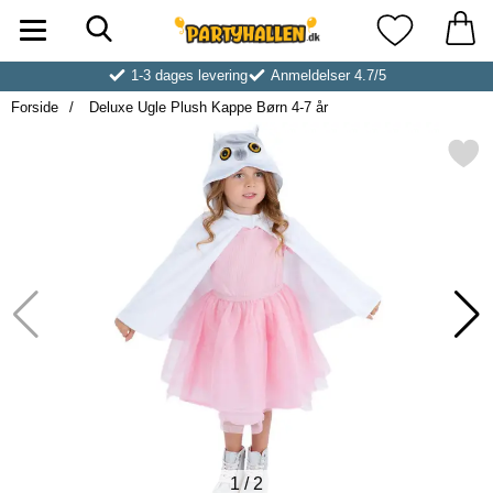
Søg
Startside for Partyhallen AB
Mine favoritt
1-3 dages levering
Anmeldelser 4.7/5
Forside
Deluxe Ugle Plush Kappe Børn 4-7 år
Markér deluxe Ugle Plush Kappe 
1
/
2