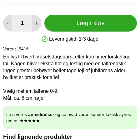
antal
-
+
Læg i kurv
Leveringstid:
1-3 dage
Produkttilgængelighed: På lager
Varenr:
5416
En lys til hvert fødselsdagsbarn, eller kombiner forskellige
tal. Kagen bliver ekstra flot og festlig med en taltændstik.
Ingen gæster behøver heller tage fejl af jubilarens alder,
hvilket er praktisk for alle!
Vælg mellem tallene 0-9.
Mål: ca. 8 cm høje.
Læs vores
anmeldelser
og se hvad vores kunder faktisk synes
om os ★★★★★
Find lignende produkter