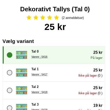
Dekorativt Tallys (Tal 0)
(2 anmeldelser)
Anmeldelser: 5 Stjerne, Spring til al
Køb dette produkt Dekorativt Tallys
pris
25 kr
, (Valg af en ny radioknap vil
Vælg variant
Tal 0
25 kr
Varenr : 5416
På lager
Tal 1
25 kr
Varenr : 5417
Ikke på lager
(0 )
Tal 2
25 kr
Varenr : 5418
Ikke på lager
(0 )
Tal 3
19 kr
Varenr : 5419