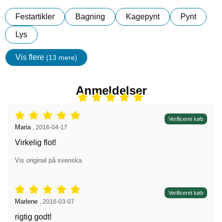
Festartikler
Bagning
Kagepynt
Pynt
Lys
Vis flere
(13 mere)
Egenskaper
Anmeldelser
Anmeldelser: 5 stjerne af 5,
Verificeret køb
Anmeldelser af:
Maria
,
2016-04-17
Virkelig flot!
Vis original på svenska
Anmeldelser: 5 stjerne af 5,
Verificeret køb
Anmeldelser af:
Marlene
,
2016-03-07
rigtig godt!