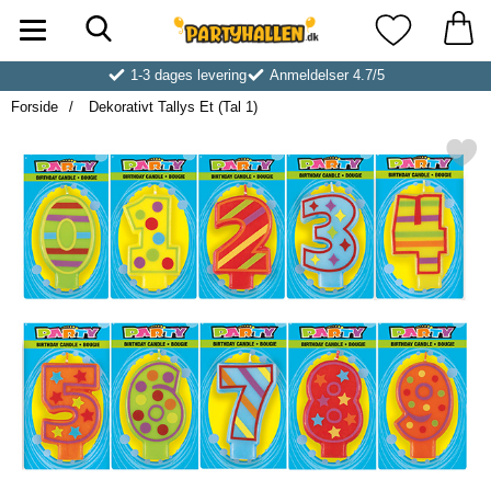
Søg
Startside for Partyhallen AB
Mine favoritt
1-3 dages levering
Anmeldelser 4.7/5
Forside
Dekorativt Tallys Et (Tal 1)
Markér dekorativt Tallys Et