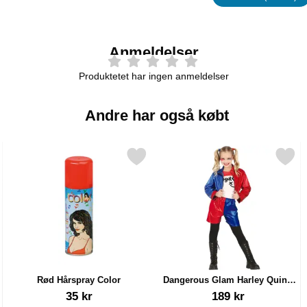
Egenskap
Anmeldelser
Produktetet har ingen anmeldelser
Andre har også købt
olor som favorit
Markér rød Hårspray Color som favorit
Markér dangerous Glam Harley Quinn Kos
Rød Hårspray Color
Dangerous Glam Harley Quinn
Kostume Børn 5-6 år
Varenr 1402
Varenr 43893
35 kr
189 kr