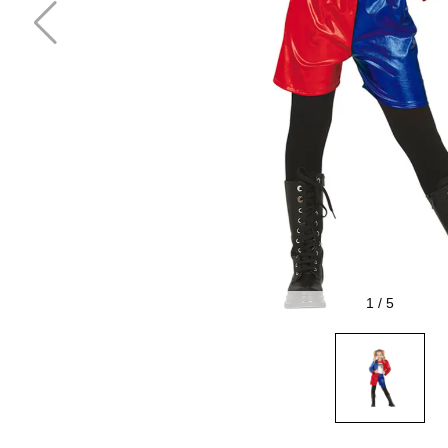
1
/
5