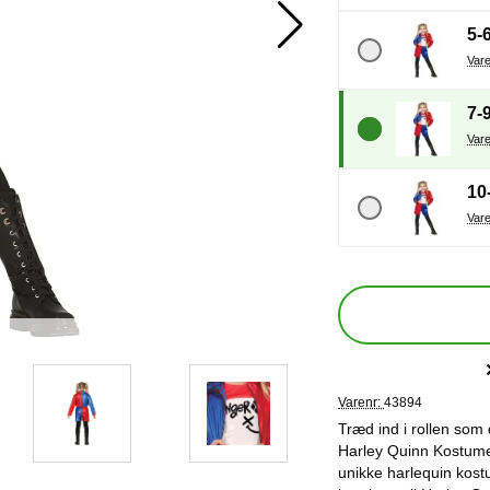
5-
7-
10
Varenr:
43894
Træd ind i rollen so
Harley Quinn Kostume
unikke harlequin kostum