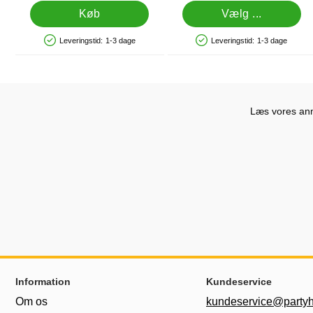
Køb
Vælg ...
Leveringstid:
1-3 dage
Leveringstid:
1-3 dage
Produkttilgængelighed: På lager
Produkttilgængelighed: På lager
Læs vores anme
Sidefodsinhold Blandet info og links
Information
Kundeservice
Om os
kundeservice@partyh