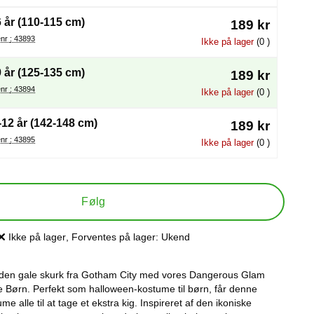
6 år (110-115 cm)
189 kr
Varenr : 43893
Ikke på lager
(0 )
9 år (125-135 cm)
189 kr
Varenr : 43894
Ikke på lager
(0 )
-12 år (142-148 cm)
189 kr
Varenr : 43895
Ikke på lager
(0 )
Følg
Ikke på lager
, Forventes på lager:
Ukend
Produkttilgængelighed:
m den gale skurk fra Gotham City med vores Dangerous Glam
 Børn. Perfekt som halloween-kostume til børn, får denne
e alle til at tage et ekstra kig. Inspireret af den ikoniske