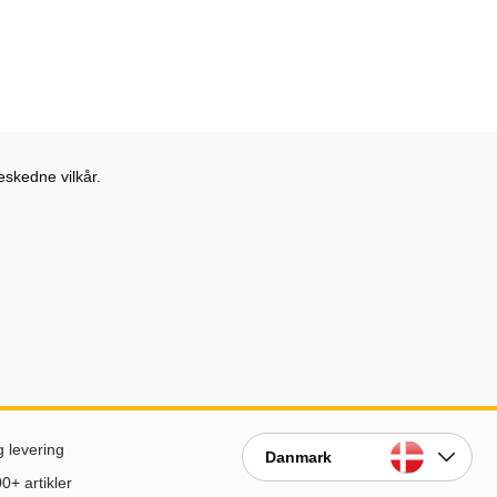
eskedne vilkår.
g levering
Danmark
0+ artikler