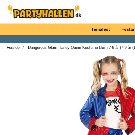
Startside for Partyhallen AB
Temafest
Festart
Forside
Dangerous Glam Harley Quinn Kostume Børn 7-9 år (7-9 år (
Marké