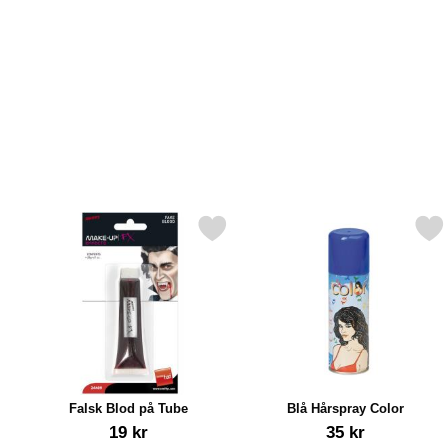
Markér falsk Blod på Tube som favorit
Markér blå Hårspray C
Falsk Blod på Tube
Blå Hårspray Color
Varenr 9403
Varenr 1403
19 kr
35 kr