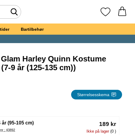
Foretag søgning
Mine favoritte
tider
Bartilbehør
 Glam Harley Quinn Kostume
 cm)) som favorit
 (7-9 år (125-135 cm))
ngerous Glam Harley Quinn Kostume Børn 7-9 år
Størrelsesskema
(Valg af en ny radioknap vil genindlæse siden)
4 år (95-105 cm)
189 kr
Varenr : 43892
Ikke på lager
(0 )