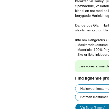
karakter, vil Harley Q
Spændende, veludform
klar til en nat med ba
berygtede Harlekin og 
Dangerous Glam Harle
shorts i en rød og bl
Info om Dangerous G
- Maskeradekostume m
- Materiale: 100% Pol
- Sko er ikke inkludere
Læs vores
anmelde
Find lignende pr
Halloweenkostume
Batman Kostumer
Vis flere
(8 mere)