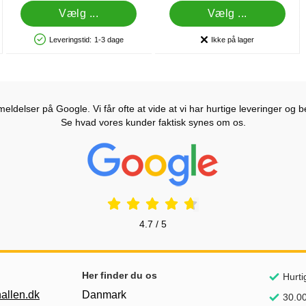
Vælg ...
Vælg ...
Leveringstid:
1-3 dage
Ikke på lager
Produkttilgængelighed: På lager
Produkttilgængelighed:
ldelser på Google. Vi får ofte at vide at vi har hurtige leveringer og b
Se hvad vores kunder faktisk synes om os.
Prisjakt Anmeldelser: 4.7 Stjerne
4.7 / 5
Her finder du os
Hurti
allen.dk
Danmark
30.00