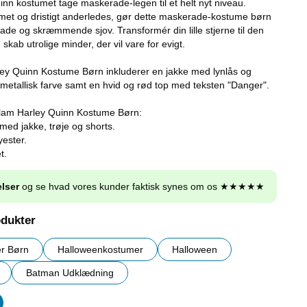
uinn kostumet tage maskerade-legen til et helt nyt niveau.
et og dristigt anderledes, gør dette maskerade-kostume børn
llade og skræmmende sjov. Transformér din lille stjerne til den
skab utrolige minder, der vil vare for evigt.
y Quinn Kostume Børn inkluderer en jakke med lynlås og
å metallisk farve samt en hvid og rød top med teksten "Danger".
lam Harley Quinn Kostume Børn:
ed jakke, trøje og shorts.
yester.
t.
lser
og se hvad vores kunder faktisk synes om os ★★★★★
odukter
r Børn
Halloweenkostumer
Halloween
Batman Udklædning