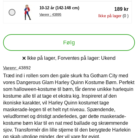
10-12 år (142-148 cm)
189 kr
Varenr : 43895
Ikke på lager
(0 )
Følg
Ikke på lager
, Forventes på lager:
Ukend
Produkttilgængelighed:
Varenr:
43892
Træd ind i rollen som den gale skurk fra Gotham City med
vores Dangerous Glam Harley Quinn Kostume Børn. Perfekt
som halloween-kostume til børn, får denne unikke harlequin
kostume alle til at tage et ekstra kig. Inspireret af den
ikoniske karakter, vil Harley Quinn kostumet tage
maskerade-legen til et helt nyt niveau. Spændende,
veludformet og dristigt anderledes, gør dette maskerade-
kostume børn klar til en nat med ballade og skræmmende
sjov. Transformér din lille stjerne til den berygtede Harlekin
og skab utrolige minder, der vil vare for evigt.