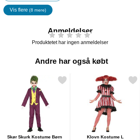
Vis flere
(8 mere)
Egenskaper
Anmeldelser
Produktetet har ingen anmeldelser
Andre har også købt
Markér skør Skurk Kostume Børn som favorit
Markér klovn Kostume
Skør Skurk Kostume Børn
Klovn Kostume L