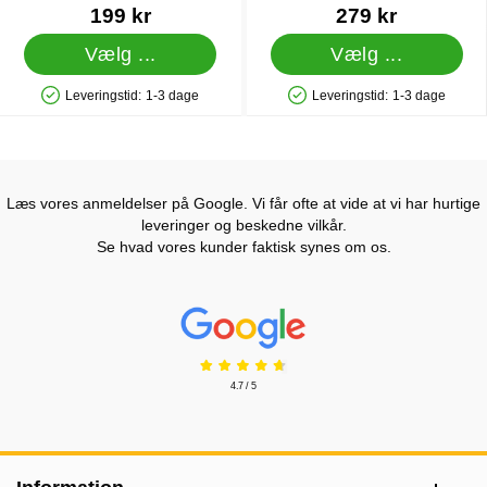
Varenr 84578
Varenr 43846
199 kr
279 kr
Vælg ...
Vælg ...
Leveringstid:
1-3 dage
Leveringstid:
1-3 dage
Produkttilgængelighed: På lager
Produkttilgængelighed: På lager
Læs vores anmeldelser på Google. Vi får ofte at vide at vi har hurtige
leveringer og beskedne vilkår.
Se hvad vores kunder faktisk synes om os.
Prisjakt Anmeldelser: 4.7 Stjerne
4.7 / 5
Sidefodsinhold Blandet info og links