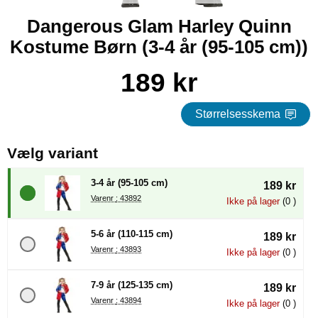
Dangerous Glam Harley Quinn
Kostume Børn (3-4 år (95-105 cm))
Køb dette produkt Dangerous Glam Harley Quinn Kostume B
pris
189 kr
Størrelsesskema
, (Valg af en ny radioknap vil
Vælg variant
3-4 år (95-105 cm)
189 kr
Varenr : 43892
Ikke på lager
(0 )
5-6 år (110-115 cm)
189 kr
Varenr : 43893
Ikke på lager
(0 )
7-9 år (125-135 cm)
189 kr
Varenr : 43894
Ikke på lager
(0 )