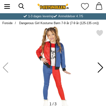
Søg
Startside for Partyhallen AB
Mine favoritt
1-3 dages levering
Anmeldelser 4.7/5
Forside
Dangerous Girl Kostume Børn 7-9 år (7-9 år (125-135 cm))
Markér dangerous Girl Kostume Børn 7-9 år
1
/
3