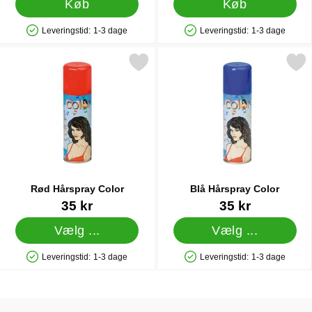
Køb
Køb
Leveringstid:
1-3 dage
Leveringstid:
1-3 dage
Produkttilgængelighed: På lager
Produkttilgængelighed: På lager
Markér rød Hårspray Color som favorit
Markér blå Hårspray Co
Rød Hårspray Color
Blå Hårspray Color
Varenr 1402
Varenr 1403
35 kr
35 kr
Vælg ...
Vælg ...
Leveringstid:
1-3 dage
Leveringstid:
1-3 dage
Produkttilgængelighed: På lager
Produkttilgængelighed: På lager