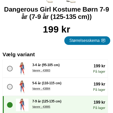
Dangerous Girl Kostume Børn 7-9
år (7-9 år (125-135 cm))
Køb dette produkt Dangerous Girl Kostume Børn 7-9 år
pris
199 kr
Størrelsesskema
, (Valg af en ny radioknap vil
Vælg variant
3-4 år (95-105 cm)
199 kr
Varenr : 43883
På lager
5-6 år (110-115 cm)
199 kr
Varenr : 43884
På lager
7-9 år (125-135 cm)
199 kr
Varenr : 43885
På lager