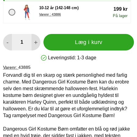
10-12 år (142-148 cm)
199 kr
Varenr : 43886
På lager
antal
-
+
Læg i kurv
Leveringstid:
1-3 dage
Produkttilgængelighed: På lager
Varenr:
43885
Forvandl dig til en skarp og stærk personlighed med farlig
charme. Med Dangerous Girl Kostume Børn kan du erobre
selv den mest skræmmende halloween-fest. Harlekin
kostume børn designet giver en uundgåelig hyldest til
karakteren Harley Quinn, perfekt til både udklædning og
halloween. Er du klar til at gøre et uforglemmeligt indtryk?
Tag rampelyset med Dangerous Girl Kostume Børn!
Dangerous Girl Kostume Børn omfatter en blå og rød jakke
med en hvid trøje, der sidder fast i jakken, med teksten