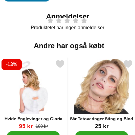
Anmeldelser
Produktetet har ingen anmeldelser
Andre har også købt
-13%
Markér hvide Englevinger og Gloria som favorit
Markér sår Tatoveringer Stin
Hvide Englevinger og Gloria
Sår Tatoveringer Sting og Blod
Varenr 20060
pris
Varenr 30849
95 kr
25 kr
pris
109 kr