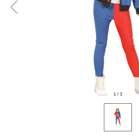
1
/
3