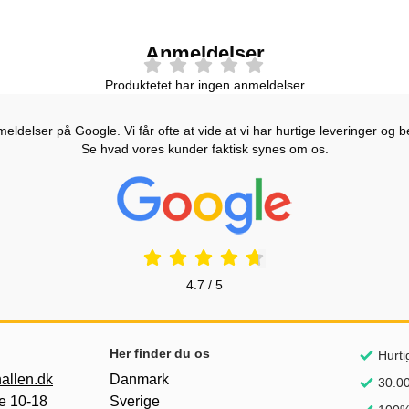
Anmeldelser
Produktetet har ingen anmeldelser
ldelser på Google. Vi får ofte at vide at vi har hurtige leveringer og b
Se hvad vores kunder faktisk synes om os.
Prisjakt Anmeldelser: 4.7 Stjerne
4.7 / 5
Her finder du os
Hurti
allen.dk
Danmark
30.00
e 10-18
Sverige