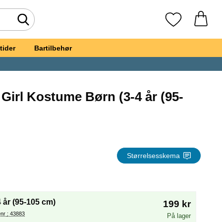
Foretag søgning
Mine favoritte
tider
Bartilbehør
Girl Kostume Børn (3-4 år (95-
avorit
ngerous Girl Kostume Børn
Størrelsesskema
(Valg af en ny radioknap vil genindlæse siden)
4 år (95-105 cm)
199 kr
Varenr : 43883
På lager