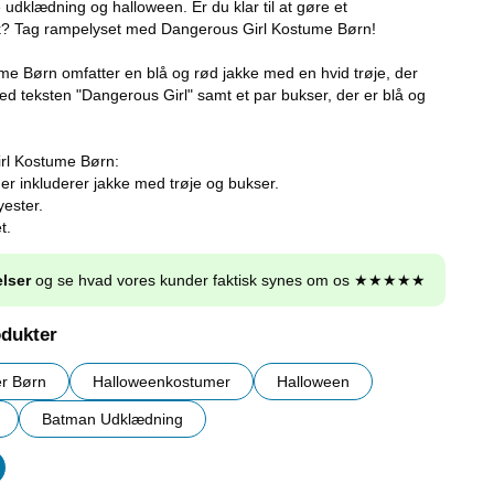
e udklædning og halloween. Er du klar til at gøre et
yk? Tag rampelyset med Dangerous Girl Kostume Børn!
e Børn omfatter en blå og rød jakke med en hvid trøje, der
med teksten "Dangerous Girl" samt et par bukser, der er blå og
rl Kostume Børn:
er inkluderer jakke med trøje og bukser.
yester.
t.
lser
og se hvad vores kunder faktisk synes om os ★★★★★
odukter
r Børn
Halloweenkostumer
Halloween
Batman Udklædning
er