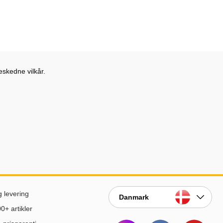
eskedne vilkår.
g levering
Danmark
0+ artikler