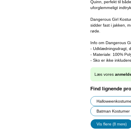
Quinn, perfekt til båd
uforglemmeligt indtr
Dangerous Girl Kostum
sidder fast i jakken, 
røde.
Info om Dangerous Gi
- Udklædningsdragt, d
- Materiale: 100% Pol
- Sko er ikke inkludere
Læs vores
anmelde
Find lignende pr
Halloweenkostume
Batman Kostumer
Vis flere
(8 mere)
Egenskap