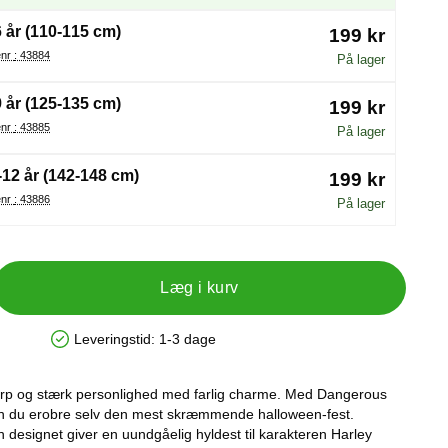
6 år (110-115 cm)
199 kr
Varenr : 43884
På lager
9 år (125-135 cm)
199 kr
Varenr : 43885
På lager
-12 år (142-148 cm)
199 kr
Varenr : 43886
På lager
Læg i kurv
Leveringstid:
1-3 dage
Produkttilgængelighed: På lager
karp og stærk personlighed med farlig charme. Med Dangerous
n du erobre selv den mest skræmmende halloween-fest.
 designet giver en uundgåelig hyldest til karakteren Harley