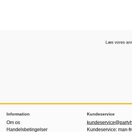
Læs vores anme
Sidefodsinhold Blandet info og links
Information
Kundeservice
Om os
kundeservice@partyh
Handelsbetingelser
Kundeservice: man-fr