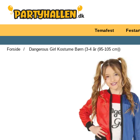
Startside for Partyhallen AB
Temafest
Festart
Forside
Dangerous Girl Kostume Børn (3-4 år (95-105 cm))