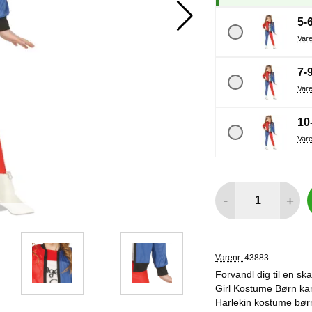
5-
7-
10
antal
-
+
Varenr:
43883
Forvandl dig til en s
Girl Kostume Børn ka
Harlekin kostume børn