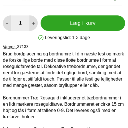
antal
-
+
Læg i kurv
Leveringstid:
1-3 dage
Produkttilgængelighed: På lager
Varenr:
37133
Brug bordplacering og bordnumre til din næste fest og mærk
de forskellige borde med disse flotte bordnumre i form af
roseguldfarvede tal. Dekorative træbordnumre, der gør det
nemt for gæsterne at finde det rigtige bord, samtidig med at
de tilføjer et stilfuldt touch. Passer til alle festlige lejligheder
med mange gæster, såsom bryllupper eller dåb.
Bordnummer Træ Rosaguld inkluderer et træbordnummer i
en lidt mørkere roseguldfarve. Bordnummeret er cirka 15 cm
højt og fås i form af tallene 0-9. Det leveres også med en
træfarvet holder.