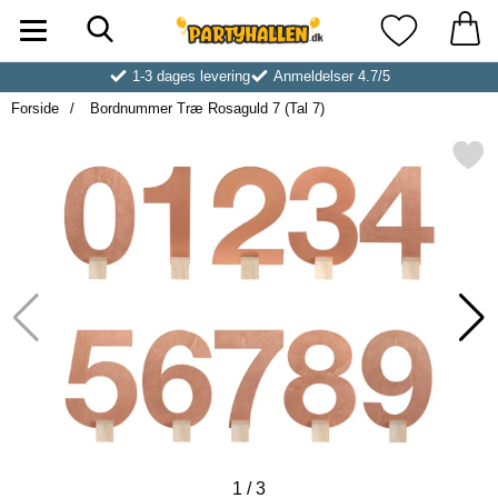
Søg
Startside for Partyhallen AB
Mine favoritt
1-3 dages levering
Anmeldelser 4.7/5
Forside
Bordnummer Træ Rosaguld 7 (Tal 7)
Markér bordnummer Træ Rosagul
1
/
3