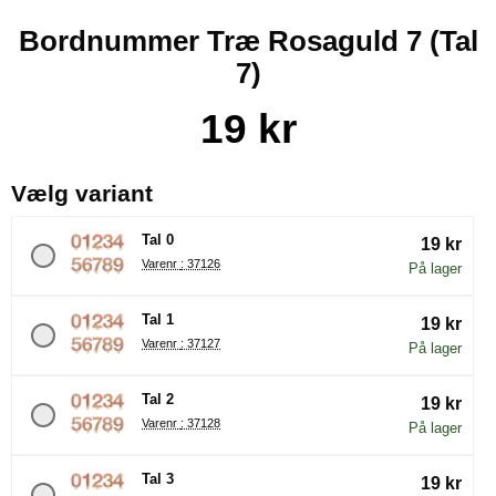
Bordnummer Træ Rosaguld 7 (Tal
7)
Køb dette produkt Bordnummer Træ Rosaguld 7
pris
19 kr
, (Valg af en ny radioknap vil
Vælg variant
Tal 0
19 kr
Varenr : 37126
På lager
Tal 1
19 kr
Varenr : 37127
På lager
Tal 2
19 kr
Varenr : 37128
På lager
Tal 3
19 kr