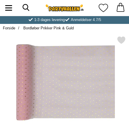
Søg
Startside for Partyhallen AB
Mine favoritt
1-3 dages levering
Anmeldelser 4.7/5
Forside
Bordløber Prikker Pink & Guld
Markér bordløber Prikker Pin