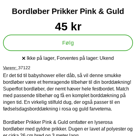
Bordløber Prikker Pink & Guld
Køb dette produkt Bordløber Prikker Pink & Guld
pris
45 kr
Følg
Ikke på lager
, Forventes på lager:
Ukend
Produkttilgængelighed:
Varenr:
37122
Er det tid til babyshower eller dåb, så vil denne smukke
bordløber være et fremragende tilbehør til din borddækning!
Superflot bordløber, der nemt hæver hele festbordet. Match
med passende tilbehør og få en komplet borddækning på
ingen tid. En virkelig stilfuld dug, der også passer til en
fødselsdagsborddækning i rosa og guld farvetema.
Bordløber Prikker Pink & Guld omfatter en lyserosa
bordløber med gyldne prikker. Dugen er lavet af polyester og
er cirka 26 cm bred og 3 meter lang.