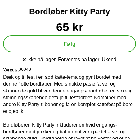
Bordløber Kitty Party
Køb dette produkt Bordløber Kitty Party
pris
65 kr
Følg
Ikke på lager
, Forventes på lager:
Ukend
Produkttilgængelighed:
Varenr:
36943
Dæk op til fest i en sød katte-tema og pynt bordet med
denne flotte bordløber! Med smukke pastelfarver og
skinnende guld bliver denne engangs-bordløber en virkelig
stemningsskabende detalje til festbordet. Kombiner med
andre Kitty Party-tilbehør og få en komplet kattefest på bare
et øjeblik!
Bordløberen Kitty Party inkluderer en hvid engangs-
bordløber med prikker og ballonmotiver i pastelfarver og
skinnende guld. Bordløberen er lavet af polyester og er ca.