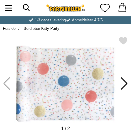
Søg
Startside for Partyhallen AB
Mine favoritt
1-3 dages levering
Anmeldelser 4.7/5
Forside
Bordløber Kitty Party
Markér bordløber Kitty P
1
/
2