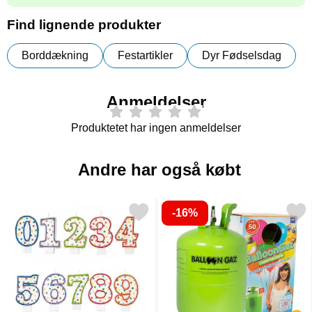
Find lignende produkter
Borddækning
Festartikler
Dyr Fødselsdag
Anmeldelser
Produktetet har ingen anmeldelser
Andre har også købt
-16%
Markér tallys Prikker Et som favorit
Markér helium på Flaske Stor til 50 B