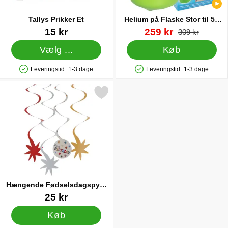
Tallys Prikker Et
Helium på Flaske Stor til 50
Balloner (20-25 cm)
Varenr 20006
Varenr 13480
pris
15 kr
259 kr
pris
309 kr
Vælg ...
Køb
Leveringstid:
1-3 dage
Leveringstid:
1-3 dage
Produkttilgængelighed: På lager
Produkttilgængelighed: På lager
r hængende Fødselsdagspynt med Stjerner 6-pak som favorit
Hængende Fødselsdagspynt
med Stjerner 6-pak
Varenr 86385
25 kr
Køb