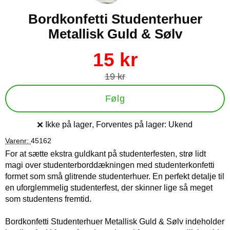
Bordkonfetti Studenterhuer
Metallisk Guld & Sølv
Køb dette produkt Bordkonfetti Studenterhuer Metallisk Guld 
pris
15 kr
pris
19 kr
Følg
Ikke på lager
, Forventes på lager:
Ukend
Produkttilgængelighed:
Varenr:
45162
For at sætte ekstra guldkant på studenterfesten, strø lidt
magi over studenterborddækningen med studenterkonfetti
formet som små glitrende studenterhuer. En perfekt detalje til
en uforglemmelig studenterfest, der skinner lige så meget
som studentens fremtid.
Bordkonfetti Studenterhuer Metallisk Guld & Sølv indeholder