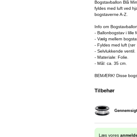
Bogstavballon Blå Mini
fyldes med luft ved h
bogstaverne A-Z.
Info om Bogstavballon
- Ballonbogstav i lille 
- Vælg mellem bogsta
- Fyldes med luft (rør
- Selvlukkende ventil.
- Materiale: Folie.
- Mål: ca. 35 cm.
BEMÆRK! Disse bogst
Tilbehør
Gennemsigt
Varenr 32222
Læs vores
anmelde