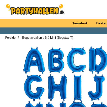
Startside for Partyhallen AB
Temafest
Festart
Forside
Bogstavballon t Blå Mini (Bogstav T)