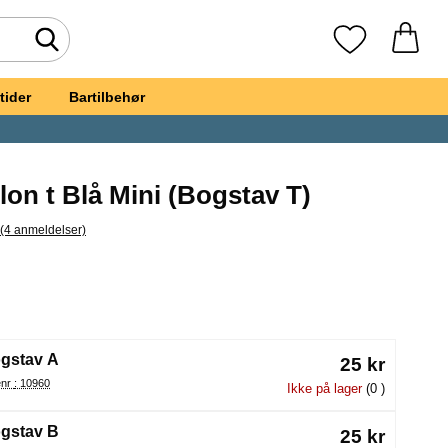
Foretag søgning
Mine favoritte
tider
Bartilbehør
on t Blå Mini (Bogstav T)
(4 anmeldelser)
pring til alle anmeldelser
stavballon t Blå Mini
(Valg af en ny radioknap vil genindlæse siden)
gstav A
25 kr
Varenr : 10960
Ikke på lager
(0 )
gstav B
25 kr