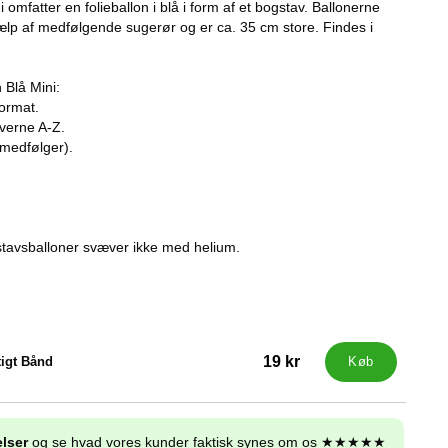
 omfatter en folieballon i blå i form af et bogstav. Ballonerne
jælp af medfølgende sugerør og er ca. 35 cm store. Findes i
 Blå Mini:
format.
verne A-Z.
 medfølger).
avsballoner svæver ikke med helium.
19 kr
igt Bånd
Køb
lser
og se hvad vores kunder faktisk synes om os ★★★★★