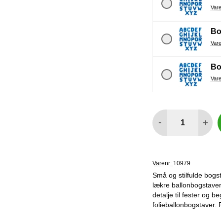
Bo
Bo
antal
-
+
Varenr:
10979
Små og stilfulde bogsta
lækre ballonbogstaver 
detalje til fester og b
folieballonbogstaver. 