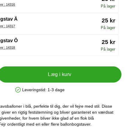
Varenr : 14316
På lager
gstav Ä
25 kr
Varenr : 14317
På lager
gstav Ö
25 kr
Varenr : 14318
På lager
Læg i kurv
Leveringstid:
1-3 dage
Produkttilgængelighed: På lager
vsballoner i blå, perfekte til dig, der vil fejre med stil. Disse
giver en rigtig feststemning og bliver garanteret en værdsat
egivenheder, for hvem bliver ikke glad af en flok blå
Fejr ordentligt med en eller flere ballonbogstaver.