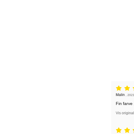
Anmeldelse
Anmeldelse
Malin
,
2021
Fin farve
Vis origina
Anmeldelse