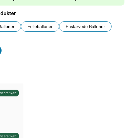
odukter
Balloner
Folieballoner
Ensfarvede Balloner
er
ificeret køb
ificeret køb