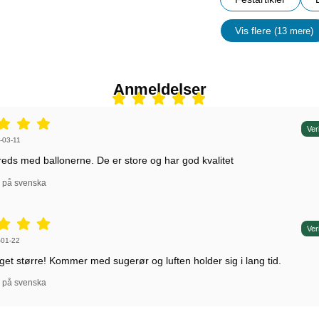
Vis flere
(13 mere)
Egenskap
Anmeldelser
r: 5 stjerne af 5,
Ver
r af:
-03-11
lfreds med ballonerne. De er store og har god kvalitet
l på svenska
r: 5 stjerne af 5,
Ver
r af:
-01-22
et større! Kommer med sugerør og luften holder sig i lang tid.
l på svenska