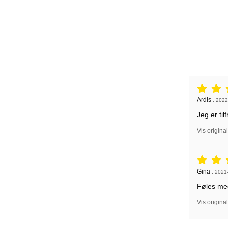
Anmeldelse
Anmeldelse
Ardis
,
2022
Jeg er ti
Vis origina
Anmeldelse
Anmeldelse
Gina
,
2021
Føles meg
Vis origina