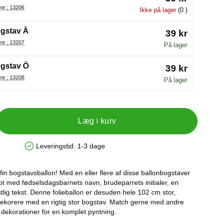
Varenr : 13206
Ikke på lager
(0 )
gstav Ä
39 kr
Varenr : 13207
På lager
gstav Ö
39 kr
Varenr : 13208
På lager
Læg i kurv
Leveringstid:
1-3 dage
Produkttilgængelighed: På lager
fin bogstavsballon! Med en eller flere af disse ballonbogstaver
lot med fødselsdagsbarnets navn, brudeparrets initialer, en
estlig tekst. Denne folieballon er desuden hele 102 cm stor,
il dekorere med en rigtig stor bogstav. Match gerne med andre
dekorationer for en komplet pyntning.