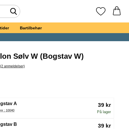
Foretag søgning
Mine favoritte
tider
Bartilbehør
lon Sølv W (Bogstav W)
(2 anmeldelser)
pring til alle anmeldelser
gstavballon Sølv W
(Valg af en ny radioknap vil genindlæse siden)
gstav A
39 kr
Varenr : 10040
På lager
gstav B
39 kr