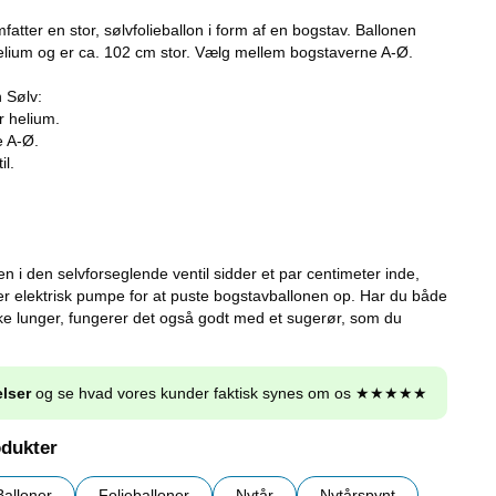
atter en stor, sølvfolieballon i form af en bogstav. Ballonen
 helium og er ca. 102 cm stor. Vælg mellem bogstaverne A-Ø.
 Sølv:
r helium.
e A-Ø.
il.
 den selvforseglende ventil sidder et par centimeter inde,
r elektrisk pumpe for at puste bogstavballonen op. Har du både
e lunger, fungerer det også godt med et sugerør, som du
lser
og se hvad vores kunder faktisk synes om os ★★★★★
odukter
Balloner
Folieballoner
Nytår
Nytårspynt