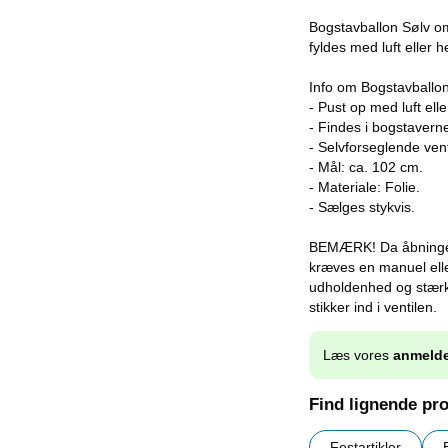
Bogstavballon Sølv omf
fyldes med luft eller
Info om Bogstavballon
- Pust op med luft elle
- Findes i bogstavern
- Selvforseglende vent
- Mål: ca. 102 cm.
- Materiale: Folie.
- Sælges stykvis.
BEMÆRK! Da åbningen i
kræves en manuel elle
udholdenhed og stærk
stikker ind i ventilen.
Læs vores
anmelde
Find lignende pr
Festartikler