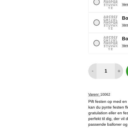
Bo
Bo
antal
-
+
Varenr:
10062
Pift festen op med en 
kan du pynte festen f
gratulation eller en f
perfekt til dig, der v
passende balloner og 