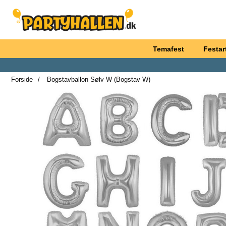
Startside for Partyhallen AB
Temafest
Festart
Forside
Bogstavballon Sølv W (Bogstav W)