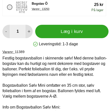
Bogstav Ö
25 kr
Varenr : 13250
På lager
antal
-
+
Læg i kurv
Leveringstid:
1-3 dage
Produkttilgængelighed: På lager
Varenr:
11389
Festlig bogstavsballon i skinnende sølv! Med denne ballon-
bogstav kan du hurtigt og nemt dekorere med bogstaver og
balloner. Perfekt folieballon til dig, der f.eks. vil pryde
fejringen med fødselarens navn eller en festlig tekst.
Bogstavballon Sølv Mini omfatter en 35 cm stor, sølv
folieballon i form af en bogstav. Ballonen fyldes med luft.
Vælg mellem bogstaverne A-Ø.
Info om Bogstavballon Sølv Mini: