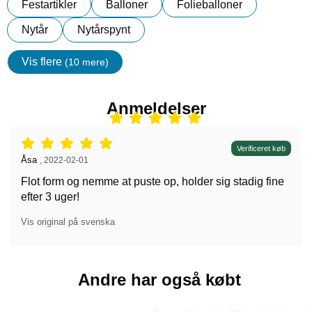
Festartikler
Balloner
Folieballoner
Nytår
Nytårspynt
Vis flere
(10 mere)
Egenskaper
Anmeldelser
Anmeldelser: 5 stjerne af 5,
Verificeret køb
Anmeldelser af:
Åsa
,
2022-02-01
Flot form og nemme at puste op, holder sig stadig fine
efter 3 uger!
Vis original på svenska
Andre har også købt