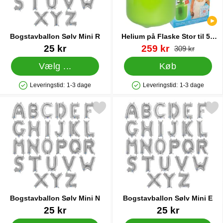
Bogstavballon Sølv Mini R
Helium på Flaske Stor til 50
Balloner (20-25 cm)
Varenr 11391
Varenr 13480
pris
25 kr
259 kr
pris
309 kr
Vælg ...
Køb
Leveringstid:
1-3 dage
Leveringstid:
1-3 dage
Produkttilgængelighed: På lager
Produkttilgængelighed: På lager
Markér bogstavballon Sølv Mini N som favorit
Markér bogstavballon Sølv
Bogstavballon Sølv Mini N
Bogstavballon Sølv Mini E
Varenr 11387
Varenr 11378
25 kr
25 kr