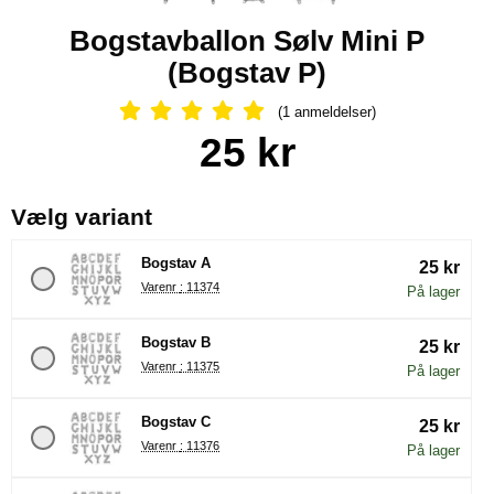
Bogstavballon Sølv Mini P
(Bogstav P)
(1 anmeldelser)
Anmeldelser: 5 Stjerne, Spring til al
Køb dette produkt Bogstavballon Sølv Mini P
pris
25 kr
, (Valg af en ny radioknap vil
Vælg variant
Bogstav A
25 kr
Varenr : 11374
På lager
Bogstav B
25 kr
Varenr : 11375
På lager
Bogstav C
25 kr
Varenr : 11376
På lager