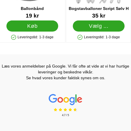
Ballonbånd
Bogstavballoner Script Sølv H
Varenr 21211
Varenr 20988
19 kr
35 kr
Køb
Vælg ...
Leveringstid:
1-3 dage
Leveringstid:
1-3 dage
Produkttilgængelighed: På lager
Produkttilgængelighed: På lager
Læs vores anmeldelser på Google. Vi får ofte at vide at vi har hurtige
leveringer og beskedne vilkår.
Se hvad vores kunder faktisk synes om os.
Prisjakt Anmeldelser: 4.7 Stjerne
4.7 / 5