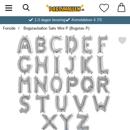
Søg
Startside for Partyhallen AB
Mine favoritt
1-3 dages levering
Anmeldelser 4.7/5
Forside
Bogstavballon Sølv Mini P (Bogstav P)
Markér bogstavballon Sølv Mini P