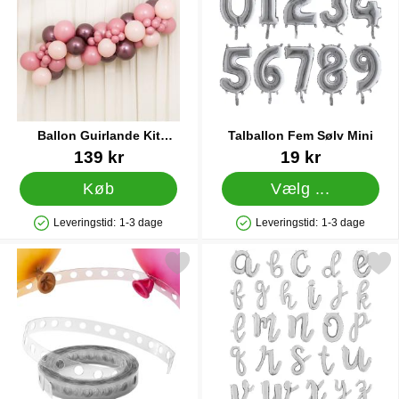
Ballon Guirlande Kit
Talballon Fem Sølv Mini
Rosewood
Varenr 44727
Varenr 10728
139 kr
19 kr
Køb
Vælg ...
Leveringstid:
1-3 dage
Leveringstid:
1-3 dage
Produkttilgængelighed: På lager
Produkttilgængelighed: På lager
Markér ballonbånd som favorit
Markér bogstavballoner Scri