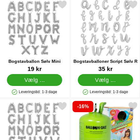
Markér bogstavballon Sølv Mini som favorit
Markér bogstavballoner Scri
Bogstavballon Sølv Mini
Bogstavballoner Script Sølv R
Varenr 11374
Varenr 20998
19 kr
35 kr
Vælg ...
Vælg ...
Leveringstid:
1-3 dage
Leveringstid:
1-3 dage
Produkttilgængelighed: På lager
Produkttilgængelighed: På lager
-16%
Markér bogstavballon Sølv Mini R som favorit
Markér helium på Flaske Stor til 50 B