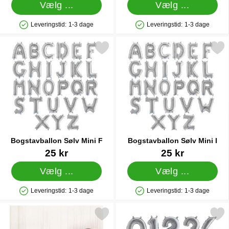
Vælg ...
Vælg ...
Leveringstid:
1-3 dage
Leveringstid:
1-3 dage
Produkttilgængelighed: På lager
Produkttilgængelighed: På lager
Markér bogstavballon Sølv Mini F som favorit
Markér bogstavballon Sølv
Bogstavballon Sølv Mini F
Bogstavballon Sølv Mini I
Varenr 11379
Varenr 11382
25 kr
25 kr
Vælg ...
Vælg ...
Leveringstid:
1-3 dage
Leveringstid:
1-3 dage
Produkttilgængelighed: På lager
Produkttilgængelighed: På lager
Markér ballon Guirlande Kit Rosewood som favorit
Markér talballon Fem Søl