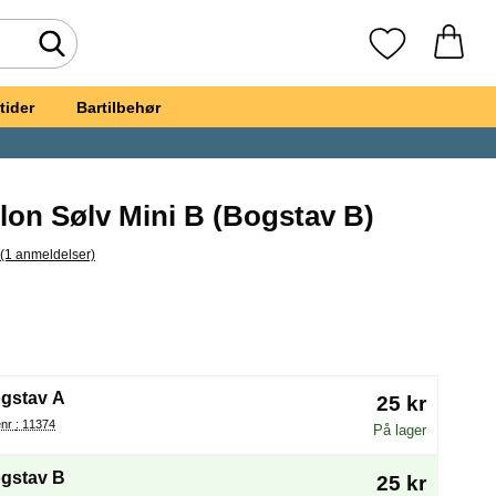
Foretag søgning
Mine favoritte
tider
Bartilbehør
lon Sølv Mini B (Bogstav B)
(1 anmeldelser)
pring til alle anmeldelser
stavballon Sølv Mini B
(Valg af en ny radioknap vil genindlæse siden)
gstav A
25 kr
Varenr : 11374
På lager
gstav B
25 kr