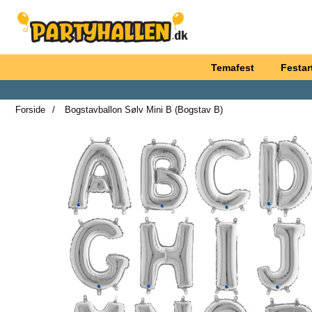
Startside for Partyhallen AB
Temafest
Festart
Forside
Bogstavballon Sølv Mini B (Bogstav B)