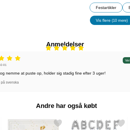
Festartikler
Vis flere
(10 mere)
Egenskap
Anmeldelser
r: 5 stjerne af 5,
Ver
r af:
02-01
 og nemme at puste op, holder sig stadig fine efter 3 uger!
l på svenska
Andre har også købt
 Mini E som favorit
Markér servietter Baby Fødder som favorit
Markér bogstavballon Sølv 