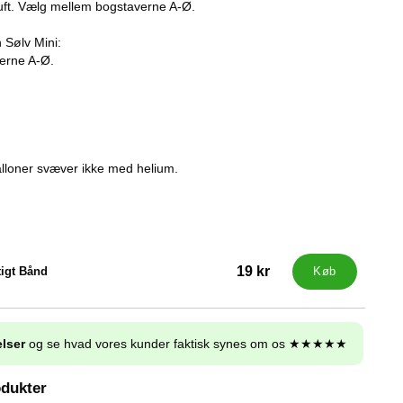
uft. Vælg mellem bogstaverne A-Ø.
 Sølv Mini:
erne A-Ø.
loner svæver ikke med helium.
19 kr
igt Bånd
Køb
lser
og se hvad vores kunder faktisk synes om os ★★★★★
odukter