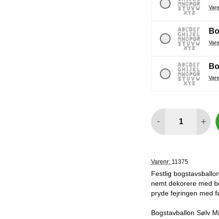
Bo
Bo
antal
-
+
Varenr:
11375
Festlig bogstavsballo
nemt dekorere med bogs
pryde fejringen med fø
Bogstavballon Sølv Min