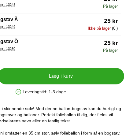
Varenr : 13248
På lager
gstav Ä
25 kr
Varenr : 13249
Ikke på lager
(0 )
gstav Ö
25 kr
Varenr : 13250
På lager
Læg i kurv
Leveringstid:
1-3 dage
Produkttilgængelighed: På lager
n i skinnende sølv! Med denne ballon-bogstav kan du hurtigt og
taver og balloner. Perfekt folieballon til dig, der f.eks. vil
dselarens navn eller en festlig tekst.
i omfatter en 35 cm stor, sølv folieballon i form af en bogstav.