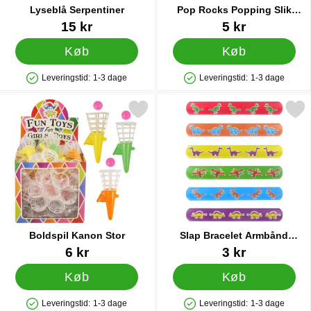
Lyseblå Serpentiner
Pop Rocks Popping Slik
Jordbær & Cola 2-pak
Varenr 12510
Varenr 36674
15 kr
5 kr
Køb
Køb
Leveringstid:
1-3 dage
Leveringstid:
1-3 dage
Produkttilgængelighed: På lager
Produkttilgængelighed: På lager
Markér boldspil Kanon Stor som favorit
Markér slap Bracelet Armbånd
Boldspil Kanon Stor
Slap Bracelet Armbånd
Dinosaurer
Varenr 16905
Varenr 35813
6 kr
3 kr
Køb
Køb
Leveringstid:
1-3 dage
Leveringstid:
1-3 dage
Produkttilgængelighed: På lager
Produkttilgængelighed: På lager