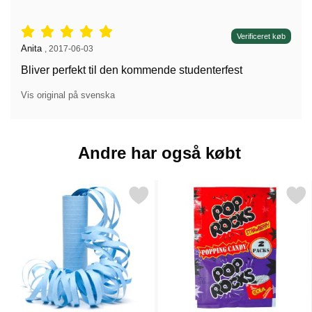
Anmeldelser: 5 stjerne af 5,
Verificeret køb
Anmeldelser af:
Anita
,
2017-06-03
Bliver perfekt til den kommende studenterfest
Vis original på svenska
Andre har også købt
Markér lyseblå Serpentiner som favorit
Markér pop Rocks Popping Slik Jord