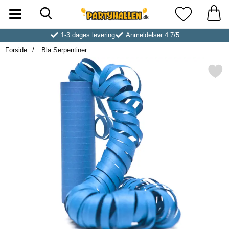
Søg
Startside for Partyhallen AB
Mine favoritt
1-3 dages levering
Anmeldelser 4.7/5
Forside
Blå Serpentiner
Markér blå Serpentine