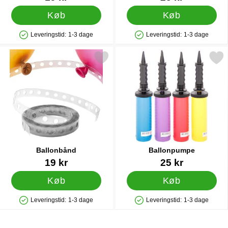
Køb
Køb
Leveringstid:
1-3 dage
Leveringstid:
1-3 dage
Produkttilgængelighed: På lager
Produkttilgængelighed: På lager
Markér ballonbånd som favorit
Markér ballonpumpe
Ballonbånd
Ballonpumpe
Varenr 21211
Varenr 9838
19 kr
25 kr
Køb
Køb
Leveringstid:
1-3 dage
Leveringstid:
1-3 dage
Produkttilgængelighed: På lager
Produkttilgængelighed: På lager