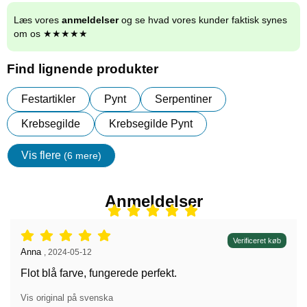
Læs vores
anmeldelser
og se hvad vores kunder faktisk synes
om os ★★★★★
Find lignende produkter
Festartikler
Pynt
Serpentiner
Krebsegilde
Krebsegilde Pynt
Vis flere
(6 mere)
Egenskaper
Anmeldelser
Anmeldelser: 5 stjerne af 5,
Verificeret køb
Anmeldelser af:
Anna
,
2024-05-12
Flot blå farve, fungerede perfekt.
Vis original på svenska