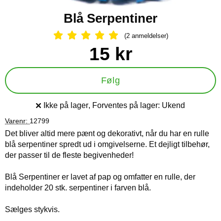
Blå Serpentiner
(2 anmeldelser)
Anmeldelser: 5 Stjerne, Spring til al
Køb dette produkt Blå Serpentiner
pris
15 kr
Følg
Ikke på lager
, Forventes på lager:
Ukend
Produkttilgængelighed:
Varenr:
12799
Det bliver altid mere pænt og dekorativt, når du har en rulle
blå serpentiner spredt ud i omgivelserne. Et dejligt tilbehør,
der passer til de fleste begivenheder!
Blå Serpentiner er lavet af pap og omfatter en rulle, der
indeholder 20 stk. serpentiner i farven blå.
Sælges stykvis.