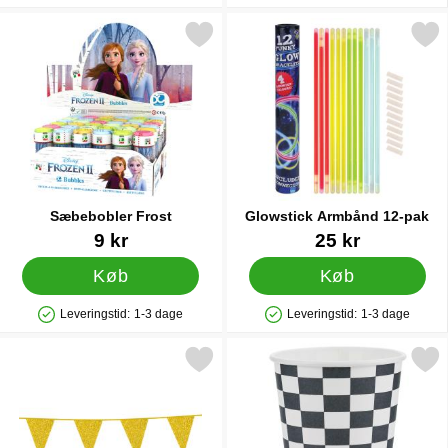
Markér sæbebobler Frost som favorit
Markér glowstick Armbånd
Sæbebobler Frost
Glowstick Armbånd 12-pak
Varenr 29593
Varenr 16832
9 kr
25 kr
Køb
Køb
Leveringstid:
1-3 dage
Leveringstid:
1-3 dage
Produkttilgængelighed: På lager
Produkttilgængelighed: På lager
Markér flagguirlande med Glitter Guld som favorit
Markér papkrus Racing Fla