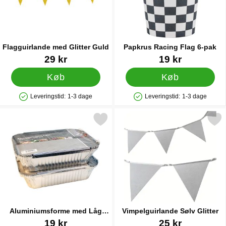
Flagguirlande med Glitter Guld
Papkrus Racing Flag 6-pak
Varenr 31509
Varenr 83409
29 kr
19 kr
Køb
Køb
Leveringstid:
1-3 dage
Leveringstid:
1-3 dage
Produkttilgængelighed: På lager
Produkttilgængelighed: På lager
Markér aluminiumsforme med Låg 1,9L 3-pak som favorit
Markér vimpelguirlande Sølv
Aluminiumsforme med Låg
Vimpelguirlande Sølv Glitter
1,9L 3-pak
Varenr 45081
Varenr 86012
19 kr
25 kr