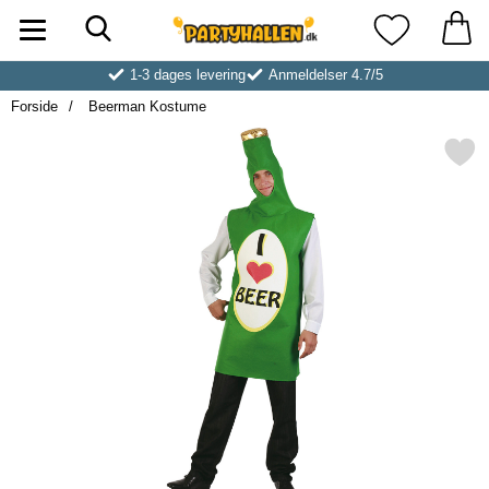
Søg
Startside for Partyhallen AB
Mine favoritt
1-3 dages levering
Anmeldelser 4.7/5
Forside
Beerman Kostume
Markér beerman Kostu