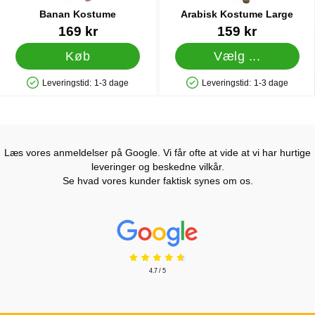
Banan Kostume
Arabisk Kostume Large
Varenr 18953
Varenr 5942
169 kr
159 kr
Køb
Vælg ...
Leveringstid:
1-3 dage
Leveringstid:
1-3 dage
Produkttilgængelighed: På lager
Produkttilgængelighed: På lager
Læs vores anmeldelser på Google. Vi får ofte at vide at vi har hurtige
leveringer og beskedne vilkår.
Se hvad vores kunder faktisk synes om os.
Prisjakt Anmeldelser: 4.7 Stjerne
4.7 / 5