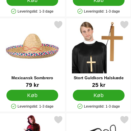
Køb
Køb
Leveringstid:
1-3 dage
Leveringstid:
1-3 dage
Produkttilgængelighed: På lager
Produkttilgængelighed: På lager
Markér mexicansk Sombrero som favorit
Markér stort Guldkors Ha
Mexicansk Sombrero
Stort Guldkors Halskæde
Varenr 1204
Varenr 15429
79 kr
25 kr
Køb
Køb
Leveringstid:
1-3 dage
Leveringstid:
1-3 dage
Produkttilgængelighed: På lager
Produkttilgængelighed: På lager
Markér middelalder Munk Kostume som favorit
Markér cowboy Pisk