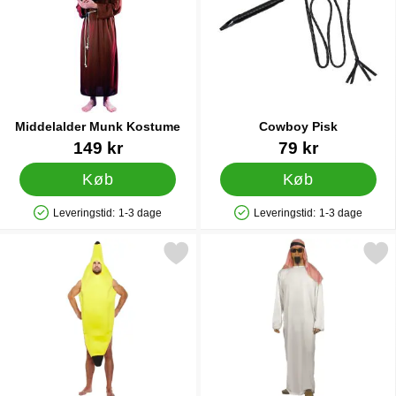
Middelalder Munk Kostume
Cowboy Pisk
Varenr 11607
Varenr 15939
149 kr
79 kr
Køb
Køb
Leveringstid:
1-3 dage
Leveringstid:
1-3 dage
Produkttilgængelighed: På lager
Produkttilgængelighed: På lager
Markér banan Kostume som favorit
Markér arabisk Kostume 