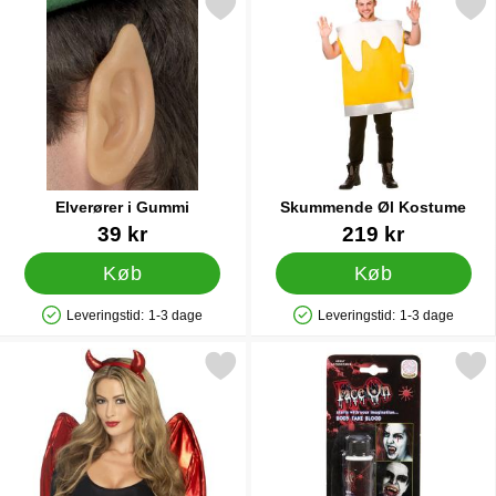
Markér elverører i Gummi som favorit
Markér skummende Øl Ko
Elverører i Gummi
Skummende Øl Kostume
Varenr 12126
Varenr 13231
39 kr
219 kr
Køb
Køb
Leveringstid:
1-3 dage
Leveringstid:
1-3 dage
Produkttilgængelighed: På lager
Produkttilgængelighed: På lager
Markér djævelehorn & Røde Vinger som favorit
Markér face-On Falsk B