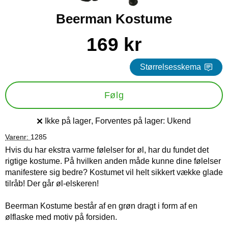
Beerman Kostume
Køb dette produkt Beerman Kostume
pris
169 kr
Størrelsesskema
Følg
Ikke på lager
, Forventes på lager:
Ukend
Produkttilgængelighed:
Varenr:
1285
Hvis du har ekstra varme følelser for øl, har du fundet det
rigtige kostume. På hvilken anden måde kunne dine følelser
manifestere sig bedre? Kostumet vil helt sikkert vække glade
tilråb! Der går øl-elskeren!
Beerman Kostume består af en grøn dragt i form af en
ølflaske med motiv på forsiden.