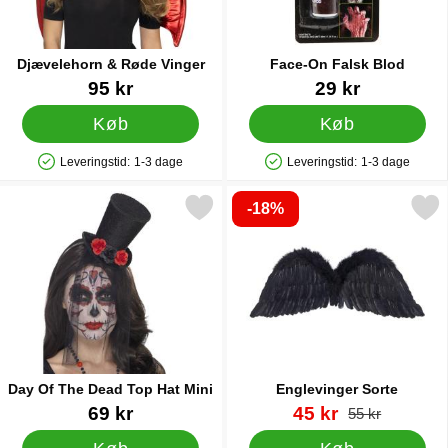
Djævelehorn & Røde Vinger
Face-On Falsk Blod
Varenr 16089
Varenr 1172
95 kr
29 kr
Køb
Køb
Leveringstid:
1-3 dage
Leveringstid:
1-3 dage
Produkttilgængelighed: På lager
Produkttilgængelighed: På lager
-18%
Markér day Of The Dead Top Hat Mini som favorit
Markér englevinger So
Day Of The Dead Top Hat Mini
Englevinger Sorte
Varenr 16117
Varenr 24636
pris
69 kr
45 kr
pris
55 kr