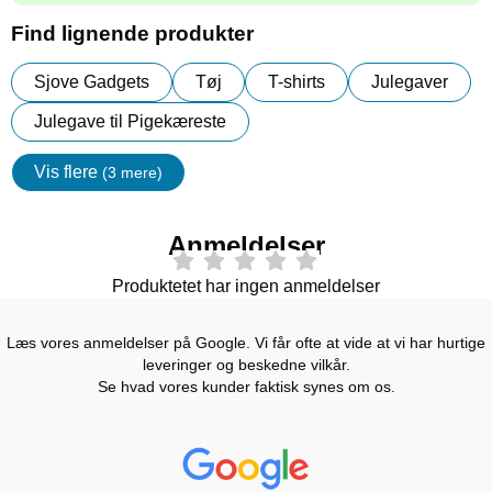
Find lignende produkter
Sjove Gadgets
Tøj
T-shirts
Julegaver
Julegave til Pigekæreste
Vis flere
(3 mere)
Egenskaper
Anmeldelser
Produktetet har ingen anmeldelser
Læs vores anmeldelser på Google. Vi får ofte at vide at vi har hurtige
leveringer og beskedne vilkår.
Se hvad vores kunder faktisk synes om os.
Prisjakt Anmeldelser: 4.7 Stjerne