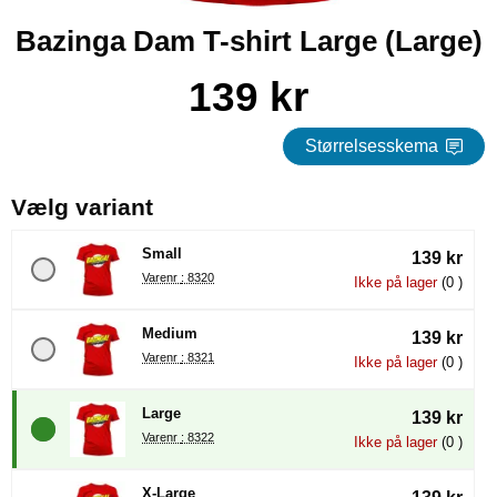
Bazinga Dam T-shirt Large (Large)
Køb dette produkt Bazinga Dam T-shirt Large
pris
139 kr
Størrelsesskema
, (Valg af en ny radioknap vil
Vælg variant
Small
139 kr
Varenr : 8320
Ikke på lager
(0 )
Medium
139 kr
Varenr : 8321
Ikke på lager
(0 )
Large
139 kr
Varenr : 8322
Ikke på lager
(0 )
X-Large