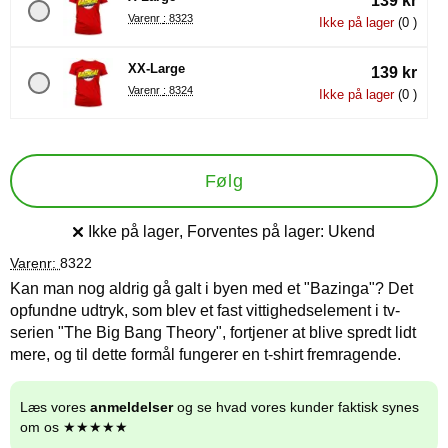
139 kr
Varenr : 8323
Ikke på lager
(0 )
XX-Large
139 kr
Varenr : 8324
Ikke på lager
(0 )
Følg
Ikke på lager
, Forventes på lager:
Ukend
Produkttilgængelighed:
Varenr:
8322
Kan man nog aldrig gå galt i byen med et "Bazinga"? Det
opfundne udtryk, som blev et fast vittighedselement i tv-
serien "The Big Bang Theory", fortjener at blive spredt lidt
mere, og til dette formål fungerer en t-shirt fremragende.
Læs vores
anmeldelser
og se hvad vores kunder faktisk synes
om os ★★★★★