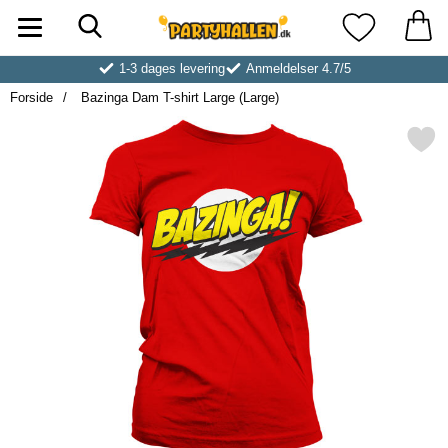
Søg
Startside for Partyhallen AB
Mine favoritt
1-3 dages levering
Anmeldelser 4.7/5
Forside
Bazinga Dam T-shirt Large (Large)
Markér bazinga Dam T-shirt Lar