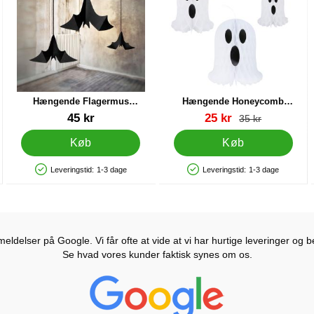
Hængende Flagermus
Hængende Honeycomb
Dekoration
Spøgelser 3-pak
Varenr 30482
Varenr 88941
pris
45 kr
25 kr
pris
35 kr
Køb
Køb
Leveringstid:
1-3 dage
Leveringstid:
1-3 dage
Produkttilgængelighed: På lager
Produkttilgængelighed: På lager
ldelser på Google. Vi får ofte at vide at vi har hurtige leveringer og b
Se hvad vores kunder faktisk synes om os.
Prisjakt Anmeldelser: 4.7 Stjerne