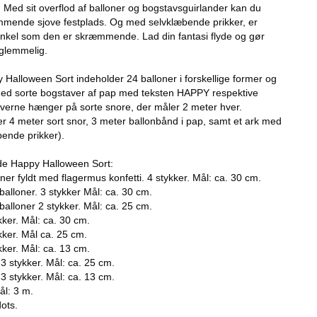
 Med sit overflod af balloner og bogstavsguirlander kan du
mende sjove festplads. Og med selvklæbende prikker, er
enkel som den er skræmmende. Lad din fantasi flyde og gør
glemmelig.
 Halloween Sort indeholder 24 balloner i forskellige former og
 med sorte bogstaver af pap med teksten HAPPY respektive
rne hænger på sorte snore, der måler 2 meter hver.
 4 meter sort snor, 3 meter ballonbånd i pap, samt et ark med
bende prikker).
nde Happy Halloween Sort:
er fyldt med flagermus konfetti. 4 stykker. Mål: ca. 30 cm.
alloner. 3 stykker Mål: ca. 30 cm.
alloner 2 stykker. Mål: ca. 25 cm.
ykker. Mål: ca. 30 cm.
ykker. Mål ca. 25 cm.
ykker. Mål: ca. 13 cm.
 3 stykker. Mål: ca. 25 cm.
 3 stykker. Mål: ca. 13 cm.
ål: 3 m.
ots.