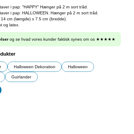
taver i pap: "HAPPY" Hænger på 2 m sort tråd.
taver i pap: HALLOWEEN. Hænger på 2 m sort tråd.
. 14 cm (længde) x 7.5 cm (bredde).
st og latex.
lser
og se hvad vores kunder faktisk synes om os ★★★★★
odukter
r
Halloween Dekoration
Halloween
Guirlander
er