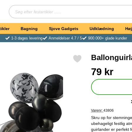
Søg
Søg efter festartikler ...
ikler
Bagning
Sjove Gadgets
Udklædning
Høj
1-3 dages levering
Anmeldelser 4.7 / 5
900.000+ glade kunder
Ballonguir
Markér ballonguirlande Happy Halloween Sort som favorit
Køb dette produkt Ba
pris
79 kr
Varenr:
43806
Skru op for stemning
ubehageligt festlig a
guirlander er perfekt 