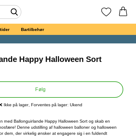
Foretag søgning
Mine favoritte
tider
Bartilbehør
lande Happy Halloween Sort
llonguirlande Happy Halloween Sort
Følg
Ikke på lager
, Forventes på lager:
Ukend
Produkttilgængelighed:
en med Ballonguirlande Happy Halloween Sort og skab en
tmosfære! Denne udstilling af halloween balloner og halloween
for dem, der virkelig ønsker at engagere sig i en fuldendt