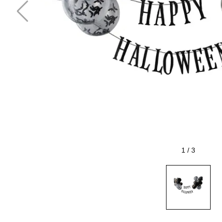
1
/
3