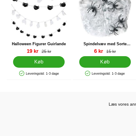
Halloween Figurer Guirlande
Spindelvæv med Sorte
Edderkopper 40g
Varenr 88949
Varenr 38697
pris
pris
19 kr
6 kr
pris
pris
25 kr
15 kr
Køb
Køb
Leveringstid:
1-3 dage
Leveringstid:
1-3 dage
Produkttilgængelighed: På lager
Produkttilgængelighed: På lager
Læs vores anme