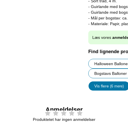
- Sort tråd, 4 m.
- Guirlande med bogs
- Guirlande med bogs
- Mål per bogstav: ca
- Materiale: Papir, pla
Læs vores
anmelde
Find lignende pr
Halloween Ballone
Bogstavs Balloner
Vis flere
(6 mere)
Egenskap
Anmeldelser
Produktetet har ingen anmeldelser