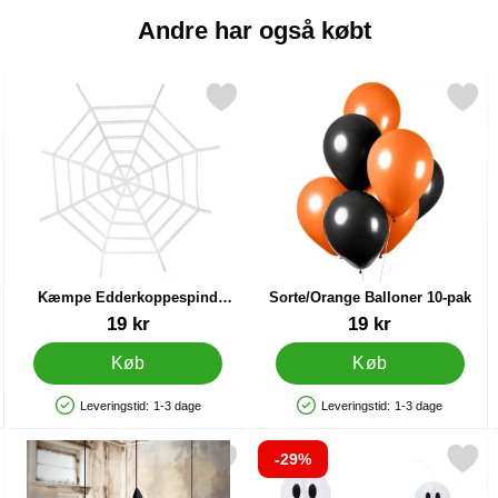
Andre har også købt
Terror som favorit
rkér kæmpe Edderkoppespind Halloweendekoration som favorit
Markér sorte/Orange Balloner
Ma
Kæmpe Edderkoppespind
Sorte/Orange Balloner 10-pak
Halloweendekoration
Varenr 88961
Varenr 43702
19 kr
19 kr
Køb
Køb
Leveringstid:
1-3 dage
Leveringstid:
1-3 dage
Produkttilgængelighed: På lager
Produkttilgængelighed: På lager
-29%
derkopper 40g som favorit
Markér hængende Flagermus Dekoration som favorit
Markér hængende Honeycomb Spøge