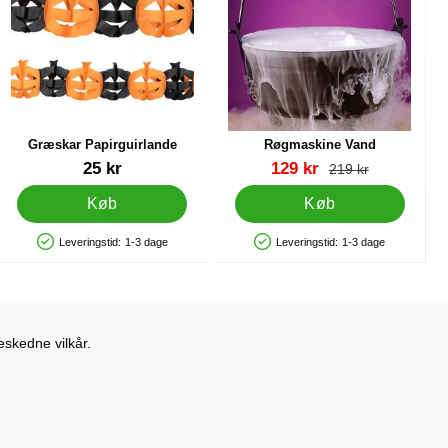
Græskar Papirguirlande
Røgmaskine Vand
Varenr 43711
Varenr 12028
pris
25 kr
129 kr
pris
219 kr
Køb
Køb
Leveringstid:
1-3 dage
Leveringstid:
1-3 dage
Produkttilgængelighed: På lager
Produkttilgængelighed: På lager
eskedne vilkår.