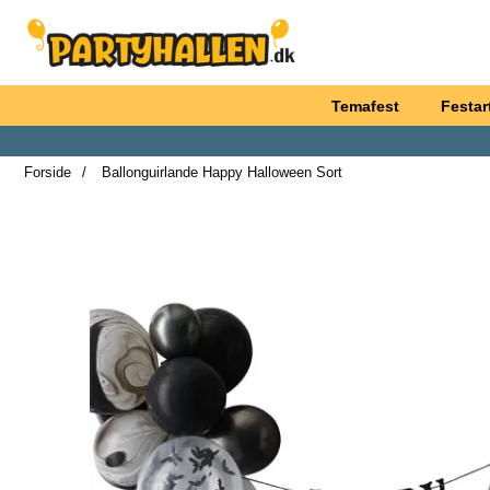
Startside for Partyhallen AB
Temafest
Festart
Forside
Ballonguirlande Happy Halloween Sort