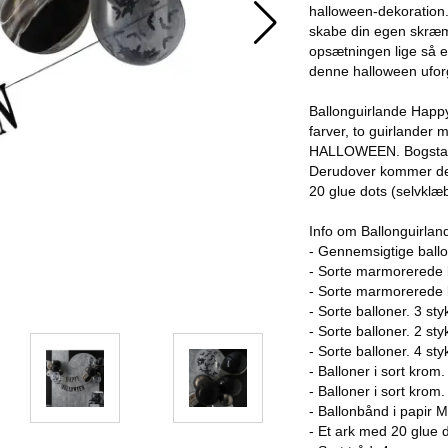
halloween-dekoration.
skabe din egen skræm
opsætningen lige så 
denne halloween ufor
Ballonguirlande Happy
farver, to guirlander
HALLOWEEN. Bogstave
Derudover kommer der
20 glue dots (selvklæ
Info om Ballonguirla
- Gennemsigtige ballon
- Sorte marmorerede b
- Sorte marmorerede b
- Sorte balloner. 3 st
- Sorte balloner. 2 st
- Sorte balloner. 4 st
- Balloner i sort krom.
- Balloner i sort krom.
- Ballonbånd i papir M
- Et ark med 20 glue d