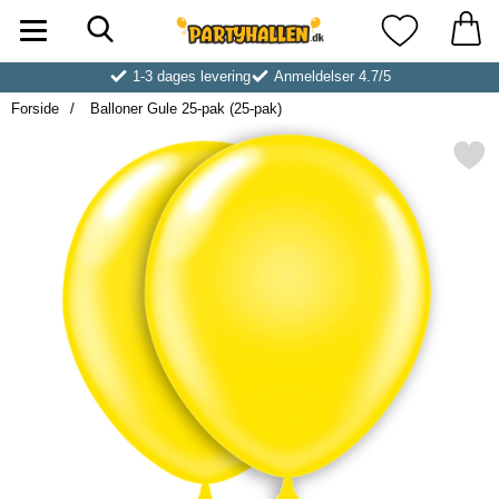
Søg
Startside for Partyhallen AB
Mine favoritt
1-3 dages levering
Anmeldelser 4.7/5
Forside
Balloner Gule 25-pak (25-pak)
Markér balloner Gule 25-pak 