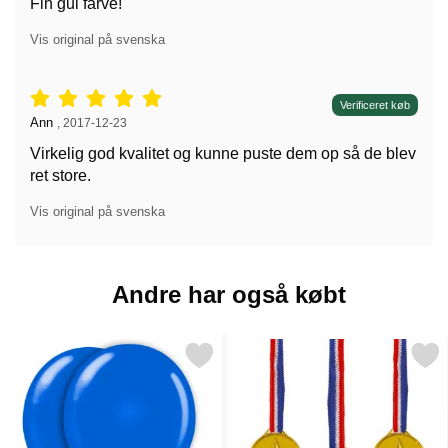
Fin gul farve!
Vis original på svenska
Anmeldelser: 5 stjerne af 5,
Verificeret køb
Anmeldelser af:
Ann
,
2017-12-23
Virkelig god kvalitet og kunne puste dem op så de blev
ret store.
Vis original på svenska
Andre har også købt
Markér balloner Blå 25-pak som favorit
Markér guldmedalje Pla