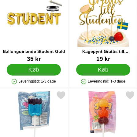
Ballonguirlande Student Guld
Kagepynt Grattis till
Studenten
Varenr 87165
Varenr 27851
35 kr
19 kr
Køb
Køb
Leveringstid:
1-3 dage
Leveringstid:
1-3 dage
Produkttilgængelighed: På lager
Produkttilgængelighed: På lager
Markér slikkepind Pensel Blåbær 14 g som favorit
Markér slikkepind Frugt