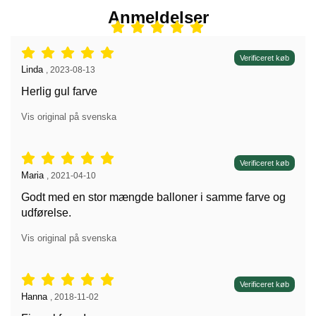
Anmeldelser
Anmeldelser: 5 stjerne af 5,
Verificeret køb
Anmeldelser af:
Linda
,
2023-08-13
Herlig gul farve
Vis original på svenska
Anmeldelser: 5 stjerne af 5,
Verificeret køb
Anmeldelser af:
Maria
,
2021-04-10
Godt med en stor mængde balloner i samme farve og
udførelse.
Vis original på svenska
Anmeldelser: 5 stjerne af 5,
Verificeret køb
Anmeldelser af:
Hanna
,
2018-11-02