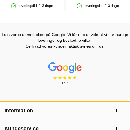
Leveringstid:
1-3 dage
Leveringstid:
1-3 dage
Produkttilgængelighed: På lager
Produkttilgængelighed: På lager
Læs vores anmeldelser på Google. Vi får ofte at vide at vi har hurtige
leveringer og beskedne vilkår.
Se hvad vores kunder faktisk synes om os.
Prisjakt Anmeldelser: 4.7 Stjerne
4.7 / 5
Sidefodsinhold Blandet info og links
Information
Kundeservice