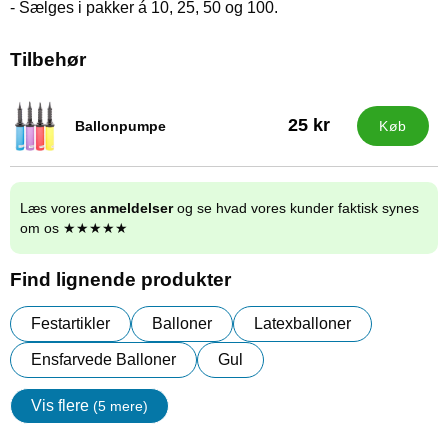
- Sælges i pakker á 10, 25, 50 og 100.
Tilbehør
25 kr
Ballonpumpe
Køb
Varenr 9838
Læs vores
anmeldelser
og se hvad vores kunder faktisk synes
om os ★★★★★
Find lignende produkter
Festartikler
Balloner
Latexballoner
Ensfarvede Balloner
Gul
Vis flere
(5 mere)
Egenskaper