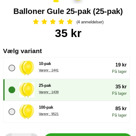
Balloner Gule 25-pak (25-pak)
(4 anmeldelser)
Anmeldelser: 5 Stjerne, Spring til al
Køb dette produkt Balloner Gule 25-pak
pris
35 kr
, (Valg af en ny radioknap vil
Vælg variant
10-pak
19 kr
Varenr : 1441
På lager
25-pak
35 kr
Varenr : 1439
På lager
100-pak
85 kr
Varenr : 9521
På lager
antal