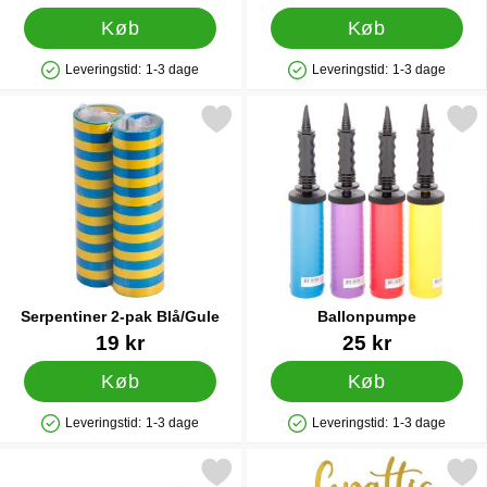
Køb
Køb
Leveringstid:
1-3 dage
Leveringstid:
1-3 dage
Produkttilgængelighed: På lager
Produkttilgængelighed: På lager
Markér serpentiner 2-pak Blå/Gule som favorit
Markér ballonpumpe
Serpentiner 2-pak Blå/Gule
Ballonpumpe
Varenr 10941
Varenr 9838
19 kr
25 kr
Køb
Køb
Leveringstid:
1-3 dage
Leveringstid:
1-3 dage
Produkttilgængelighed: På lager
Produkttilgængelighed: På lager
Markér ballonguirlande Student Guld som favorit
Markér kagepynt Grattis till