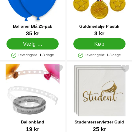
Balloner Blå 25-pak
Guldmedalje Plastik
Varenr 1427
Varenr 12482
35 kr
3 kr
Vælg ...
Køb
Leveringstid:
1-3 dage
Leveringstid:
1-3 dage
Produkttilgængelighed: På lager
Produkttilgængelighed: På lager
Markér ballonbånd som favorit
Markér studenterserviette
Ballonbånd
Studenterservietter Guld
Varenr 21211
Varenr 27846
19 kr
25 kr