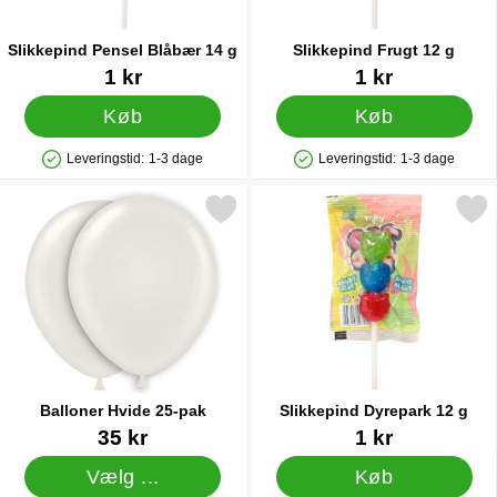
Slikkepind Pensel Blåbær 14 g
Slikkepind Frugt 12 g
Varenr 90297
Varenr 90294
1 kr
1 kr
Køb
Køb
Leveringstid:
1-3 dage
Leveringstid:
1-3 dage
Produkttilgængelighed: På lager
Produkttilgængelighed: På lager
Markér balloner Hvide 25-pak som favorit
Markér slikkepind Dyrepar
Balloner Hvide 25-pak
Slikkepind Dyrepark 12 g
Varenr 5007
Varenr 90296
35 kr
1 kr
Vælg ...
Køb