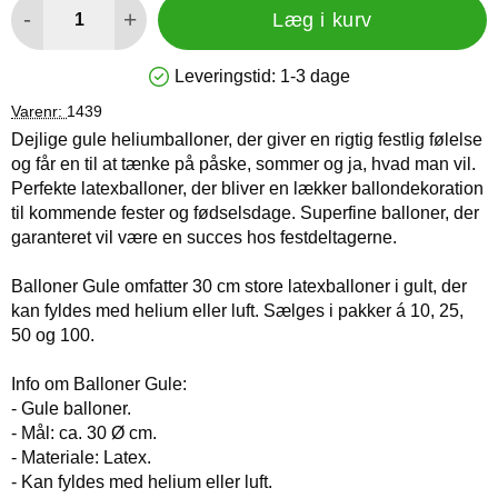
-
+
Læg i kurv
Leveringstid:
1-3 dage
Produkttilgængelighed: På lager
Varenr:
1439
Dejlige gule heliumballoner, der giver en rigtig festlig følelse
og får en til at tænke på påske, sommer og ja, hvad man vil.
Perfekte latexballoner, der bliver en lækker ballondekoration
til kommende fester og fødselsdage. Superfine balloner, der
garanteret vil være en succes hos festdeltagerne.
Balloner Gule omfatter 30 cm store latexballoner i gult, der
kan fyldes med helium eller luft. Sælges i pakker á 10, 25,
50 og 100.
Info om Balloner Gule:
- Gule balloner.
- Mål: ca. 30 Ø cm.
- Materiale: Latex.
- Kan fyldes med helium eller luft.